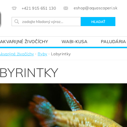
eshop@aquascaperi.sk
+421 915 651 130
AKVARIJNÉ ŽIVOČÍCHY
WABI-KUSA
PALUDÁRIA
KVÁRIOVÝM SVETOM – ZÁKLADY AKVARISTIKY
PREDÁ
Akvarijné živočíchy
Ryby
Labyrintky
BYRINTKY