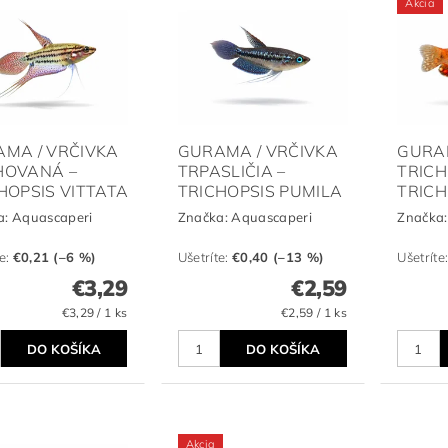
Akcia
MA / VRČIVKA
GURAMA / VRČIVKA
GURA
HOVANÁ –
TRPASLIČIA –
TRICH
HOPSIS VITTATA
TRICHOPSIS PUMILA
TRIC
a:
Aquascaperi
Značka:
Aquascaperi
Značka
te
:
€0,21 (–6 %)
Ušetríte
:
€0,40 (–13 %)
Ušetríte
€3,29
€2,59
€3,29 / 1 ks
€2,59 / 1 ks
Akcia