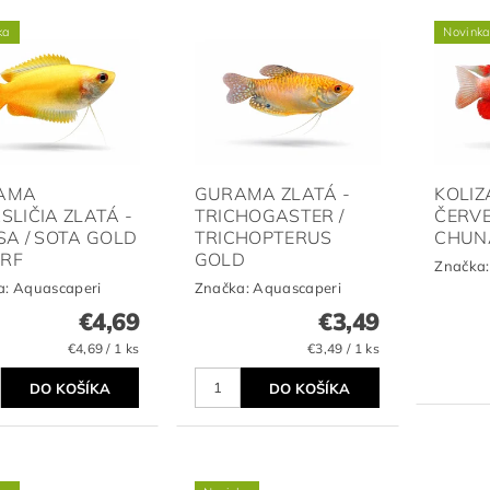
ka
Novink
AMA
GURAMA ZLATÁ -
KOLIZ
SLIČIA ZLATÁ -
TRICHOGASTER /
ČERVE
SA / SOTA GOLD
TRICHOPTERUS
CHUN
RF
GOLD
Značka
a:
Aquascaperi
Značka:
Aquascaperi
€4,69
€3,49
€4,69 / 1 ks
€3,49 / 1 ks