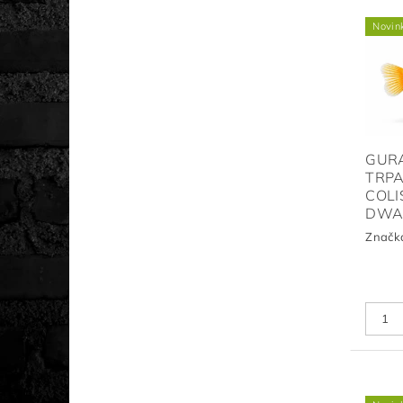
Novin
GUR
TRPA
COLI
DWA
Značk