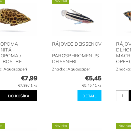
ka
Novinka
NOPOMA
RÁJOVEC DEISSENOV
RÁJO
NITÁ -
-
DLHO
OPOMA /
PAROSPHROMENUS
MACR
TIROSTRE
DEISSNERI
OPER
a:
Aquascaperi
Značka:
Aquascaperi
Značka
€7,99
€5,45
€7,99 / 1 ks
€5,45 / 1 ks
DETAIL
ka
Novinka
Novink