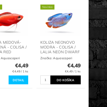
a
Novinka
A MEDOVÁ-
KOLIZA NEONOVO
NÁ - COLISA /
MODRA - COLISA /
A RED
LALIA NEON DWARF
:
Aquascaperi
Značka:
Aquascaperi
€4,49
€4,49
€4,49 / 1 ks
€4,49 / 1 ks
DETAIL