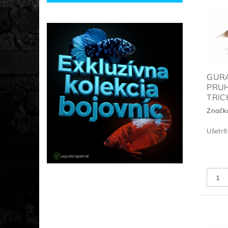
GURA
PRU
TRIC
Značk
Ušetrí