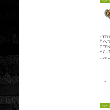
Novin
KTE
ŠKVR
CTEN
ACU
Značk
Novin