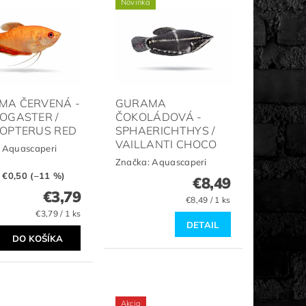
Novinka
MA ČERVENÁ -
GURAMA
OGASTER /
ČOKOLÁDOVÁ -
HOPTERUS RED
SPHAERICHTHYS /
VAILLANTI CHOCO
:
Aquascaperi
Značka:
Aquascaperi
:
€0,50 (–11 %)
€8,49
€3,79
€8,49 / 1 ks
€3,79 / 1 ks
DETAIL
Akcia