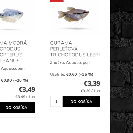
MA MODRÁ –
GURAMA
HOPODUS
PERLEŤOVÁ –
HOPTERUS
TRICHOPODUS LEERI
TRANUS
Značka:
Aquascaperi
:
Aquascaperi
Ušetríte
:
€0,60 (–15 %)
:
€0,90 (–20 %)
€3,39
€3,49
€3,39 / 1 ks
€3,49 / 1 ks