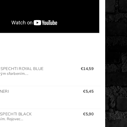
SPECHTI ROYAL BLUE
€14,59
ým sfarbením....
NERI
€5,45
SPECHTI BLACK
€5,90
m. Rajovec...