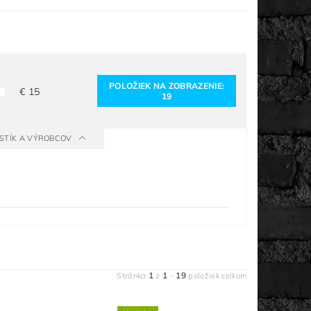
POLOŽIEK NA ZOBRAZENIE:
€
15
19
ISTÍK A VÝROBCOV
1
1
19
Stránka
z
-
položiek celkom