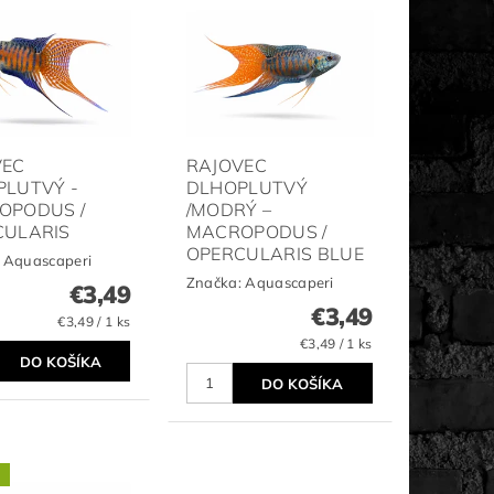
VEC
RAJOVEC
PLUTVÝ -
DLHOPLUTVÝ
OPODUS /
/MODRÝ –
CULARIS
MACROPODUS /
OPERCULARIS BLUE
:
Aquascaperi
Značka:
Aquascaperi
€3,49
€3,49
€3,49 / 1 ks
€3,49 / 1 ks
a