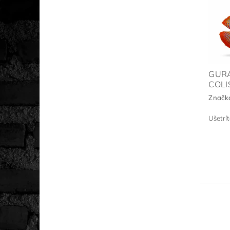
GURA
COLI
Značk
Ušetrí