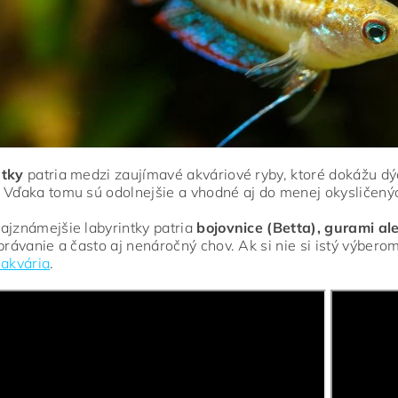
ntky
patria medzi zaujímavé akváriové ryby, ktoré dokážu d
 Vďaka tomu sú odolnejšie a vhodné aj do menej okysličený
ajznámejšie labyrintky patria
bojovnice (Betta), gurami al
správanie a často aj nenáročný chov. Ak si nie si istý výber
 akvária
.