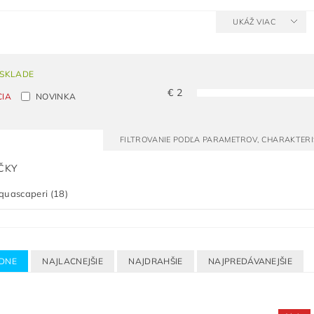
UKÁŽ VIAC
 SKLADE
€
2
CIA
NOVINKA
FILTROVANIE PODĽA PARAMETROV, CHARAKTER
ČKY
quascaperi
(18)
DNE
NAJLACNEJŠIE
NAJDRAHŠIE
NAJPREDÁVANEJŠIE