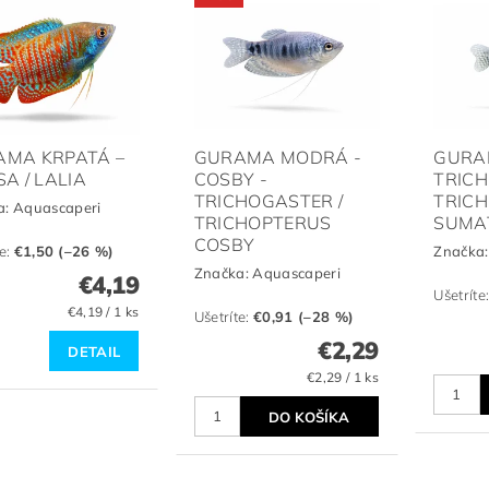
MA KRPATÁ –
GURAMA MODRÁ -
GURA
SA / LALIA
COSBY -
TRIC
TRICHOGASTER /
TRIC
a:
Aquascaperi
TRICHOPTERUS
SUMA
COSBY
te
:
€1,50 (–26 %)
Značka
Značka:
Aquascaperi
€4,19
Ušetríte
€4,19 / 1 ks
Ušetríte
:
€0,91 (–28 %)
€2,29
DETAIL
€2,29 / 1 ks