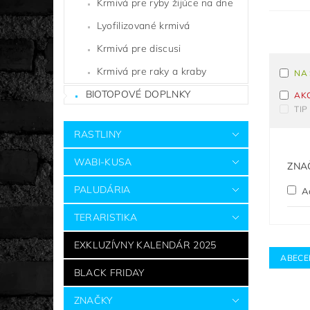
Krmivá pre ryby žijúce na dne
Lyofilizované krmivá
Krmivá pre discusi
Krmivá pre raky a kraby
NA
BIOTOPOVÉ DOPLNKY
AK
TIP
RASTLINY
WABI-KUSA
ZNA
PALUDÁRIA
A
TERARISTIKA
EXKLUZÍVNY KALENDÁR 2025
ABECE
BLACK FRIDAY
ZNAČKY