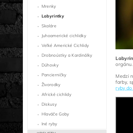
Mrenky
Labyrintky
Skaláre
Juhoamerické cichlidky
Veľké Americké Cichlidy
Drobnoústky a Kardinálky
Labyri
orgánu.
Dúhovky
Pancierničky
Medzi n
farby, 
Živorodky
ryby do
Africké cichlidy
Diskusy
Hlaváče Goby
Iné ryby