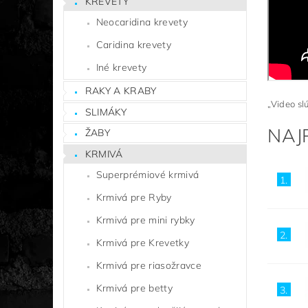
KREVETY
Neocaridina krevety
Caridina krevety
Iné krevety
RAKY A KRABY
„Video slú
SLIMÁKY
NAJ
ŽABY
KRMIVÁ
Superprémiové krmivá
1.
Krmivá pre Ryby
Krmivá pre mini rybky
2.
Krmivá pre Krevetky
Krmivá pre riasožravce
Krmivá pre betty
3.