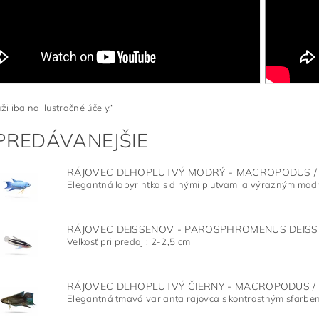
ži iba na ilustračné účely.“
PREDÁVANEJŠIE
RÁJOVEC DLHOPLUTVÝ MODRÝ - MACROPODUS / 
Elegantná labyrintka s dlhými plutvami a výrazným modr
RÁJOVEC DEISSENOV - PAROSPHROMENUS DEISS
Veľkosť pri predaji: 2-2,5 cm
RÁJOVEC DLHOPLUTVÝ ČIERNY - MACROPODUS / 
Elegantná tmavá varianta rajovca s kontrastným sfarbení