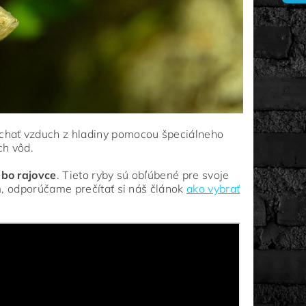
ýchať vzduch z hladiny pomocou špeciálneho
ch vôd.
ebo rajovce
. Tieto ryby sú obľúbené pre svoje
om, odporúčame prečítať si náš článok
ako vybrať