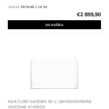
Ušetríte
:
€579,98 (–16 %)
€2 899,90
ADA CUBE GARDEN 30-C (30X30X30/5MM)
VRÁTANE 4 HÁKOV