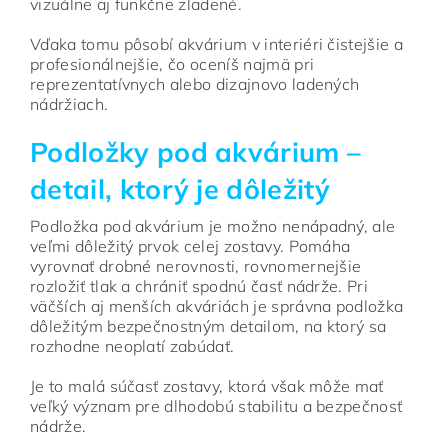
vizuálne aj funkčne zladené.
Vďaka tomu pôsobí akvárium v interiéri čistejšie a
profesionálnejšie, čo oceníš najmä pri
reprezentatívnych alebo dizajnovo ladených
nádržiach.
Podložky pod akvárium –
detail, ktorý je dôležitý
Podložka pod akvárium je možno nenápadný, ale
veľmi dôležitý prvok celej zostavy. Pomáha
vyrovnať drobné nerovnosti, rovnomernejšie
rozložiť tlak a chrániť spodnú časť nádrže. Pri
väčších aj menších akváriách je správna podložka
dôležitým bezpečnostným detailom, na ktorý sa
rozhodne neoplatí zabúdať.
Je to malá súčasť zostavy, ktorá však môže mať
veľký význam pre dlhodobú stabilitu a bezpečnosť
nádrže.