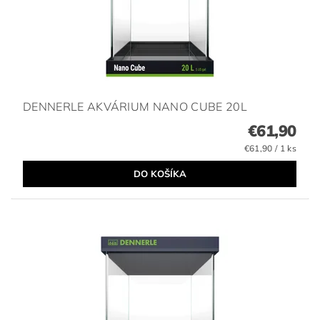
DENNERLE AKVÁRIUM NANO CUBE 20L
€61,90
€61,90 / 1 ks