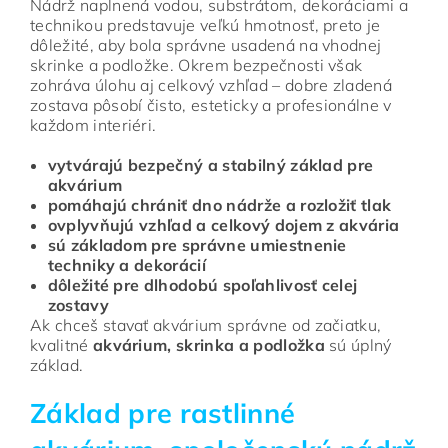
Nádrž naplnená vodou, substrátom, dekoráciami a
technikou predstavuje veľkú hmotnosť, preto je
dôležité, aby bola správne usadená na vhodnej
skrinke a podložke. Okrem bezpečnosti však
zohráva úlohu aj celkový vzhľad – dobre zladená
zostava pôsobí čisto, esteticky a profesionálne v
každom interiéri.
vytvárajú bezpečný a stabilný základ pre
akvárium
pomáhajú chrániť dno nádrže a rozložiť tlak
ovplyvňujú vzhľad a celkový dojem z akvária
sú základom pre správne umiestnenie
techniky a dekorácií
dôležité pre dlhodobú spoľahlivosť celej
zostavy
Ak chceš stavať akvárium správne od začiatku,
kvalitné
akvárium, skrinka a podložka
sú úplný
základ.
Základ pre rastlinné