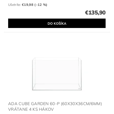
Ušetríte
:
€19,98 (–12 %)
€135,90
ADA CUBE GARDEN 60-P (60X30X36CM/6MM)
VRÁTANE 4 KS HÁKOV