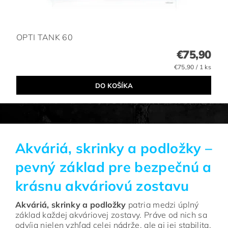
OPTI TANK 60
€75,90
€75,90 / 1 ks
Akváriá, skrinky a podložky –
pevný základ pre bezpečnú a
krásnu akváriovú zostavu
Akváriá, skrinky a podložky
patria medzi úplný
základ každej akváriovej zostavy. Práve od nich sa
odvíja nielen vzhľad celej nádrže, ale aj jej stabilita,