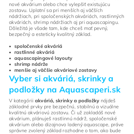
nové akvárium alebo chce vylepšiť existujúcu
zostavu. Uplatní sa pri menších aj väčších
nádržiach, pri spoločenských akváriách, rastlinných
akváriách, shrimp nádržiach aj pri aquascapingu.
Dôležitá je všade tam, kde chceš mať pevný,
bezpečný a esteticky kvalitný základ.
spoločenské akváriá
rastlinné akváriá
aquascapingové layouty
shrimp nádrže
menšie aj väčšie akváriové zostavy
Vyber si akváriá, skrinky a
podložky na Aquascaperi.sk
V kategórii
akváriá, skrinky a podložky
nájdeš
základné prvky pre bezpečnú, stabilnú a vizuálne
kvalitnú akváriovú zostavu. Či už zakladáš nové
akvárium, plánuješ rastlinnú nádrž, spoločenské
akvárium alebo dizajnovo ladený aquascape, práve
správne zvolený základ rozhodne o tom, ako bude