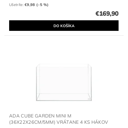
Ušetríte
:
€9,98 (–5 %)
€169,90
ADA CUBE GARDEN MINI M
(36X22X26CM/5MM) VRÁTANE 4 KS HÁKOV