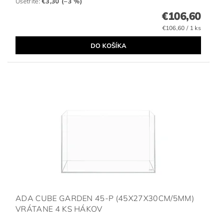
Ušetríte
:
€3,30 (–3 %)
€106,60
€106,60 / 1 ks
ADA CUBE GARDEN 45-P (45X27X30CM/5MM)
VRÁTANE 4 KS HÁKOV