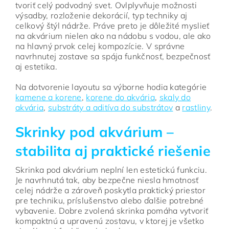
tvoriť celý podvodný svet. Ovlplyvňuje možnosti
výsadby, rozloženie dekorácií, typ techniky aj
celkový štýl nádrže. Práve preto je dôležité myslieť
na akvárium nielen ako na nádobu s vodou, ale ako
na hlavný prvok celej kompozície. V správne
navrhnutej zostave sa spája funkčnosť, bezpečnosť
aj estetika.
Na dotvorenie layoutu sa výborne hodia kategórie
kamene a korene
,
korene do akvária
,
skaly do
akvária
,
substráty a aditíva do substrátov
a
rastliny
.
Skrinky pod akvárium –
stabilita aj praktické riešenie
Skrinka pod akvárium neplní len estetickú funkciu.
Je navrhnutá tak, aby bezpečne niesla hmotnosť
celej nádrže a zároveň poskytla praktický priestor
pre techniku, príslušenstvo alebo ďalšie potrebné
vybavenie. Dobre zvolená skrinka pomáha vytvoriť
kompaktnú a upravenú zostavu, v ktorej je všetko