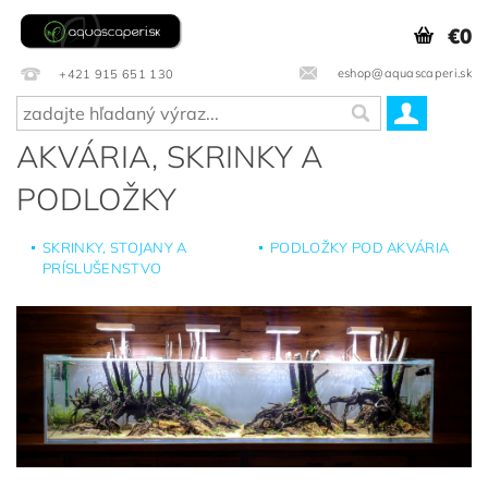
€0
eshop@aquascaperi.sk
+421 915 651 130
AKVÁRIA, SKRINKY A
PODLOŽKY
SKRINKY, STOJANY A
PODLOŽKY POD AKVÁRIA
PRÍSLUŠENSTVO