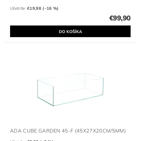
Ušetríte
:
€19,98 (–16 %)
€99,90
ADA CUBE GARDEN 45-F (45X27X20CM/5MM)