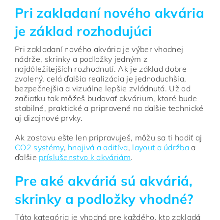
Pri zakladaní nového akvária
je základ rozhodujúci
Pri zakladaní nového akvária je výber vhodnej
nádrže, skrinky a podložky jedným z
najdôležitejších rozhodnutí. Ak je základ dobre
zvolený, celá ďalšia realizácia je jednoduchšia,
bezpečnejšia a vizuálne lepšie zvládnutá. Už od
začiatku tak môžeš budovať akvárium, ktoré bude
stabilné, praktické a pripravené na ďalšie technické
aj dizajnové prvky.
Ak zostavu ešte len pripravuješ, môžu sa ti hodiť aj
CO2 systémy
,
hnojivá a aditíva
,
layout a údržba
a
ďalšie
príslušenstvo k akváriám
.
Pre aké akváriá sú akváriá,
skrinky a podložky vhodné?
Táto kategória je vhodná pre každého, kto zakladá