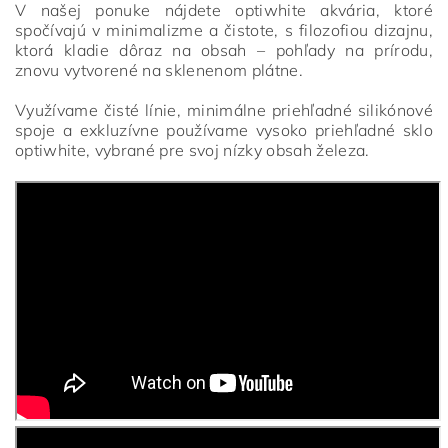
V našej ponuke nájdete optiwhite akvária, ktoré
spočívajú v minimalizme a čistote, s filozofiou dizajnu,
ktorá kladie dôraz na obsah – pohľady na prírodu,
znovu vytvorené na sklenenom plátne.
Využívame čisté línie, minimálne priehľadné silikónové
spoje a exkluzívne používame vysoko priehľadné sklo
optiwhite, vybrané pre svoj nízky obsah železa.