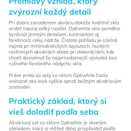
Prémiový vzhľad, ktorý
zvýrazní každý detail
Pri dobre zariadenom akváriu dokáže kvalitné sklo
urobiť naozaj veľký rozdiel. Optiwhite sklo pomáha
vyniknúť jemným detailom, kontrastom aj
farebnosti celej nádrže. Čistota pohľadu je citeľná
najmä pri minimalistických layoutoch, hustých
rastlinných akváriách alebo pri dekoráciách, kde
chceš dosiahnuť čo najprirodzenejší výsledok bez
rušivého farebného nádychu skla.
Práve preto sú sety so sklom Optiwhite často
vnímané ako krok vyššie oproti bežným akváriovým
zostavám.
Praktický základ, ktorý si
vieš doladiť podľa seba
Akváriový set so sklom Optiwhite je skvelým
základom, ktorý si môžeš ďalej prispôsobiť podľa