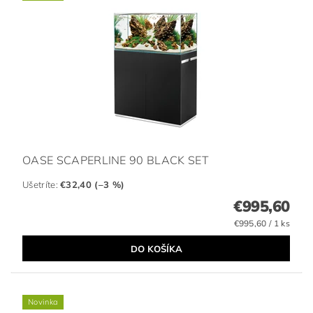
OASE SCAPERLINE 90 BLACK SET
Ušetríte
:
€32,40 (–3 %)
€995,60
€995,60 / 1 ks
Novinka