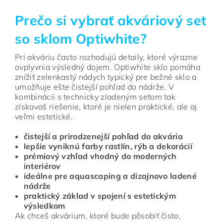
Prečo si vybrať akváriový set
so sklom Optiwhite?
Pri akváriu často rozhodujú detaily, ktoré výrazne
ovplyvnia výsledný dojem. Optiwhite sklo pomáha
znížiť zelenkastý nádych typický pre bežné sklo a
umožňuje ešte čistejší pohľad do nádrže. V
kombinácii s technicky zladeným setom tak
získavaš riešenie, ktoré je nielen praktické, ale aj
veľmi estetické.
čistejší a prirodzenejší pohľad do akvária
lepšie vyniknú farby rastlín, rýb a dekorácií
prémiový vzhľad vhodný do moderných
interiérov
ideálne pre aquascaping a dizajnovo ladené
nádrže
praktický základ v spojení s estetickým
výsledkom
Ak chceš akvárium, ktoré bude pôsobiť čisto,