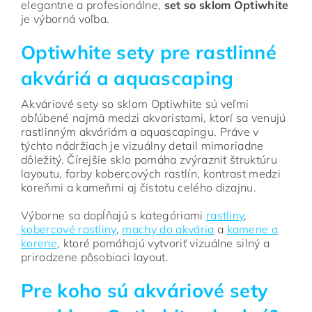
elegantne a profesionálne,
set so sklom Optiwhite
je výborná voľba.
Optiwhite sety pre rastlinné
akváriá a aquascaping
Akváriové sety so sklom Optiwhite sú veľmi
obľúbené najmä medzi akvaristami, ktorí sa venujú
rastlinným akváriám a aquascapingu. Práve v
týchto nádržiach je vizuálny detail mimoriadne
dôležitý. Čírejšie sklo pomáha zvýrazniť štruktúru
layoutu, farby kobercových rastlín, kontrast medzi
koreňmi a kameňmi aj čistotu celého dizajnu.
Výborne sa dopĺňajú s kategóriami
rastliny
,
kobercové rastliny
,
machy do akvária
a
kamene a
korene
, ktoré pomáhajú vytvoriť vizuálne silný a
prirodzene pôsobiaci layout.
Pre koho sú akváriové sety