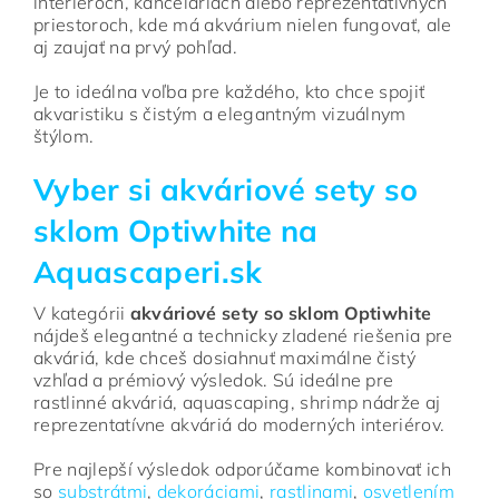
interiéroch, kanceláriách alebo reprezentatívnych
priestoroch, kde má akvárium nielen fungovať, ale
aj zaujať na prvý pohľad.
Je to ideálna voľba pre každého, kto chce spojiť
akvaristiku s čistým a elegantným vizuálnym
štýlom.
Vyber si akváriové sety so
sklom Optiwhite na
Aquascaperi.sk
V kategórii
akváriové sety so sklom Optiwhite
nájdeš elegantné a technicky zladené riešenia pre
akváriá, kde chceš dosiahnuť maximálne čistý
vzhľad a prémiový výsledok. Sú ideálne pre
rastlinné akváriá, aquascaping, shrimp nádrže aj
reprezentatívne akváriá do moderných interiérov.
Pre najlepší výsledok odporúčame kombinovať ich
so
substrátmi
,
dekoráciami
,
rastlinami
,
osvetlením