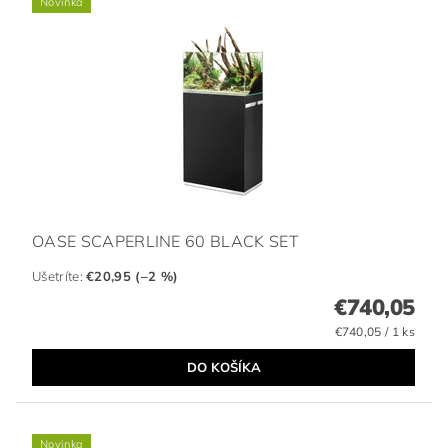
Novinka
OASE SCAPERLINE 60 BLACK SET
Ušetríte
:
€20,95 (–2 %)
€740,05
€740,05 / 1 ks
Novinka