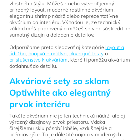
vlastného štýlu. Môžeš z neho vytvoriť jemný
prírodný layout, moderné rastlinné akvárium,
elegantnú shrimp nádrž alebo reprezentatívne
akvárium do interiéru. Výhodou je, že technický
základ máš pripravený a môžeš sa viac sústrediť na
samotný dizajn a doladenie detailov.
Odporúčame preto sledovať aj kategórie
layout a
údržba
,
hnojivá a aditíva
,
akvarijné testy
a
príslušenstvo k akváriám
, ktoré ti pomôžu akvárium
dotiahnuť do detailu.
Akváriové sety so sklom
Optiwhite ako elegantný
prvok interiéru
Takéto akvárium nie je len technická nádrž, ale aj
výrazný dizajnový prvok priestoru. Vďaka
čírejšiemu sklu pôsobí ľahšie, vzdušnejšie a
prémiovejšie. To je dôležité najmä v moderných