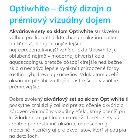
Optiwhite – čistý dizajn a
prémiový vizuálny dojem
Akváriové sety so sklom Optiwhite
sú skvelou
voľbou pre každého, kto chce pri akváriu nielen
funkčnosť, ale aj čo najčistejší a
najreprezentatívnejší vzhľad. Sklo Optiwhite je
obľúbené najmä v modernej akvaristike a
aquascapingu, pretože pôsobí čírejšie než bežné
sklo a necháva lepšie vyniknúť prirodzené farby
rastlín, rýb, dreva aj kameňov. Vďaka tomu celé
akvárium pôsobí svetlejšie, ostrejšie a vizuálne
prémiovejšie.
Dobre zvolený
akváriový set so sklom Optiwhite
ti
poskytne praktický základ pre založenie akvária a
zároveň výnimočný vizuálny efekt, ktorý oceníš pri
každodennom pohľade na nádrž. Takéto sety sú
ideálne pre rastlinné akváriá, aquascaping,
moderné interiéry aj pre akvaristov, ktorí si potrpia
na detailoch.