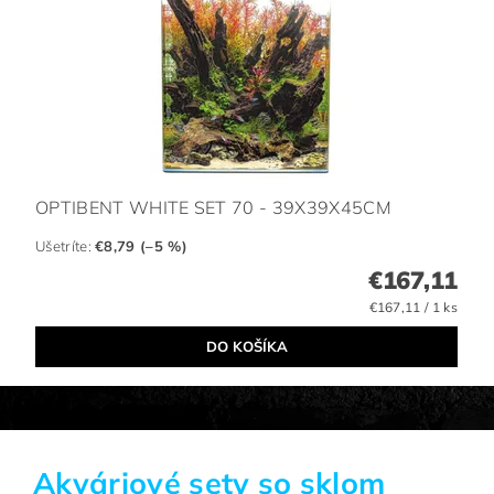
OPTIBENT WHITE SET 70 - 39X39X45CM
Ušetríte
:
€8,79 (–5 %)
€167,11
€167,11 / 1 ks
Akváriové sety so sklom