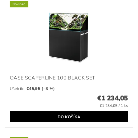
Novinka
OASE SCAPERLINE 100 BLACK SET
Ušetríte
:
€45,95 (–3 %)
€1 234,05
€1 234,05 / 1 ks