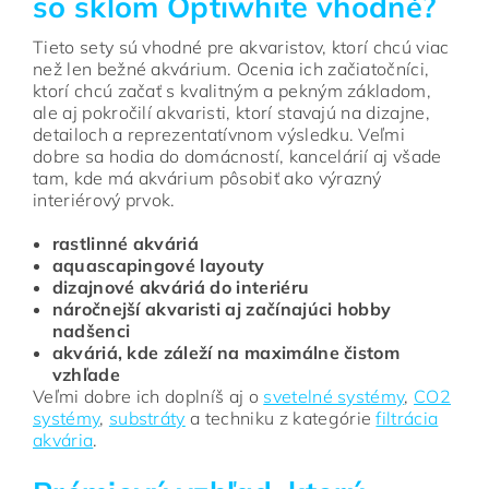
so sklom Optiwhite vhodné?
Tieto sety sú vhodné pre akvaristov, ktorí chcú viac
než len bežné akvárium. Ocenia ich začiatočníci,
ktorí chcú začať s kvalitným a pekným základom,
ale aj pokročilí akvaristi, ktorí stavajú na dizajne,
detailoch a reprezentatívnom výsledku. Veľmi
dobre sa hodia do domácností, kancelárií aj všade
tam, kde má akvárium pôsobiť ako výrazný
interiérový prvok.
rastlinné akváriá
aquascapingové layouty
dizajnové akváriá do interiéru
náročnejší akvaristi aj začínajúci hobby
nadšenci
akváriá, kde záleží na maximálne čistom
vzhľade
Veľmi dobre ich doplníš aj o
svetelné systémy
,
CO2
systémy
,
substráty
a techniku z kategórie
filtrácia
akvária
.