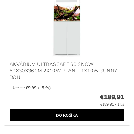
AKVÁRIUM ULTRASCAPE 60 SNOW
60X30X36CM 2X10W PLANT, 1X10W SUNNY
D&N
Ušetríte
:
€9,99 (–5 %)
€189,91
€189,91 / 1 ks