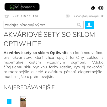
€0
eshop@aquascaperi.sk
+421 915 651 130
AKVÁRIOVÉ SETY SO SKLOM
OPTIWHITE
Akváriové sety so sklom Optiwhite
sú ideálnou voľbou
pre akvaristov, ktorí chcú spojiť funkčný základ s
maximálne čistým vizuálnym dojmom. Vďaka
čírejšiemu sklu vyniknú farby rastlín, rýb aj dekorácií
prirodzenejšie a celé akvárium pôsobí elegantnejšie,
modernejšie a prémiovejšie.
NAJPREDÁVANEJŠIE
1.