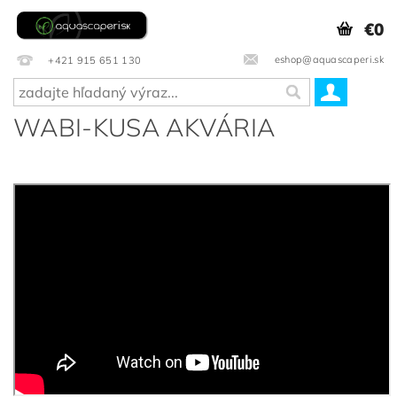
€0
eshop@aquascaperi.sk
+421 915 651 130
WABI-KUSA AKVÁRIA