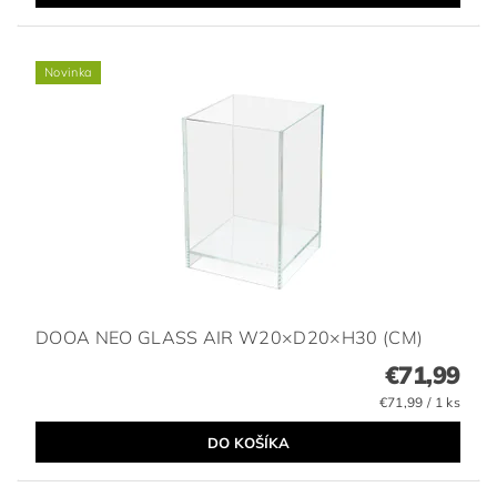
Novinka
DOOA NEO GLASS AIR W20×D20×H30 (CM)
€71,99
€71,99 / 1 ks