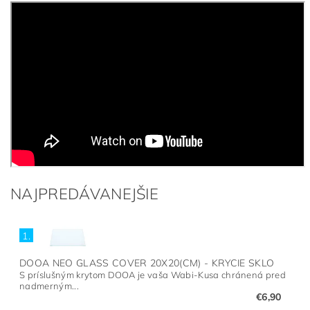
NAJPREDÁVANEJŠIE
1.
DOOA NEO GLASS COVER 20X20(CM) - KRYCIE SKLO
S príslušným krytom DOOA je vaša Wabi-Kusa chránená pred
nadmerným...
€6,90