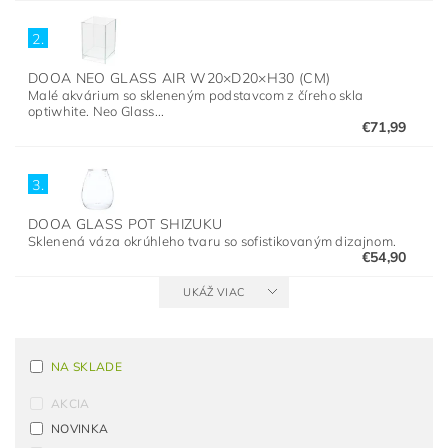
2.
DOOA NEO GLASS AIR W20×D20×H30 (CM)
Malé akvárium so skleneným podstavcom z číreho skla
optiwhite. Neo Glass...
€71,99
3.
DOOA GLASS POT SHIZUKU
Sklenená váza okrúhleho tvaru so sofistikovaným dizajnom.
€54,90
UKÁŽ VIAC
NA SKLADE
AKCIA
NOVINKA