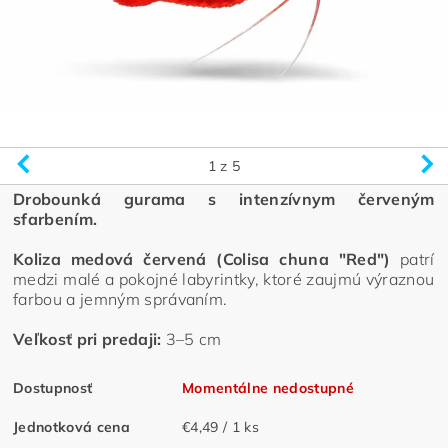
1
z 5
Drobounká gurama s intenzívnym červeným
sfarbením.
Koliza medová červená (Colisa chuna "Red")
patrí
medzi malé a pokojné labyrintky, ktoré zaujmú výraznou
farbou a jemným správaním.
Veľkosť pri predaji:
3–5 cm
Dostupnosť
Momentálne nedostupné
Jednotková cena
€4,49 / 1 ks