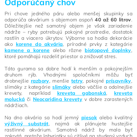
Odporúčaný chov
Pri chove jedného páru alebo menšej skupinky sa
odporúča akvárium s objemom aspoň
40 až 60 litrov
.
Dôležitejšie než samotný objem je však zariadenie
nádrže – ryby potrebujú pokojné prostredie, dostatok
rastlín a viacero úkrytov. Výborne sa hodia dekorácie
ako
korene do akvária
, prírodné prvky z kategórie
kamene a korene
alebo rôzne
biotopové doplnky
,
ktoré pomáhajú rozdeliť priestor a znižovať stres.
Táto gurama sa dobre hodí k menším a pokojnejším
druhom rýb. Vhodnými spoločníkmi môžu byť
drobnejšie
razbory
, menšie
tetry
, pokojné
prísavníky
,
slimáky z kategórie
slimáky
alebo väčšie a odolnejšie
krevety, napríklad
kreveta gabonská
,
kreveta
molucká
či
Neocaridina krevety
v dobre zarastených
nádržiach.
Na dno akvária sa hodí jemný
piesok
alebo kvalitný
výživný substrát
, najmä ak plánujete hustejšie
rastlinné akvárium. Samotná nádrž by mala byť
zakrytá, pretože labyrintky sú citlivé na studený vzduch