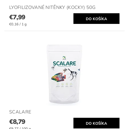
LYOFILIZOVANÉ NITĚNKY (KOCKY) 50G
€7,99
€0,16 / 1 g
SCALARE
€8,79
€9,77 / 100 g