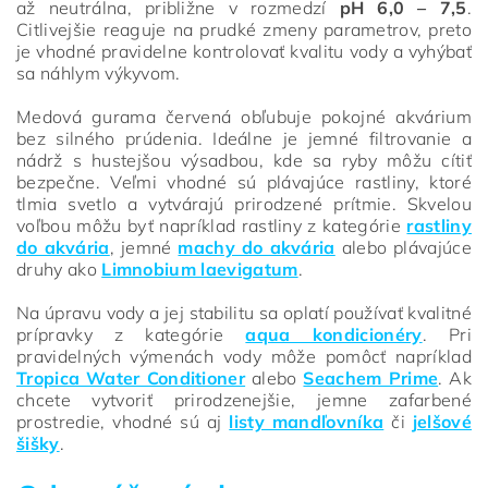
až neutrálna, približne v rozmedzí
pH 6,0 – 7,5
.
Citlivejšie reaguje na prudké zmeny parametrov, preto
je vhodné pravidelne kontrolovať kvalitu vody a vyhýbať
sa náhlym výkyvom.
Medová gurama červená obľubuje pokojné akvárium
bez silného prúdenia. Ideálne je jemné filtrovanie a
nádrž s hustejšou výsadbou, kde sa ryby môžu cítiť
bezpečne. Veľmi vhodné sú plávajúce rastliny, ktoré
tlmia svetlo a vytvárajú prirodzené prítmie. Skvelou
voľbou môžu byť napríklad rastliny z kategórie
rastliny
do akvária
, jemné
machy do akvária
alebo plávajúce
druhy ako
Limnobium laevigatum
.
Na úpravu vody a jej stabilitu sa oplatí používať kvalitné
prípravky z kategórie
aqua kondicionéry
. Pri
pravidelných výmenách vody môže pomôcť napríklad
Tropica Water Conditioner
alebo
Seachem Prime
. Ak
chcete vytvoriť prirodzenejšie, jemne zafarbené
prostredie, vhodné sú aj
listy mandľovníka
či
jelšové
šišky
.