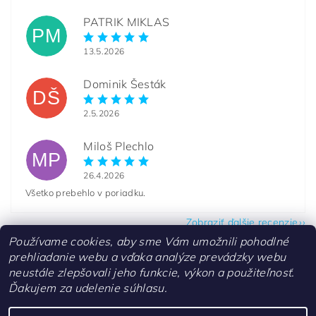
PATRIK MIKLAS
PM
13.5.2026
Dominik Šesták
DŠ
2.5.2026
Miloš Plechlo
MP
26.4.2026
Všetko prebehlo v poriadku.
Zobraziť ďalšie recenzie
Používame cookies, aby sme Vám umožnili pohodlné
prehliadanie webu a vďaka analýze prevádzky webu
neustále zlepšovali jeho funkcie, výkon a použiteľnosť.
Ďakujem za udelenie súhlasu.
Kontakty