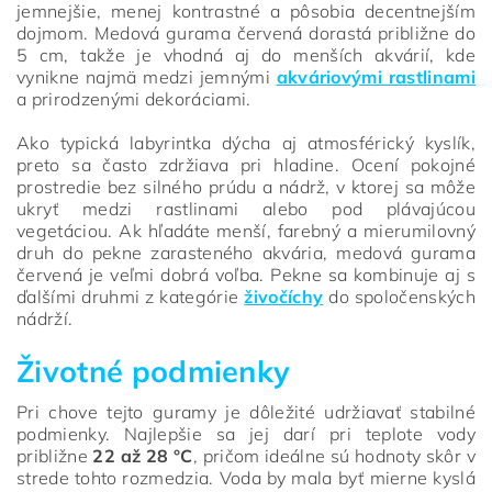
jemnejšie, menej kontrastné a pôsobia decentnejším
dojmom. Medová gurama červená dorastá približne do
5 cm, takže je vhodná aj do menších akvárií, kde
vynikne najmä medzi jemnými
akváriovými rastlinami
a prirodzenými dekoráciami.
Ako typická labyrintka dýcha aj atmosférický kyslík,
preto sa často zdržiava pri hladine. Ocení pokojné
prostredie bez silného prúdu a nádrž, v ktorej sa môže
ukryť medzi rastlinami alebo pod plávajúcou
vegetáciou. Ak hľadáte menší, farebný a mierumilovný
druh do pekne zarasteného akvária, medová gurama
červená je veľmi dobrá voľba. Pekne sa kombinuje aj s
ďalšími druhmi z kategórie
živočíchy
do spoločenských
nádrží.
Životné podmienky
Pri chove tejto guramy je dôležité udržiavať stabilné
podmienky. Najlepšie sa jej darí pri teplote vody
približne
22 až 28 °C
, pričom ideálne sú hodnoty skôr v
strede tohto rozmedzia. Voda by mala byť mierne kyslá