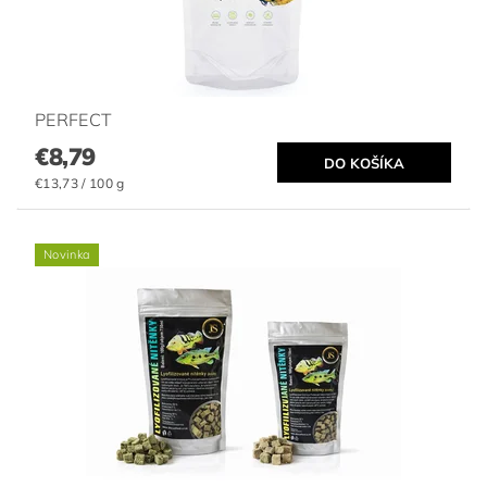
PERFECT
€8,79
€13,73 / 100 g
Novinka