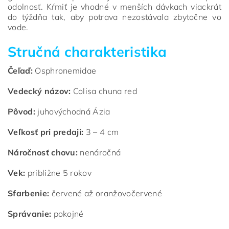
odolnosť. Kŕmiť je vhodné v menších dávkach viackrát
do týždňa tak, aby potrava nezostávala zbytočne vo
vode.
Stručná charakteristika
Čeľaď:
Osphronemidae
Vedecký názov:
Colisa chuna red
Pôvod:
juhovýchodná Ázia
Veľkosť pri predaji:
3 – 4 cm
Náročnosť chovu:
nenáročná
Vek:
približne 5 rokov
Sfarbenie:
červené až oranžovočervené
Správanie:
pokojné