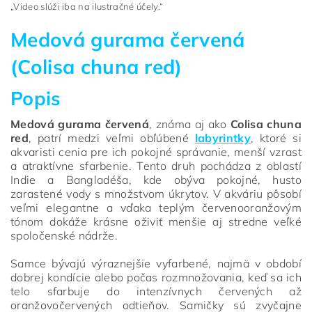
„Video slúži iba na ilustračné účely.“
Medová gurama červená
(Colisa chuna red)
Popis
Medová gurama červená
, známa aj ako
Colisa chuna
red
, patrí medzi veľmi obľúbené
labyrintky
, ktoré si
akvaristi cenia pre ich pokojné správanie, menší vzrast
a atraktívne sfarbenie. Tento druh pochádza z oblastí
Indie a Bangladéša, kde obýva pokojné, husto
zarastené vody s množstvom úkrytov. V akváriu pôsobí
veľmi elegantne a vďaka teplým červenooranžovým
tónom dokáže krásne oživiť menšie aj stredne veľké
spoločenské nádrže.
Samce bývajú výraznejšie vyfarbené, najmä v období
dobrej kondície alebo počas rozmnožovania, keď sa ich
telo sfarbuje do intenzívnych červených až
oranžovočervených odtieňov. Samičky sú zvyčajne