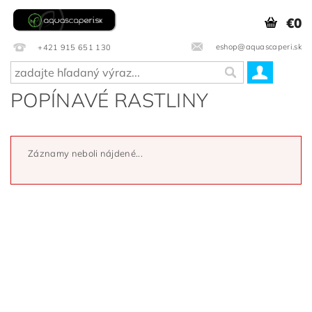
€0
eshop@aquascaperi.sk
+421 915 651 130
POPÍNAVÉ RASTLINY
Záznamy neboli nájdené...