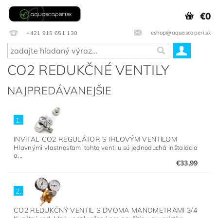
€0
eshop@aquascaperi.sk
+421 915 651 130
CO2 REDUKČNÉ VENTILY
NAJPREDÁVANEJŠIE
1.
INVITAL CO2 REGULÁTOR S IHLOVÝM VENTILOM
Hlavnými vlastnosťami tohto ventilu sú jednoduchá inštalácia
a...
€33,99
2.
CO2 REDUKČNÝ VENTIL S DVOMA MANOMETRAMI 3/4