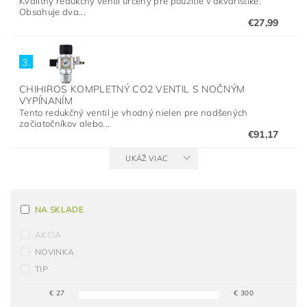
Kvalitný redukčný ventil určený pre použitie v akvaristike.
Obsahuje dva...
€27,99
3.
CHIHIROS KOMPLETNÝ CO2 VENTIL S NOČNÝM
VYPÍNANÍM
Tento redukčný ventil je vhodný nielen pre nadšených
začiatočníkov alebo...
€91,17
UKÁŽ VIAC
NA SKLADE
AKCIA
NOVINKA
TIP
€
27
€
300