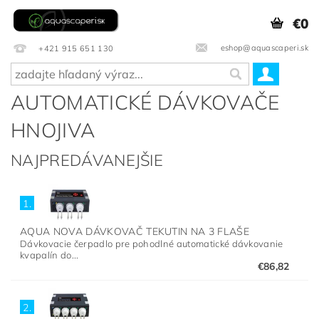
€0
eshop@aquascaperi.sk
+421 915 651 130
AUTOMATICKÉ DÁVKOVAČE
HNOJIVA
NAJPREDÁVANEJŠIE
1.
AQUA NOVA DÁVKOVAČ TEKUTIN NA 3 FLAŠE
Dávkovacie čerpadlo pre pohodlné automatické dávkovanie
kvapalín do...
€86,82
2.