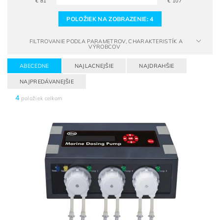
€
81
€
107
POLOŽIEK NA ZOBRAZENIE:
4
FILTROVANIE PODĽA PARAMETROV, CHARAKTERISTÍK A
VÝROBCOV
ABECEDNE
NAJLACNEJŠIE
NAJDRAHŠIE
NAJPREDÁVANEJŠIE
4
položiek celkom