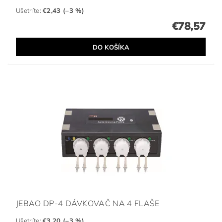
Ušetríte
:
€2,43 (–3 %)
€78,57
JEBAO DP-4 DÁVKOVAČ NA 4 FLAŠE
Ušetríte
:
€3,20 (–3 %)