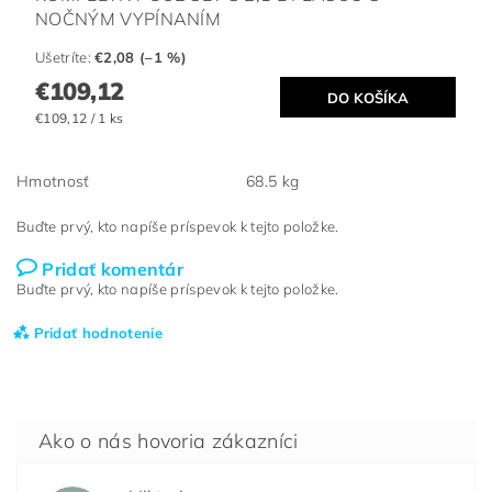
NOČNÝM VYPÍNANÍM
Ušetríte
:
€2,08 (–1 %)
€109,12
€109,12 / 1 ks
Hmotnosť
68.5 kg
Buďte prvý, kto napíše príspevok k tejto položke.
Pridať komentár
Buďte prvý, kto napíše príspevok k tejto položke.
Pridať hodnotenie