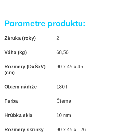
Parametre produktu:
Záruka (roky)
2
Váha (kg)
68,50
Rozmery (DxŠxV)
90 x 45 x 45
(cm)
Objem nádrže
180 l
Farba
Čierna
Hrúbka skla
10 mm
Rozmery skrinky
90 x 45 x 126