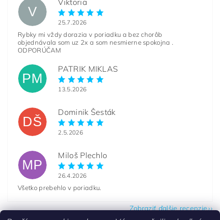
Viktoria
V
25.7.2026
Rybky mi vždy dorazia v poriadku a bez chorôb
objednávala som uz 2x a som nesmierne spokojna .
ODPORÚČAM
PATRIK MIKLAS
PM
13.5.2026
Dominik Šesták
DŠ
2.5.2026
Miloš Plechlo
MP
26.4.2026
Všetko prebehlo v poriadku.
Zobraziť ďalšie recenzie