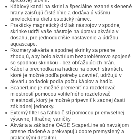
špičkovej úrovni.
Káblový kanál na skrini a špeciálne rezané sklenené
hrany zaisťujú čisté línie a dodávajú vášmu
umeleckému dielu estetický rámec.
Praktický magnetický držiak nástrojov v spodnej
skrinke udrží vaše nástroje na úpravu akvária v
dosahu, pre jednoduchšie nastavenie a údržbu
aquascape.
Rozmery akvária a spodnej skrinky sa presne
zhodujú, aby bolo akvárium bezproblémovo spojené
so spodnou skrinkou - bez obťažujúcich hrán.
Kábel a prechodka na hadicu na oboch stranách,
ktoré je možné podľa potreby uzavrieť, udržujú v
akváriu poriadok podľa počtu káblov a hadíc.
ScaperLine je možné premeniť na rozdeľovač
miestností pomocou voliteľného rozdeľovač
miestností, ktorý je možné pripevniť k zadnej časti
základnej jednotky.
Externý filter sa ľahko čistí pomocou priemyselnej
výsuvnej filtračnej vaničky.
Akvária a základne OASE ScaperLine sú navzájom
presne zladené a prekvapujú dobre premyslený a
praktickými detailmi.