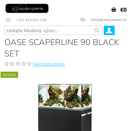
€0
eshop@aquascaperi.sk
+421 915 651 130
OASE SCAPERLINE 90 BLACK
SET
Neohodnotené
Novinka