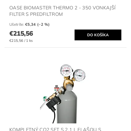
OASE BIOMASTER THERMO 2 - 350 VONKAJŠÍ
FILTER S PREDFILTROM
Ušetríte
:
€5,34 (–2 %)
€215,56
€215,56 / 1 ks
KOMPLETNÝ CO2 SET S 2,1 L FLAŠOU S