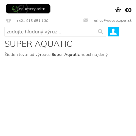
€0
eshop@aquascaperi.sk
+421 915 651 130
SUPER AQUATIC
Žiaden tovar od výrobcu
Super Aquatic
nebol nájdený....