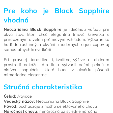
Pre koho je Black Sapphire
vhodná
Neocaridina Black Sapphire
je ideálnou voľbou pre
akvaristov, ktorí chcú elegantnú tmavú krevetku s
prirodzeným a veľmi prémiovým vzhľadom. Výborne sa
hodí do rastlinných akvárií, moderných aquascapov aj
samostatných krevetkárií.
Pri správnej starostlivosti, kvalitnej výžive a stabilnom
prostredí dokáže táto línia vytvoriť veľmi peknú a
aktívnu populáciu, ktorá bude v akváriu pôsobiť
mimoriadne elegantne.
Stručná charakteristika
Čeľaď:
Atyidae
Vedecký názov:
Neocaridina Black Sapphire
Pôvod:
pochádzajú z nášho selektovaného chovu
Náročnosť chovu:
nenáročná až stredne náročná