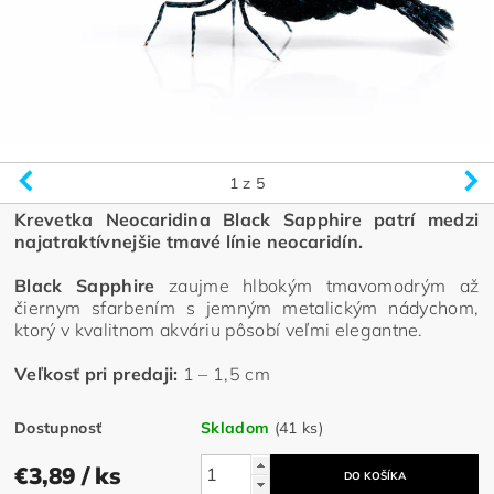
1
z 5
Krevetka Neocaridina Black Sapphire patrí medzi
najatraktívnejšie tmavé línie neocaridín.
Black Sapphire
zaujme hlbokým tmavomodrým až
čiernym sfarbením s jemným metalickým nádychom,
ktorý v kvalitnom akváriu pôsobí veľmi elegantne.
Veľkosť pri predaji:
1 – 1,5 cm
Dostupnosť
Skladom
(41 ks)
€3,89
/ ks