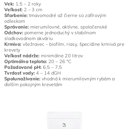
Vek:
1,5 – 2 roky
Veľkosť:
2 – 3 cm
Sfarbenie:
tmavomodré až čierne so zafírovým
odleskom
Správanie:
mierumilovné, aktívne, spoločenské
Odchov:
pomerne jednoduchý v stabilnom
sladkovodnom akváriu
Krmivo:
všežravec – biofilm, riasy, špeciálne krmivá pre
krevety
Veľkosť nádrže:
minimálne 20 litrov
Optimálna teplota:
20 – 26 °C
Požadované pH:
6,5 – 7,5
Tvrdosť vody:
4 – 14 dGH
Spolunažívanie:
vhodná k mierumilovným rybám a
ďalším pokojným krevetám