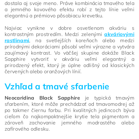
dostala aj svoje meno. Práve kombinácia tmavého tela
a jemného kovového efektu robí z tejto línie veľmi
elegantnú a prémiovo pôsobiacu krevetku.
Najviac vynikne v dobre osvetlenom akváriu s
kontrastným prostredím. Medzi zelenými
akváriovými
rastlinami
, na svetlejších koreňoch alebo medzi
prírodnými dekoráciami pôsobí veľmi výrazne a vytvára
zaujímavý kontrast. Vo väčšej skupine dokáže Black
Sapphire vytvoriť v akváriu veľmi elegantný a
prirodzený efekt, ktorý je úplne odlišný od klasických
červených alebo oranžových línií.
Vzhľad a tmavé sfarbenie
Neocaridina Black Sapphire
je typická tmavým
sfarbením, ktoré môže prechádzať od tmavomodrej až
po takmer čiernu farbu. Pri kvalitných jedincoch býva
cieľom čo najkompaktnejšie krytie tela pigmentom a
zároveň zachovanie jemného modrastého alebo
zafírového odlesku.