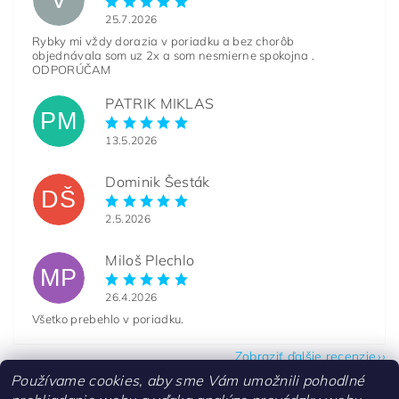
V
25.7.2026
Rybky mi vždy dorazia v poriadku a bez chorôb
objednávala som uz 2x a som nesmierne spokojna .
ODPORÚČAM
PATRIK MIKLAS
PM
13.5.2026
Dominik Šesták
DŠ
2.5.2026
Miloš Plechlo
MP
26.4.2026
Všetko prebehlo v poriadku.
Zobraziť ďalšie recenzie
Používame cookies, aby sme Vám umožnili pohodlné