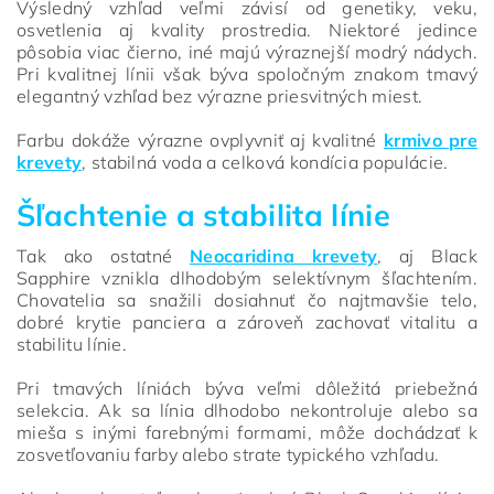
Výsledný vzhľad veľmi závisí od genetiky, veku,
osvetlenia aj kvality prostredia. Niektoré jedince
pôsobia viac čierno, iné majú výraznejší modrý nádych.
Pri kvalitnej línii však býva spoločným znakom tmavý
elegantný vzhľad bez výrazne priesvitných miest.
Farbu dokáže výrazne ovplyvniť aj kvalitné
krmivo pre
krevety
, stabilná voda a celková kondícia populácie.
Šľachtenie a stabilita línie
Tak ako ostatné
Neocaridina krevety
, aj Black
Sapphire vznikla dlhodobým selektívnym šľachtením.
Chovatelia sa snažili dosiahnuť čo najtmavšie telo,
dobré krytie panciera a zároveň zachovať vitalitu a
stabilitu línie.
Pri tmavých líniách býva veľmi dôležitá priebežná
selekcia. Ak sa línia dlhodobo nekontroluje alebo sa
mieša s inými farebnými formami, môže dochádzať k
zosvetľovaniu farby alebo strate typického vzhľadu.