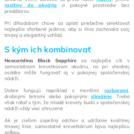
rastliny do akvária
a pokojné prostredie bez
predátorov.
Pri dlhodobom chove sa oplatí priebežne selektovať
najlepšie sfarbené jedince, aby si línia zachovala svoj
tmavý a elegantný vzhľad.
S kým ich kombinovať
Neocaridina Black Sapphire
sa najlepšie cíti v
samostatnom krevetkovom akváriu, no pri vhodnej
osádke môže fungovať aj v pokojnej spoločenskej
nádrži.
Dobre fungujú napríklad s menšími
razborami
,
drobnými tetrami alebo pokojnými
slimákmi
. Treba
však rátať s tým, že mladé krevety budú v spoločenskej
nádrži vždy viac ohrozené.
Ak je cieľom úspešný odchov a udržanie kvalitnej
tmavej línie, samostatné krevetkárium býva najlepšou
voľbou.