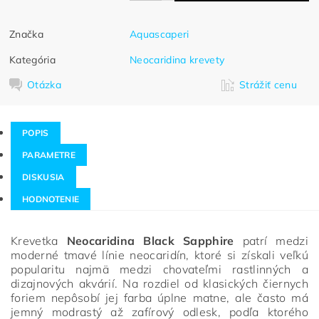
Značka
Aquascaperi
Kategória
Neocaridina krevety
Otázka
Strážiť cenu
POPIS
PARAMETRE
DISKUSIA
HODNOTENIE
Krevetka
Neocaridina Black Sapphire
patrí medzi
moderné tmavé línie neocaridín, ktoré si získali veľkú
popularitu najmä medzi chovateľmi rastlinných a
dizajnových akvárií. Na rozdiel od klasických čiernych
foriem nepôsobí jej farba úplne matne, ale často má
jemný modrastý až zafírový odlesk, podľa ktorého