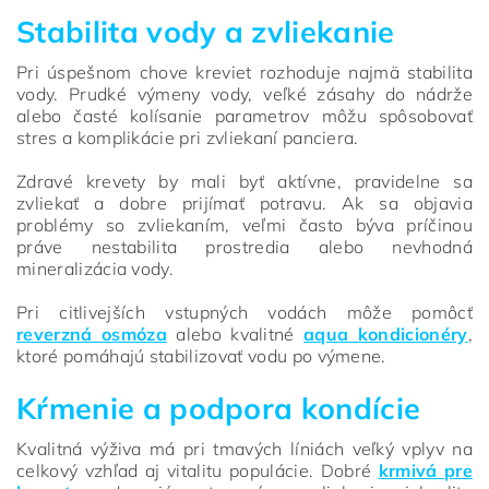
Stabilita vody a zvliekanie
Pri úspešnom chove kreviet rozhoduje najmä stabilita
vody. Prudké výmeny vody, veľké zásahy do nádrže
alebo časté kolísanie parametrov môžu spôsobovať
stres a komplikácie pri zvliekaní panciera.
Zdravé krevety by mali byť aktívne, pravidelne sa
zvliekať a dobre prijímať potravu. Ak sa objavia
problémy so zvliekaním, veľmi často býva príčinou
práve nestabilita prostredia alebo nevhodná
mineralizácia vody.
Pri citlivejších vstupných vodách môže pomôcť
reverzná osmóza
alebo kvalitné
aqua kondicionéry
,
ktoré pomáhajú stabilizovať vodu po výmene.
Kŕmenie a podpora kondície
Kvalitná výživa má pri tmavých líniách veľký vplyv na
celkový vzhľad aj vitalitu populácie. Dobré
krmivá pre