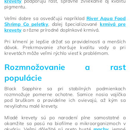
krevety
podporujú rast, správne zvliekanie aj kvalitu
pigmentu.
Veľmi dobre sa osvedčujú napríklad
River Aqua Food
Shrimp Co peletky
, ďalej špecializované
krmivá pre
krevety
a rôzne prírodné doplnkové krmivá.
Pri kŕmení je lepšie držať sa pravidelnosti a menších
dávok. Prekrmovanie zhoršuje kvalitu vody a pri
krevetách môže veľmi rýchlo viesť k problémom.
Rozmnožovanie a rast
populácie
Black Sapphire sa pri stabilných podmienkach
rozmnožuje pomerne ochotne. Samice nosia vajíčka
pod bruškom a pravidelne ich ovievajú, až kým sa
nevyliahnu malé krevety.
Mladé krevety sú po narodení plne samostatné a
okamžite sa pasú na biofilme a mikroorganizmoch v
akváriu. Veľmi dôležité sú preto husté
machy
, jemné