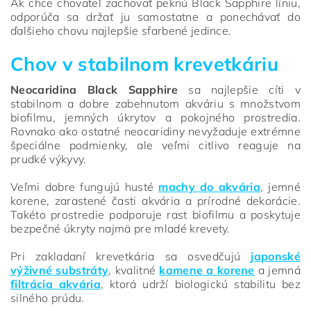
Ak chce chovateľ zachovať peknú Black Sapphire líniu,
odporúča sa držať ju samostatne a ponechávať do
ďalšieho chovu najlepšie sfarbené jedince.
Chov v stabilnom krevetkáriu
Neocaridina Black Sapphire
sa najlepšie cíti v
stabilnom a dobre zabehnutom akváriu s množstvom
biofilmu, jemných úkrytov a pokojného prostredia.
Rovnako ako ostatné neocaridiny nevyžaduje extrémne
špeciálne podmienky, ale veľmi citlivo reaguje na
prudké výkyvy.
Veľmi dobre fungujú husté
machy do akvária
, jemné
korene, zarastené časti akvária a prírodné dekorácie.
Takéto prostredie podporuje rast biofilmu a poskytuje
bezpečné úkryty najmä pre mladé krevety.
Pri zakladaní krevetkária sa osvedčujú
japonské
výživné substráty
, kvalitné
kamene a korene
a jemná
filtrácia akvária
, ktorá udrží biologickú stabilitu bez
silného prúdu.