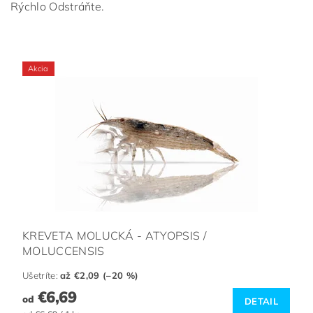
Rýchlo Odstráňte.
Akcia
KREVETA MOLUCKÁ - ATYOPSIS /
MOLUCCENSIS
Ušetríte
:
až €2,09 (–20 %)
€6,69
od
DETAIL