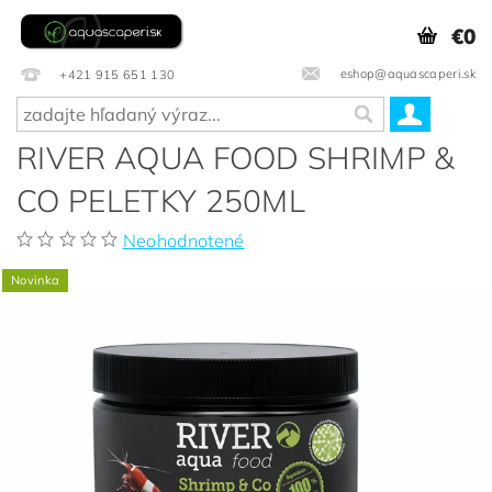
€0
eshop@aquascaperi.sk
+421 915 651 130
RIVER AQUA FOOD SHRIMP &
CO PELETKY 250ML
Neohodnotené
Novinka