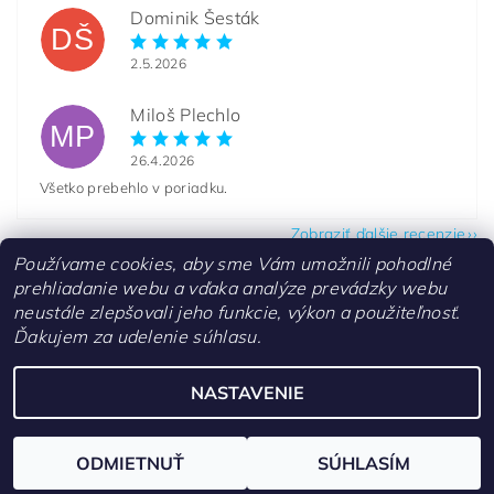
Dominik Šesták
DŠ
2.5.2026
Miloš Plechlo
MP
26.4.2026
Všetko prebehlo v poriadku.
Zobraziť ďalšie recenzie
Používame cookies, aby sme Vám umožnili pohodlné
prehliadanie webu a vďaka analýze prevádzky webu
neustále zlepšovali jeho funkcie, výkon a použiteľnosť.
Ďakujem za udelenie súhlasu.
Kontakty
NASTAVENIE
Upraviť nastavenie cookies
2026 ©
aquascaperi.sk
, všetky práva vyhradené
Vytvoril Shoptet
ODMIETNUŤ
SÚHLASÍM