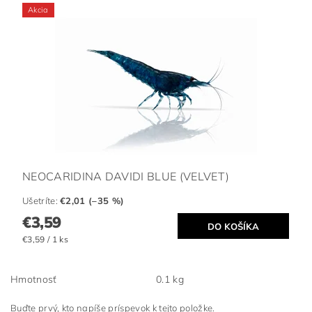
Akcia
NEOCARIDINA DAVIDI BLUE (VELVET)
Ušetríte
:
€2,01 (–35 %)
€3,59
€3,59 / 1 ks
Hmotnosť
0.1 kg
Buďte prvý, kto napíše príspevok k tejto položke.