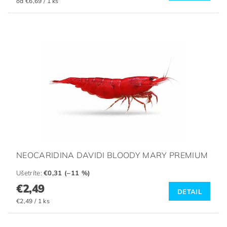
od €6,69 / 1 ks
NEOCARIDINA DAVIDI BLOODY MARY PREMIUM
Ušetríte
:
€0,31 (–11 %)
€2,49
DETAIL
€2,49 / 1 ks