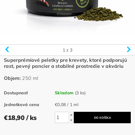
1
z 3
Superprémiové peletky pre krevety, ktoré podporujú
rast, pevný pancier a stabilné prostredie v akváriu
Objem:
250 ml
Dostupnosť
Skladom
(3 ks)
Jednotková cena
€0,08 / 1 ml
€18,90
/ ks