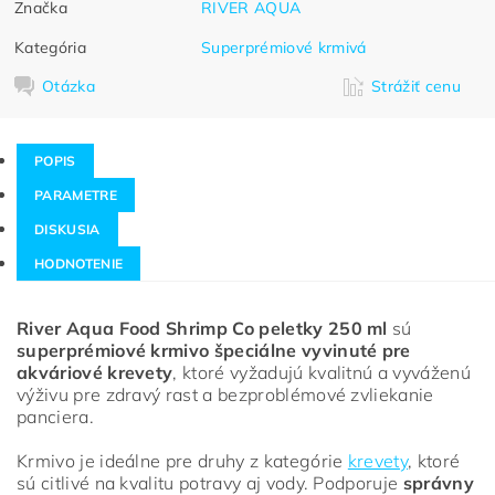
Značka
RIVER AQUA
Kategória
Superprémiové krmivá
Otázka
Strážiť cenu
POPIS
PARAMETRE
DISKUSIA
HODNOTENIE
River Aqua Food Shrimp Co peletky 250 ml
sú
superprémiové krmivo špeciálne vyvinuté pre
akváriové krevety
, ktoré vyžadujú kvalitnú a vyváženú
výživu pre zdravý rast a bezproblémové zvliekanie
panciera.
Krmivo je ideálne pre druhy z kategórie
krevety
, ktoré
sú citlivé na kvalitu potravy aj vody. Podporuje
správny