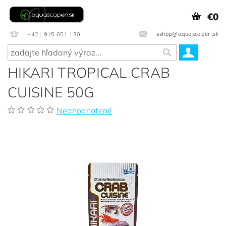
€0
eshop@aquascaperi.sk
+421 915 651 130
HIKARI TROPICAL CRAB
CUISINE 50G
Neohodnotené