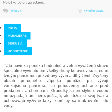
Položka bola vypredaná...
Otázka
Strážiť cenu
POPIS
PARAMETRE
DISKUSIA
HODNOTENIE
Táto novinka ponúka hodnotnú a veľmi vyváženú stravu
špeciálne vyvinutú pre všetky druhy kôrovcov so stredne
tvrdým pancierom pre zdravý vývin a dlhý život. Zvýšený
obsah prírodného vápnika pomôže pri vývoji
vonkajšieho panciera, ich prirodzenej ochrane pred
predátormi a chorobami. Granulky sa pri styku s vodou
nerozpadajú ani nerozpúšťajú, ale držia si svoj tvar a
uchovávajú výživné látky, ktoré by sa inak uvoľnili do
vody.