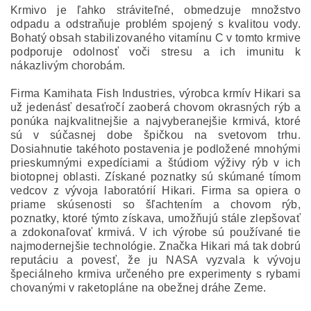
Krmivo je ľahko stráviteľné, obmedzuje množstvo
odpadu a odstraňuje problém spojený s kvalitou vody.
Bohatý obsah stabilizovaného vitamínu C v tomto krmive
podporuje odolnosť voči stresu a ich imunitu k
nákazlivým chorobám.
Firma Kamihata Fish Industries, výrobca krmív Hikari sa
už jedenásť desaťročí zaoberá chovom okrasných rýb a
ponúka najkvalitnejšie a najvyberanejšie krmivá, ktoré
sú v súčasnej dobe špičkou na svetovom trhu.
Dosiahnutie takéhoto postavenia je podložené mnohými
prieskumnými expedíciami a štúdiom výživy rýb v ich
biotopnej oblasti. Získané poznatky sú skúmané tímom
vedcov z vývoja laboratórií Hikari. Firma sa opiera o
priame skúsenosti so šľachtením a chovom rýb,
poznatky, ktoré týmto získava, umožňujú stále zlepšovať
a zdokonaľovať krmivá. V ich výrobe sú používané tie
najmodernejšie technológie. Značka Hikari má tak dobrú
reputáciu a povesť, že ju NASA vyzvala k vývoju
špeciálneho krmiva určeného pre experimenty s rybami
chovanými v raketopláne na obežnej dráhe Zeme.