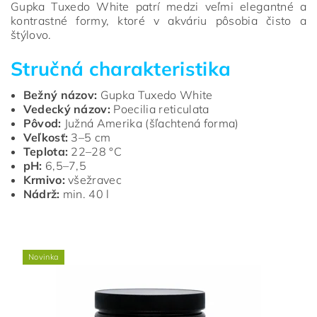
Gupka Tuxedo White patrí medzi veľmi elegantné a
kontrastné formy, ktoré v akváriu pôsobia čisto a
štýlovo.
Stručná charakteristika
Bežný názov:
Gupka Tuxedo White
Vedecký názov:
Poecilia reticulata
Pôvod:
Južná Amerika (šľachtená forma)
Veľkosť:
3–5 cm
Teplota:
22–28 °C
pH:
6,5–7,5
Krmivo:
všežravec
Nádrž:
min. 40 l
Novinka