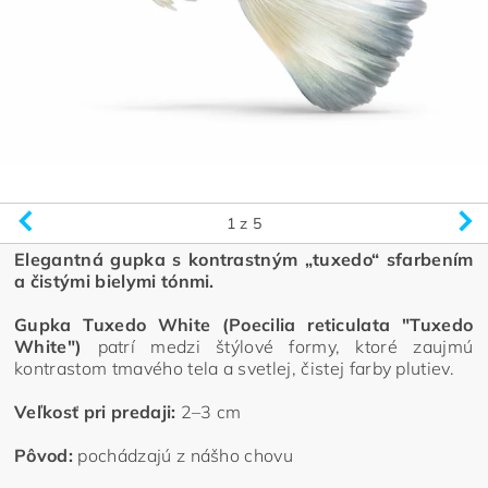
1
z 5
Elegantná gupka s kontrastným „tuxedo“ sfarbením
a čistými bielymi tónmi.
Gupka Tuxedo White (Poecilia reticulata "Tuxedo
White")
patrí medzi štýlové formy, ktoré zaujmú
kontrastom tmavého tela a svetlej, čistej farby plutiev.
Veľkosť pri predaji:
2–3 cm
Pôvod:
pochádzajú z nášho chovu