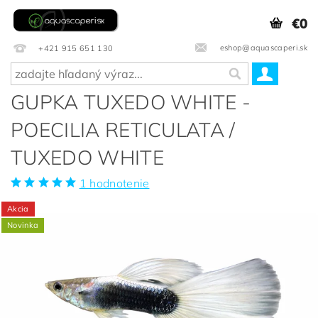
€0
eshop@aquascaperi.sk
+421 915 651 130
GUPKA TUXEDO WHITE -
POECILIA RETICULATA /
TUXEDO WHITE
1 hodnotenie
Akcia
Novinka