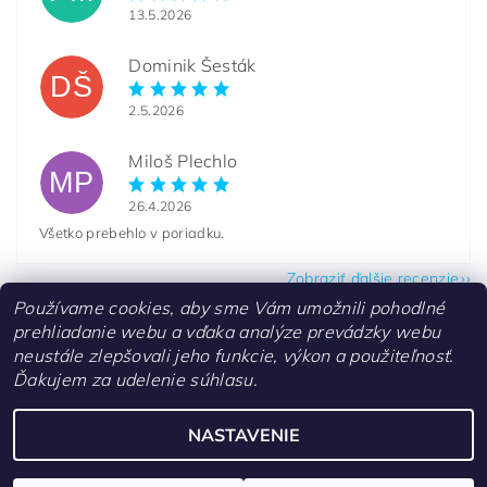
13.5.2026
Dominik Šesták
DŠ
2.5.2026
Miloš Plechlo
MP
26.4.2026
Všetko prebehlo v poriadku.
Zobraziť ďalšie recenzie
Používame cookies, aby sme Vám umožnili pohodlné
prehliadanie webu a vďaka analýze prevádzky webu
neustále zlepšovali jeho funkcie, výkon a použiteľnosť.
Ďakujem za udelenie súhlasu.
Kontakty
NASTAVENIE
Upraviť nastavenie cookies
2026 ©
aquascaperi.sk
, všetky práva vyhradené