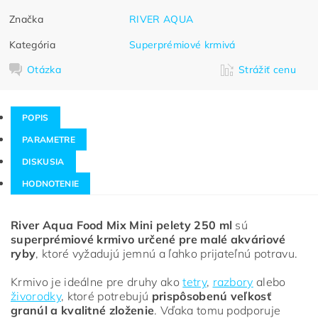
Značka
RIVER AQUA
Kategória
Superprémiové krmivá
Otázka
Strážiť cenu
POPIS
PARAMETRE
DISKUSIA
HODNOTENIE
River Aqua Food Mix Mini pelety 250 ml
sú
superprémiové krmivo určené pre malé akváriové
ryby
, ktoré vyžadujú jemnú a ľahko prijateľnú potravu.
Krmivo je ideálne pre druhy ako
tetry
,
razbory
alebo
živorodky
, ktoré potrebujú
prispôsobenú veľkosť
granúl a kvalitné zloženie
. Vďaka tomu podporuje