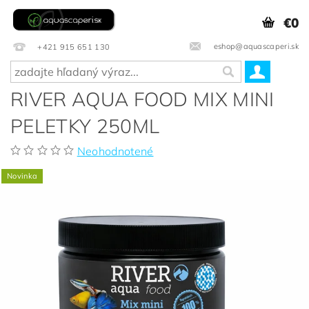
€0
eshop@aquascaperi.sk
+421 915 651 130
RIVER AQUA FOOD MIX MINI
PELETKY 250ML
Neohodnotené
Novinka