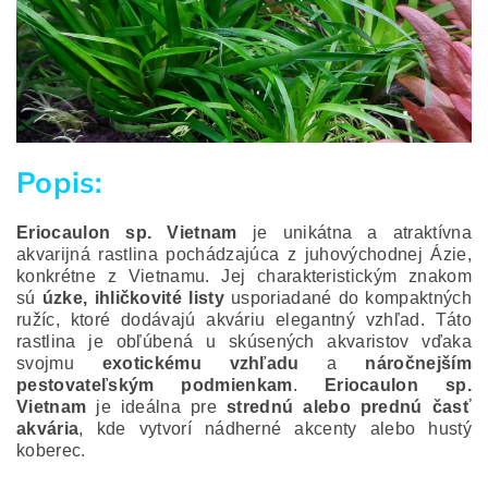
Popis:
Eriocaulon sp. Vietnam
je unikátna a atraktívna
akvarijná rastlina pochádzajúca z juhovýchodnej Ázie,
konkrétne z Vietnamu. Jej charakteristickým znakom
sú
úzke, ihličkovité listy
usporiadané do kompaktných
ružíc, ktoré dodávajú akváriu elegantný vzhľad. Táto
rastlina je obľúbená u skúsených akvaristov vďaka
svojmu
exotickému vzhľadu
a
náročnejším
pestovateľským podmienkam
.
Eriocaulon sp.
Vietnam
je ideálna pre
strednú alebo prednú časť
akvária
, kde vytvorí nádherné akcenty alebo hustý
koberec.