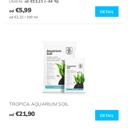
Ušetríte
:
až €53,21 (–44 %)
€5,99
od
DETAIL
od €2,22 / 100 ml
TROPICA AQUARIUM SOIL
€21,90
od
DETAIL