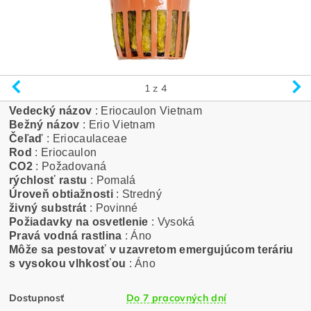
1
z 4
Vedecký názov
: Eriocaulon Vietnam
Bežný názov
: Erio Vietnam
Čeľaď
: Eriocaulaceae
Rod
: Eriocaulon
CO2
: Požadovaná
rýchlosť rastu
: Pomalá
Úroveň obtiažnosti
: Stredný
živný substrát
: Povinné
Požiadavky na osvetlenie
: Vysoká
Pravá vodná rastlina
: Áno
Môže sa pestovať v uzavretom emergujúcom teráriu
s vysokou vlhkosťou
: Áno
Dostupnosť
Do 7 pracovných dní