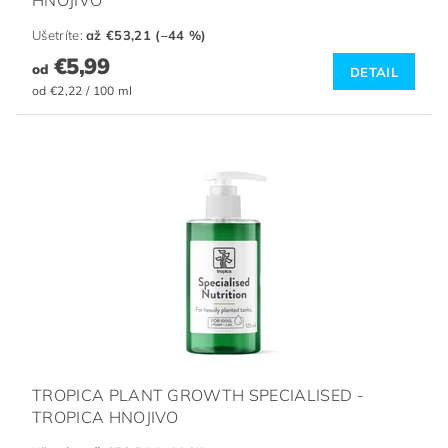
Ušetríte
:
až €53,21 (–44 %)
€5,99
od
DETAIL
od €2,22 / 100 ml
TROPICA PLANT GROWTH SPECIALISED -
TROPICA HNOJIVO