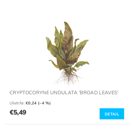
CRYPTOCORYNE UNDULATA 'BROAD LEAVES'
Ušetríte
:
€0,24 (–4 %)
€5,49
DETAIL