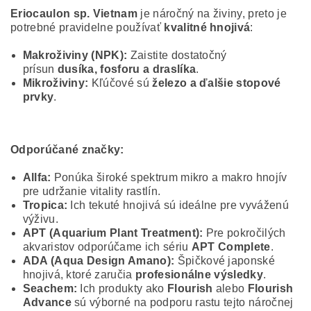
Eriocaulon sp. Vietnam
je náročný na živiny, preto je
potrebné pravidelne používať
kvalitné hnojivá
:
Makroživiny (NPK):
Zaistite dostatočný
prísun
dusíka, fosforu a draslíka
.
Mikroživiny:
Kľúčové sú
železo a ďalšie stopové
prvky
.
Odporúčané značky:
Allfa:
Ponúka široké spektrum mikro a makro hnojív
pre udržanie vitality rastlín.
Tropica:
Ich tekuté hnojivá sú ideálne pre vyváženú
výživu.
APT (Aquarium Plant Treatment):
Pre pokročilých
akvaristov odporúčame ich sériu
APT Complete
.
ADA (Aqua Design Amano):
Špičkové japonské
hnojivá, ktoré zaručia
profesionálne výsledky
.
Seachem:
Ich produkty ako
Flourish
alebo
Flourish
Advance
sú výborné na podporu rastu tejto náročnej