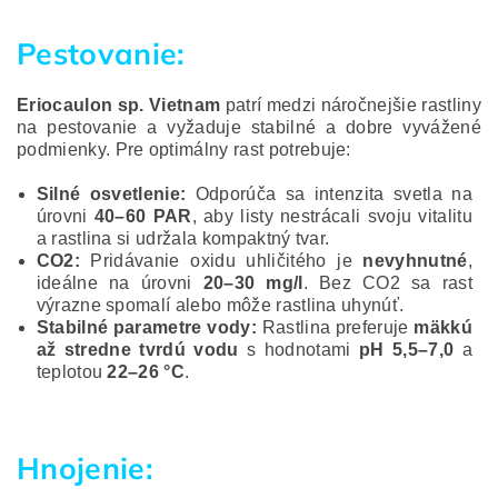
Pestovanie:
Eriocaulon sp. Vietnam
patrí medzi náročnejšie rastliny
na pestovanie a vyžaduje stabilné a dobre vyvážené
podmienky. Pre optimálny rast potrebuje:
Silné osvetlenie:
Odporúča sa intenzita svetla na
úrovni
40–60 PAR
, aby listy nestrácali svoju vitalitu
a rastlina si udržala kompaktný tvar.
CO2:
Pridávanie oxidu uhličitého je
nevyhnutné
,
ideálne na úrovni
20–30 mg/l
. Bez CO2 sa rast
výrazne spomalí alebo môže rastlina uhynúť.
Stabilné parametre vody:
Rastlina preferuje
mäkkú
až stredne tvrdú vodu
s hodnotami
pH 5,5–7,0
a
teplotou
22–26 °C
.
Hnojenie: