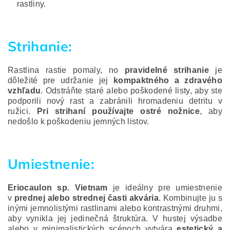
rastliny.
Strihanie:
Rastlina rastie pomaly, no
pravidelné strihanie
je
dôležité pre udržanie jej
kompaktného a zdravého
vzhľadu
. Odstráňte staré alebo poškodené listy, aby ste
podporili nový rast a zabránili hromadeniu detritu v
ružici.
Pri strihaní používajte ostré nožnice
, aby
nedošlo k poškodeniu jemných listov.
Umiestnenie:
Eriocaulon sp. Vietnam
je ideálny pre umiestnenie
v
prednej alebo strednej časti akvária
. Kombinujte ju s
inými jemnolistými rastlinami alebo kontrastnými druhmi,
aby vynikla jej jedinečná štruktúra. V hustej výsadbe
alebo v minimalistických scénoch vytvára
estetický a