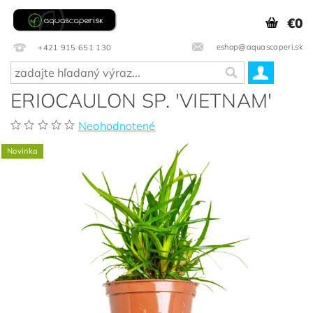
€0
eshop@aquascaperi.sk
+421 915 651 130
ERIOCAULON SP. 'VIETNAM'
Neohodnotené
Novinka