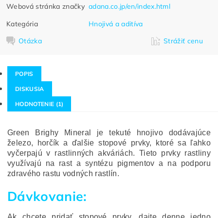
Webová stránka značky
adana.co.jp/en/index.html
Kategória
Hnojivá a aditíva
Otázka
Strážiť cenu
POPIS
DISKUSIA
HODNOTENIE (1)
Green Brighy Mineral je tekuté hnojivo dodávajúce
železo, horčík a ďalšie stopové prvky, ktoré sa ľahko
vyčerpajú v rastlinných akváriách.
Tieto prvky rastliny
využívajú na rast a syntézu pigmentov a na podporu
zdravého rastu vodných rastlín.
Dávkovanie:
Ak chcete pridať stopové prvky, dajte denne jedno