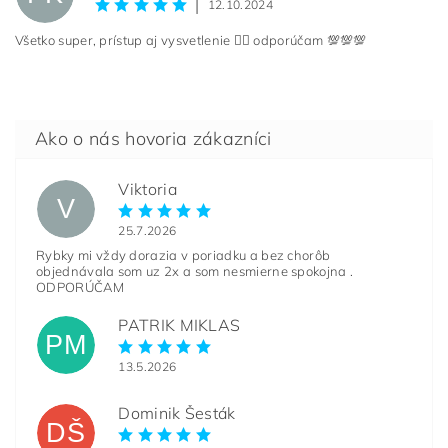
|
12.10.2024
Všetko super, prístup aj vysvetlenie 👌🏻 odporúčam 💯💯💯
Viktoria
V
25.7.2026
Rybky mi vždy dorazia v poriadku a bez chorôb
objednávala som uz 2x a som nesmierne spokojna .
ODPORÚČAM
PATRIK MIKLAS
PM
13.5.2026
Dominik Šesták
DŠ