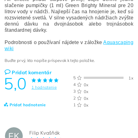
slačenie pumpičky (1 ml) Green Brighty Mineral pre 20
litrov vody v nádrži. Najlepší čas na hnojenie je, keď sú
rozsvietené svetlá.
V silne vysadených nádržiach zvýšte
dennú dávku na dvojnásobok alebo trojnásobok
štandardnej dávky.
Podrobnosti o používaní nájdete v záložke
Aquascaping
wiki
Buďte prvý, kto napíše príspevok k tejto položke.
Pridať komentár
5,0
5
1x
4
0x
1 hodnotenie
3
0x
2
0x
Pridať hodnotenie
1
0x
Filip Kvašňák
FK