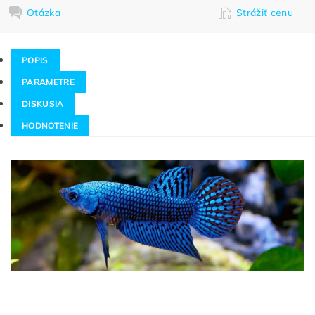
Otázka
Strážiť cenu
POPIS
PARAMETRE
DISKUSIA
HODNOTENIE