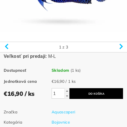
1
z 3
Veľkosť pri predaji:
M-L
Dostupnosť
Skladom
(1 ks)
Jednotková cena
€16,90 / 1 ks
€16,90
/ ks
Značka
Aquascaperi
Kategória
Bojovnice