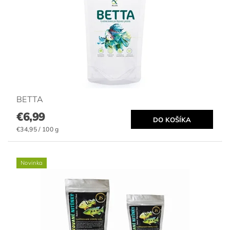
BETTA
€6,99
€34,95 / 100 g
Novinka