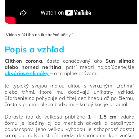
„Video slúži iba na ilustračné účely.“
Popis a vzhľad
Clithon corona
, často označovaný ako
Sun slimák
alebo horned neritina
, patrí medzi najobľúbenejšie
akváriové slimáky
– a to úplne právom.
Je typický svojou malou ulitou s výraznými „rohmi“
alebo tŕňmi, ktoré mu dodávajú unikátny vzhľad.
Sfarbenie sa pohybuje od žltej cez hnedú až po čiernu,
často s pruhmi alebo bodkami – každý kus je originál.
Dorastá iba do veľkosti približne
1 – 1,5 cm
, vďaka
čomu je ideálny aj do menších akvárií a detailných
aquascapov. Jeho veľkou výhodou je schopnosť dostať
sa aj do malých štrbín medzi dekoráciami, kde väčšie