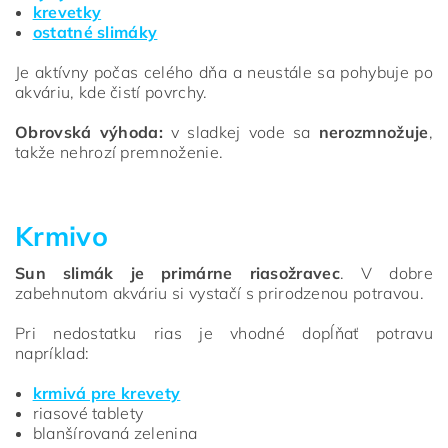
krevetky
ostatné slimáky
Je aktívny počas celého dňa a neustále sa pohybuje po
akváriu, kde čistí povrchy.
Obrovská výhoda:
v sladkej vode sa
nerozmnožuje
,
takže nehrozí premnoženie.
Krmivo
Sun slimák je primárne riasožravec
. V dobre
zabehnutom akváriu si vystačí s prirodzenou potravou.
Pri nedostatku rias je vhodné dopĺňať potravu
napríklad:
krmivá pre krevety
riasové tablety
blanšírovaná zelenina