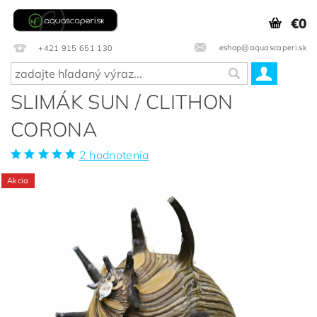
€0
eshop@aquascaperi.sk
+421 915 651 130
SLIMÁK SUN / CLITHON
CORONA
2 hodnotenia
Akcia