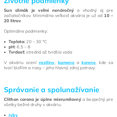
Životné podmienky
Sun slimák je veľmi nenáročný
a vhodný aj pre
začiatočníkov. Minimálna veľkosť akvária je už od
10 –
20 litrov
.
Optimálne podmienky:
Teplota:
20 – 30 °C
pH:
6,5 – 8
Tvrdosť:
stredná až tvrdšia voda
V akváriu ocení
rastliny
,
kamene
a
korene
, kde sa
tvorí biofilm a riasy – jeho hlavný zdroj potravy.
Správanie a spolunažívanie
Clithon corona je úplne mierumilovný
a bezpečný pre
všetky bežné druhy v akváriu:
ryby