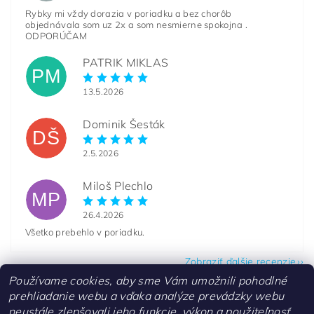
Rybky mi vždy dorazia v poriadku a bez chorôb
objednávala som uz 2x a som nesmierne spokojna .
ODPORÚČAM
PATRIK MIKLAS
PM
13.5.2026
Dominik Šesták
DŠ
2.5.2026
Miloš Plechlo
MP
26.4.2026
Všetko prebehlo v poriadku.
Zobraziť ďalšie recenzie
Používame cookies, aby sme Vám umožnili pohodlné
prehliadanie webu a vďaka analýze prevádzky webu
neustále zlepšovali jeho funkcie, výkon a použiteľnosť.