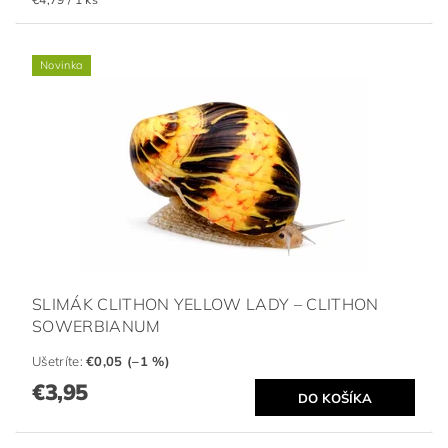
Novinka
SLIMÁK CLITHON YELLOW LADY – CLITHON
SOWERBIANUM
Ušetríte
:
€0,05 (–1 %)
€3,95