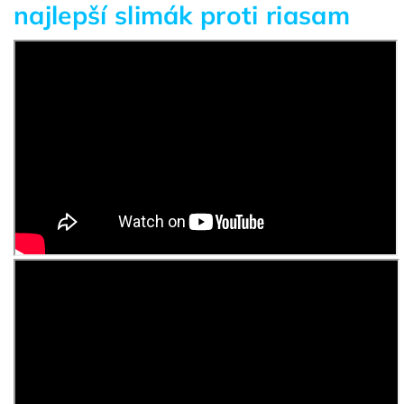
najlepší slimák proti riasam