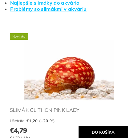
Najlepšie slimáky do akvária
Problémy so slimákmi v akváriu
Novinka
SLIMÁK CLITHON PINK LADY
Ušetríte
:
€1,20 (–20 %)
€4,79
€4,79 / 1 ks