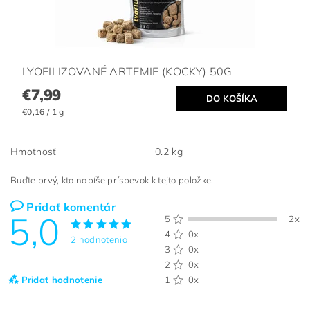
LYOFILIZOVANÉ ARTEMIE (KOCKY) 50G
€7,99
€0,16 / 1 g
Hmotnosť
0.2 kg
Buďte prvý, kto napíše príspevok k tejto položke.
Pridať komentár
5,0
5
2x
4
0x
2 hodnotenia
3
0x
2
0x
Pridať hodnotenie
1
0x