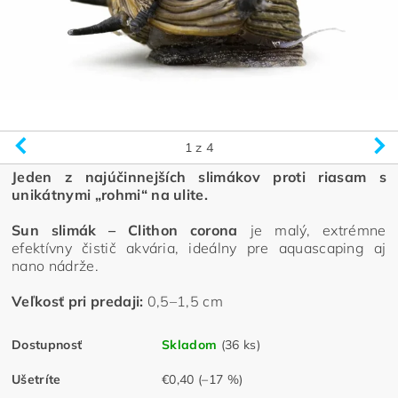
1
z 4
Jeden z najúčinnejších slimákov proti riasam s
unikátnymi „rohmi“ na ulite.
Sun slimák – Clithon corona
je malý, extrémne
efektívny čistič akvária, ideálny pre aquascaping aj
nano nádrže.
Veľkosť pri predaji:
0,5–1,5 cm
Dostupnosť
Skladom
(36 ks)
Ušetríte
€0,40
(–17 %)