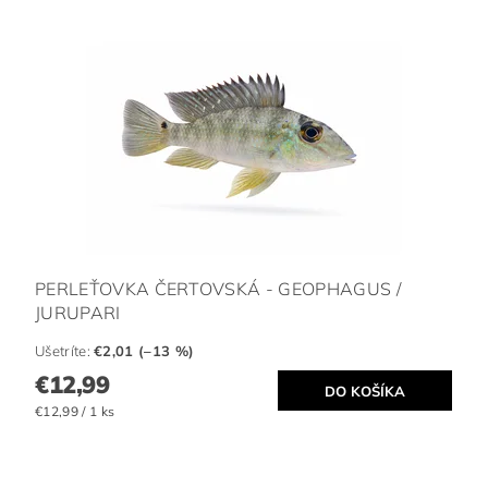
PERLEŤOVKA ČERTOVSKÁ - GEOPHAGUS /
JURUPARI
Ušetríte
:
€2,01 (–13 %)
€12,99
€12,99 / 1 ks