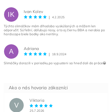
Ivan Kolev
IK
|
4.2.2025
Týchto slimáčikov mám dlhodobo vyskúšaných a môžem len
odporučiť. Sú fešní, obľubujú riasy, a to aj čiernu BBA a nerobia po
hardscape biele bodky ako neritiny.
Adriana
A
|
18.9.2024
Slimáčiky dorazili v poriadku,po vypusteni sa hneď dali do práce😀
Viktoria
V
25.7.2026