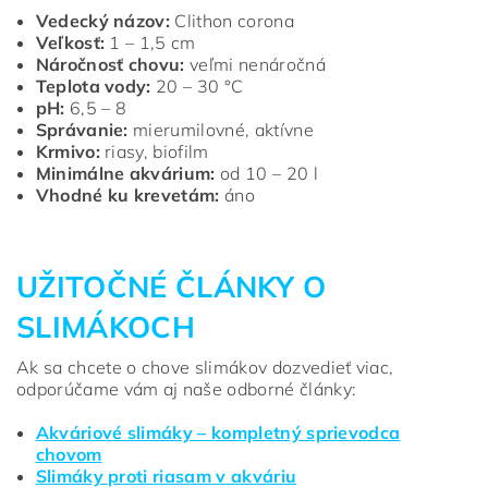
Vedecký názov:
Clithon corona
Veľkosť:
1 – 1,5 cm
Náročnosť chovu:
veľmi nenáročná
Teplota vody:
20 – 30 °C
pH:
6,5 – 8
Správanie:
mierumilovné, aktívne
Krmivo:
riasy, biofilm
Minimálne akvárium:
od 10 – 20 l
Vhodné ku krevetám:
áno
UŽITOČNÉ ČLÁNKY O
SLIMÁKOCH
Ak sa chcete o chove slimákov dozvedieť viac,
odporúčame vám aj naše odborné články:
Akváriové slimáky – kompletný sprievodca
chovom
Slimáky proti riasam v akváriu