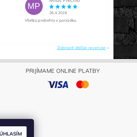
Miloš Plechlo
MP
26.4.2026
Všetko prebehlo v poriadku.
Zobraziť ďalšie recenzie
PRIJÍMAME ONLINE PLATBY
ÚHLASÍM