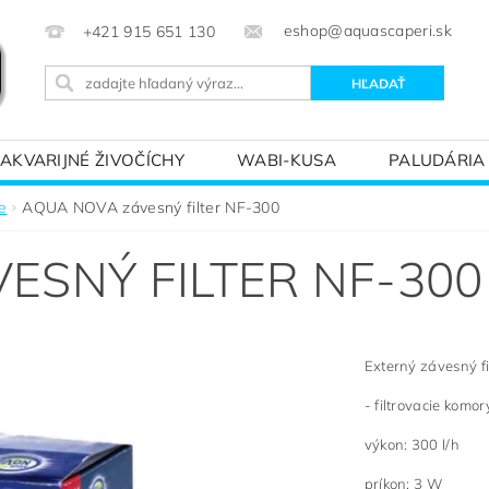
eshop@aquascaperi.sk
+421 915 651 130
AKVARIJNÉ ŽIVOČÍCHY
WABI-KUSA
PALUDÁRIA
KVÁRIOVÝM SVETOM – ZÁKLADY AKVARISTIKY
PREDÁ
re
AQUA NOVA závesný filter NF-300
ESNÝ FILTER NF-300
Externý závesný fil
- filtrovacie komo
výkon: 300 l/h
príkon: 3 W