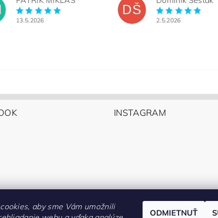
PATRIK MIKLAS
Dominik Šesták
M
DŠ
13.5.2026
2.5.2026
OOK
INSTAGRAM
cookies, aby sme Vám umožnili
ODMIETNUŤ
S
rehliadanie webu a vďaka analýze