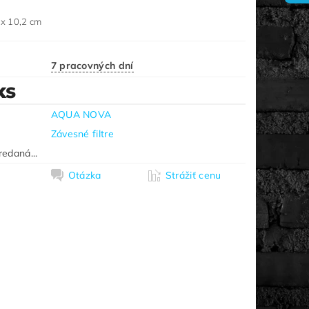
 x 10,2 cm
7 pracovných dní
ks
AQUA NOVA
Závesné filtre
redaná...
Otázka
Strážiť cenu