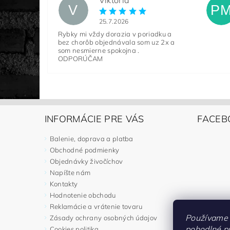
Viktoria
V
P
25.7.2026
Rybky mi vždy dorazia v poriadku a
bez chorôb objednávala som uz 2x a
som nesmierne spokojna .
ODPORÚČAM
INFORMÁCIE PRE VÁS
FACEB
Balenie, doprava a platba
Obchodné podmienky
Objednávky živočíchov
Napíšte nám
Kontakty
Hodnotenie obchodu
Reklamácie a vrátenie tovaru
Používame 
Zásady ochrany osobných údajov
pohodlné p
Cookies politika