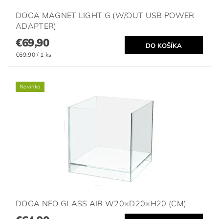
DOOA MAGNET LIGHT G (W/OUT USB POWER
ADAPTER)
€69,90
€69,90 / 1 ks
Novinka
DOOA NEO GLASS AIR W20×D20×H20 (CM)