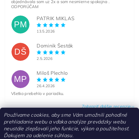
objednávala som uz 2x a som nesmierne spokojna .
ODPORÚČAM
PATRIK MIKLAS
PM
13.5.2026
Dominik Šesták
DŠ
2.5.2026
Miloš Plechlo
MP
26.4.2026
Všetko prebehlo v poriadku.
Zobraziť ďalšie recenzie
Používame cookies, aby sme Vám umožnili pohodlné
prehliadanie webu a vďaka analýze prevádzky webu
neustále zlepšovali jeho funkcie, výkon a použiteľnosť.
Ďakujem za udelenie súhlasu.
Kontakty