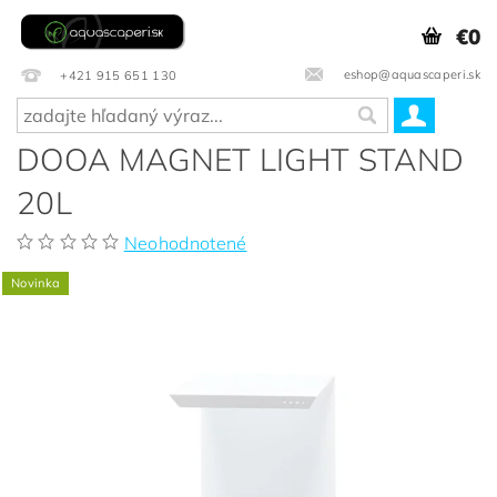
€0
eshop@aquascaperi.sk
+421 915 651 130
DOOA MAGNET LIGHT STAND
20L
Neohodnotené
Novinka