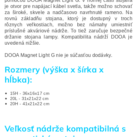
pomocou DOOA Magnet Light G. V hornej časti stojana
je otvor pre napájací kábel svetla, takže možno schovať
za široké, skvele a nadčasovo navrhnuté rameno. Na
rovnú základňu stojana, ktorý je dostupný v troch
rôznych veľkostiach, možno bez námahy umiestniť
príslušné akváriové nádrže. To tiež zaručuje bezpečné
držanie stojana lampy. Kompatibilita nádrží DOOA je
uvedená nižšie.
DOOA Magnet Light G nie je súčasťou dodávky.
Rozmery (výška x šírka x
hĺbka):
15H - 36x16x17 cm
20L - 31x21x22 cm
20H - 41x21x22 cm
Veľkosť nádrže kompatibilná s