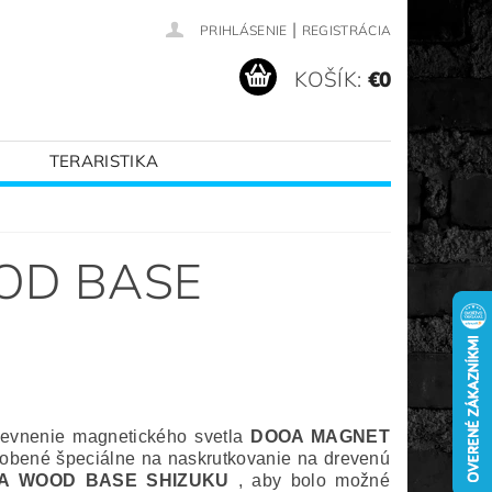
|
PRIHLÁSENIE
REGISTRÁCIA
KOŠÍK:
€0
TERARISTIKA
VANÉ ZNAČKY
OD BASE
vnenie magnetického svetla
DOOA MAGNET
robené špeciálne na naskrutkovanie na drevenú
A WOOD BASE SHIZUKU
, aby bolo možné