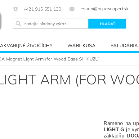
eshop@aquascaperi.sk
+421 915 651 130
AKVARIJNÉ ŽIVOČÍCHY
WABI-KUSA
PALUDÁRIA
KVÁRIOVÝM SVETOM – ZÁKLADY AKVARISTIKY
PREDÁ
A Magnet Light Arm (for Wood Base SHIKUZU)
LIGHT ARM (FOR WO
Rameno na upe
LIGHT G
je vy
základňu
DOO