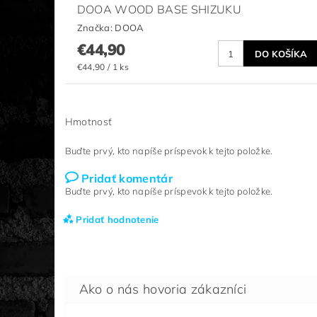
DOOA WOOD BASE SHIZUKU
Značka:
DOOA
€44,90
€44,90 / 1 ks
Hmotnosť
Buďte prvý, kto napíše príspevok k tejto položke.
Pridať komentár
Buďte prvý, kto napíše príspevok k tejto položke.
Pridať hodnotenie