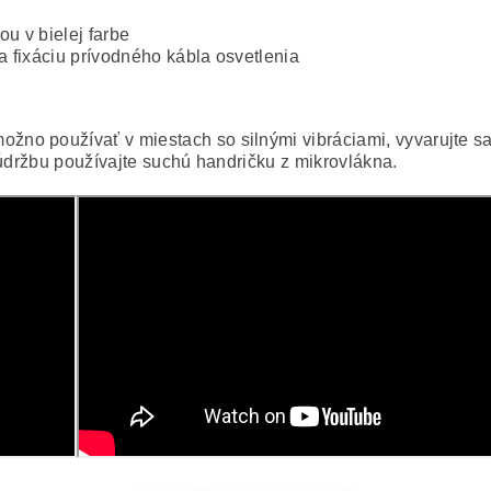
ou v bielej farbe
a fixáciu prívodného kábla osvetlenia
o používať v miestach so silnými vibráciami, vyvarujte sa 
 údržbu používajte suchú handričku z mikrovlákna.