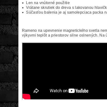
Len na vnútorné použitie
Vrátane skrutiek do dreva s lakovanou hlavičk
Súčasťou balenia je aj samolepciaca packa n
Rameno na upevnenie magnetického svetla nemožn
výkyvmi teplôt a priestorov silne oslnených. Na