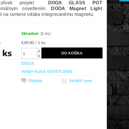
kýkoľvek projekt
DOOA GLASS POT
imálnym osvetlením.
DOOA Magnet Light
dí na ramene vďaka integrovanému magnetu.
Skladom
(1 ks)
a
€49,90 / 1 ks
/ ks
DOOA
WABI-KUSA OSVETLENIE
Otázka
Strážiť cenu