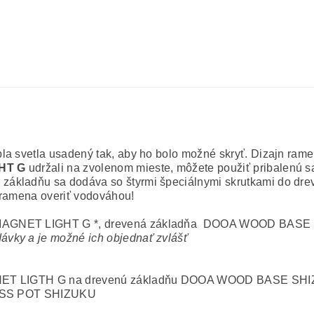
la svetla usadený tak, aby ho bolo možné skryť. Dizajn ram
HT G
udržali na zvolenom mieste, môžete použiť pribalenú 
ákladňu sa dodáva so štyrmi špeciálnymi skrutkami do drev
 ramena overiť vodováhou!
AGNET LIGHT G
*, drevená základňa
DOOA WOOD BASE 
ávky a je možné ich objednať zvlášť
ET LIGTH G
na drevenú základňu
DOOA WOOD BASE SHI
SS POT SHIZUKU