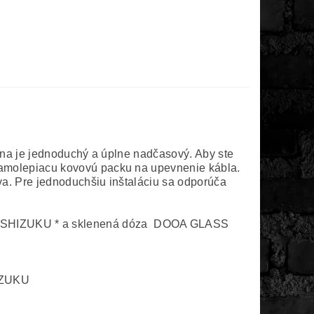
ena je jednoduchý a úplne nadčasový. Aby ste
samolepiacu kovovú packu na upevnenie kábla.
a. Pre jednoduchšiu inštaláciu sa odporúča
SHIZUKU
* a sklenená dóza
D
OOA GLASS
ZUKU