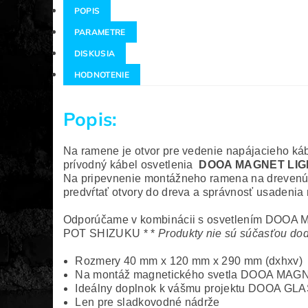
POPIS
PARAMETRE
DISKUSIA
HODNOTENIE
Popis:
Na ramene je otvor pre vedenie napájacieho káb
prívodný kábel osvetlenia
DOOA MAGNET LIG
Na pripevnenie montážneho ramena na drevenú z
predvŕtať otvory do dreva a správnosť usadenia
Odporúčame v kombinácii s osvetlením
DOOA M
POT
SHIZUKU
* *
Produkty nie sú súčasťou dod
Rozmery 40 mm x 120 mm x 290 mm (dxhxv)
Na montáž magnetického svetla
DOOA MAGN
Ideálny doplnok k vášmu projektu
DOOA GLA
Len pre sladkovodné nádrže