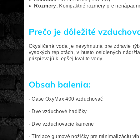
Rozmery:
Kompaktné rozmery pre nenápadn
Prečo je dôležité vzduchov
Okysličená voda je nevyhnutná pre zdravie rýb
vysokých teplotách, v husto osídlených nádrž
prispievajú k lepšej kvalite vody.
Obsah balenia:
- Oase OxyMax 400 vzduchovač
- Dve vzduchové hadičky
- Dve vzduchovacie kamene
- Tlmiace gumové nožičky pre minimalizáciu vibr