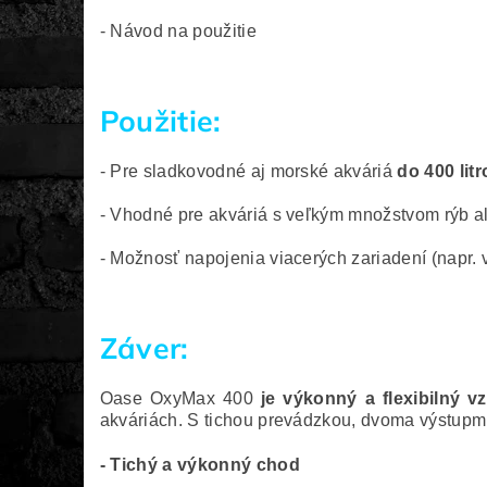
- Návod na použitie
Použitie:
- Pre sladkovodné aj morské akváriá
do 400 litr
- Vhodné pre akváriá s veľkým množstvom rýb a
- Možnosť napojenia viacerých zariadení (napr. v
Záver:
Oase OxyMax 400
je výkonný a flexibilný 
akváriách. S tichou prevádzkou, dvoma výstupmi
- Tichý a výkonný chod