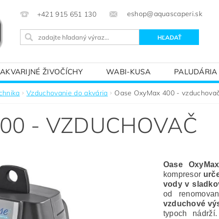
eshop@aquascaperi.sk
+421 915 651 130
AKVARIJNÉ ŽIVOČÍCHY
WABI-KUSA
PALUDÁRIA
KVÁRIOVÝM SVETOM – ZÁKLADY AKVARISTIKY
PREDÁ
chnika
Vzduchovanie do akvária
Oase OxyMax 400 - vzduchova
00 - VZDUCHOVAČ
Oase OxyMax
kompresor
urč
vody v sladko
od renomova
vzduchové vý
typoch nádrží