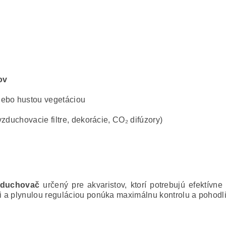
ov
lebo hustou vegetáciou
zduchovacie filtre, dekorácie, CO₂ difúzory)
vzduchovač
určený pre akvaristov, ktorí potrebujú efektívn
 a plynulou reguláciou ponúka maximálnu kontrolu a pohodlie