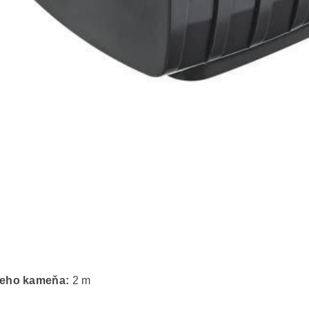
ieho kame
ň
a:
2 m