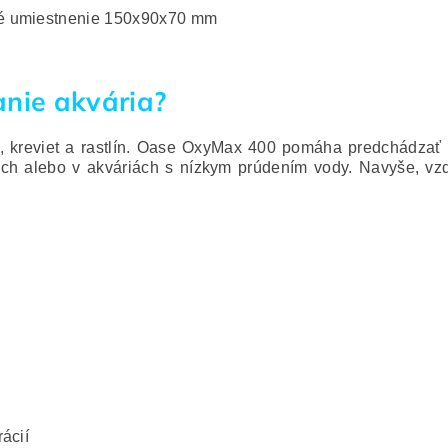
é umiestnenie 150x90x70 mm
anie akvária?
, kreviet a rastlín. Oase OxyMax 400 pomáha predchádzať n
iach alebo v akváriách s nízkym prúdením vody. Navyše, v
ácií