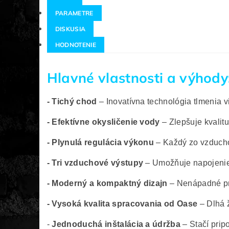
PARAMETRE
DISKUSIA
HODNOTENIE
Hlavné vlastnosti a výhody
- Tichý chod
– Inovatívna technológia tlmenia 
- Efektívne okysličenie vody
– Zlepšuje kvalitu 
- Plynulá regulácia výkonu
– Každý zo vzducho
- Tri vzduchové výstupy
– Umožňuje napojenie v
- Moderný a kompaktný dizajn
– Nenápadné pr
- Vysoká kvalita spracovania od Oase
– Dlhá ž
-
Jednoduchá inštalácia a údržba
– Stačí prip