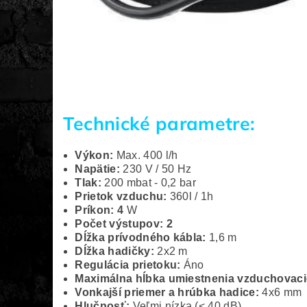
Technické parametre:
Výkon:
Max. 400 l/h
Napätie:
230 V / 50 Hz
Tlak:
200 mbat - 0,2 bar
Prietok vzduchu:
360l / 1h
Príkon: 4
W
Po
č
et výstupov: 2
D
ĺž
ka prívodného kábla:
1,6 m
Dĺžka hadičky:
2x2 m
Regulácia prietoku:
Áno
Maximálna h
ĺ
bka umiestnenia vzduchovac
Vonkajší priemer a hrúbka hadice:
4x6 mm
Hlu
č
nos
ť
:
Veľmi nízka (< 40 dB)