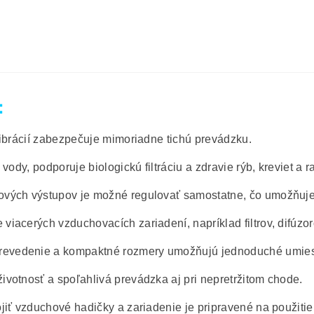
:
vibrácií zabezpečuje mimoriadne tichú prevádzku.
vody, podporuje biologickú filtráciu a zdravie rýb, kreviet a ra
vých výstupov je možné regulovať samostatne, čo umožňuje m
iacerých vzduchovacích zariadení, napríklad filtrov, difúzoro
evedenie a kompaktné rozmery umožňujú jednoduché umies
ivotnosť a spoľahlivá prevádzka aj pri nepretržitom chode.
ojiť vzduchové hadičky a zariadenie je pripravené na použitie