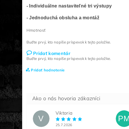
- Individuálne nastaviteľné tri výstupy
- Jednoduchá obsluha a montáž
Hmotnosť
Buďte prvý, kto napíše príspevok k tejto položke.
Pridať komentár
Buďte prvý, kto napíše príspevok k tejto položke.
Pridať hodnotenie
Viktoria
V
P
25.7.2026