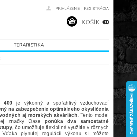
|
PRIHLÁSENIE
REGISTRÁCIA
KOŠÍK:
€0
TERARISTIKA
VANÉ ZNAČKY
č
 400
je výkonný a spoľahlivý vzduchovací
ený na zabezpečenie optimálneho okysličenia
vodných aj morských akváriách.
Tento model
nej značky Oase
ponúka dva samostatné
stupy
, čo umožňuje flexibilné využitie v rôznych
. Vďaka plynulej regulácii výkonu si môžete