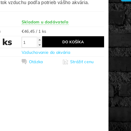
etok vzduchu podľa potrieb vášho akvária.
Skladom u dodávateľa
a
€46,45 / 1 ks
/ ks
Vzduchovanie do akvária
Otázka
Strážiť cenu