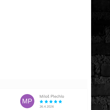
Miloš Plechlo
MP
26.4.2026