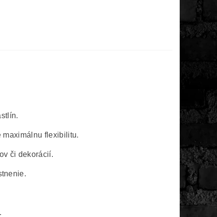
stlín.
aximálnu flexibilitu.
v či dekorácií.
tnenie.
.