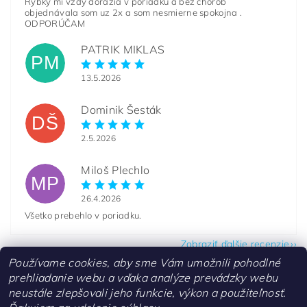
Rybky mi vždy dorazia v poriadku a bez chorôb
objednávala som uz 2x a som nesmierne spokojna .
ODPORÚČAM
PATRIK MIKLAS
PM
13.5.2026
Dominik Šesták
DŠ
2.5.2026
Miloš Plechlo
MP
26.4.2026
Všetko prebehlo v poriadku.
Zobraziť ďalšie recenzie
Používame cookies, aby sme Vám umožnili pohodlné
prehliadanie webu a vďaka analýze prevádzky webu
neustále zlepšovali jeho funkcie, výkon a použiteľnosť.