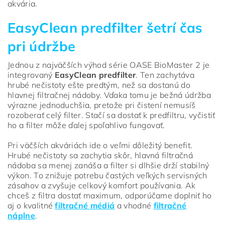
akvária.
EasyClean predfilter šetrí čas
pri údržbe
Jednou z najväčších výhod série OASE BioMaster 2 je
integrovaný
EasyClean predfilter
. Ten zachytáva
hrubé nečistoty ešte predtým, než sa dostanú do
hlavnej filtračnej nádoby. Vďaka tomu je bežná údržba
výrazne jednoduchšia, pretože pri čistení nemusíš
rozoberať celý filter. Stačí sa dostať k predfiltru, vyčistiť
ho a filter môže ďalej spoľahlivo fungovať.
Pri väčších akváriách ide o veľmi dôležitý benefit.
Hrubé nečistoty sa zachytia skôr, hlavná filtračná
nádoba sa menej zanáša a filter si dlhšie drží stabilný
výkon. To znižuje potrebu častých veľkých servisných
zásahov a zvyšuje celkový komfort používania. Ak
chceš z filtra dostať maximum, odporúčame doplniť ho
aj o kvalitné
filtračné médiá
a vhodné
filtračné
náplne
.