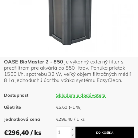
OASE BioMaster 2 - 850
je výkonný externý filter s
predfiltrom pre akváriá do 850 litrov. Ponúka prietok
1500 l/h, spotrebu 32 W, veľký objem filtračných médií
8 l a jednoduchú údržbu vďaka systému EasyClean.
Dostupnosť
Skladom u dodávateľa
Ušetríte
€5,60
(–1 %)
Jednotková cena
€296,40 / 1 ks
€296,40
/ ks