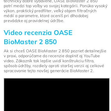
technicky dobre vybavené, OASE BioMaster 2 850
patrí medzi top voľby vo svojej kategórii. Ponúka vysoký
výkon, praktický predfilter, veľký objem filtračných
médií a parametre, ktoré oceníš pri dlhodobej
prevádzke aj pravidelnej údržbe.
Video recenzia OASE
BioMaster 2 850
Ak si chceš OASE BioMaster 2 850 pozrieť detailnejšie
v praxi, odporúčame do recenzie doplniť aj YouTube
video. Zákazník tak lepšie uvidí konštrukciu filtra,
spôsob údržby, rozdiely oproti staršej verzii aj celkové
spracovanie tejto novšej generácie BioMaster 2.