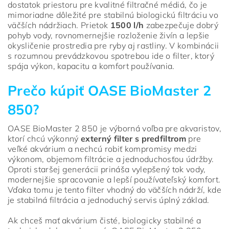
dostatok priestoru pre kvalitné filtračné médiá, čo je
mimoriadne dôležité pre stabilnú biologickú filtráciu vo
väčších nádržiach. Prietok
1500 l/h
zabezpečuje dobrý
pohyb vody, rovnomernejšie rozloženie živín a lepšie
okysličenie prostredia pre ryby aj rastliny. V kombinácii
s rozumnou prevádzkovou spotrebou ide o filter, ktorý
spája výkon, kapacitu a komfort používania.
Prečo kúpiť OASE BioMaster 2
850?
OASE BioMaster 2 850 je výborná voľba pre akvaristov,
ktorí chcú výkonný
externý filter s predfiltrom
pre
veľké akvárium a nechcú robiť kompromisy medzi
výkonom, objemom filtrácie a jednoduchosťou údržby.
Oproti staršej generácii prináša vylepšený tok vody,
modernejšie spracovanie a lepší používateľský komfort.
Vďaka tomu je tento filter vhodný do väčších nádrží, kde
je stabilná filtrácia a jednoduchý servis úplný základ.
Ak chceš mať akvárium čisté, biologicky stabilné a