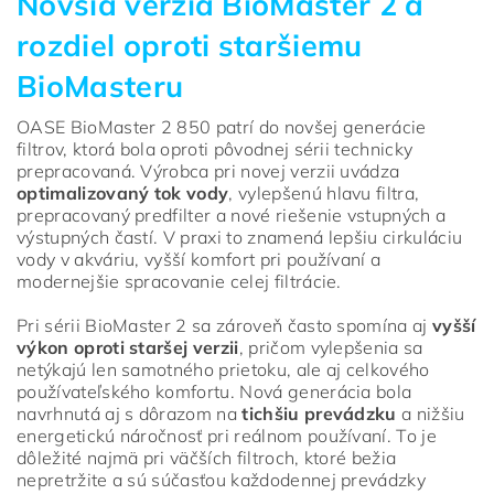
Novšia verzia BioMaster 2 a
rozdiel oproti staršiemu
BioMasteru
OASE BioMaster 2 850 patrí do novšej generácie
filtrov, ktorá bola oproti pôvodnej sérii technicky
prepracovaná. Výrobca pri novej verzii uvádza
optimalizovaný tok vody
, vylepšenú hlavu filtra,
prepracovaný predfilter a nové riešenie vstupných a
výstupných častí. V praxi to znamená lepšiu cirkuláciu
vody v akváriu, vyšší komfort pri používaní a
modernejšie spracovanie celej filtrácie.
Pri sérii BioMaster 2 sa zároveň často spomína aj
vyšší
výkon oproti staršej verzii
, pričom vylepšenia sa
netýkajú len samotného prietoku, ale aj celkového
používateľského komfortu. Nová generácia bola
navrhnutá aj s dôrazom na
tichšiu prevádzku
a nižšiu
energetickú náročnosť pri reálnom používaní. To je
dôležité najmä pri väčších filtroch, ktoré bežia
nepretržite a sú súčasťou každodennej prevádzky