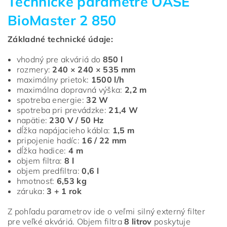
Technické parametre OASE
BioMaster 2 850
Základné technické údaje:
vhodný pre akváriá do
850 l
rozmery:
240 × 240 × 535 mm
maximálny prietok:
1500 l/h
maximálna dopravná výška:
2,2 m
spotreba energie:
32 W
spotreba pri prevádzke:
21,4 W
napätie:
230 V / 50 Hz
dĺžka napájacieho kábla:
1,5 m
pripojenie hadíc:
16 / 22 mm
dĺžka hadice:
4 m
objem filtra:
8 l
objem predfiltra:
0,6 l
hmotnosť:
6,53 kg
záruka:
3 + 1 rok
Z pohľadu parametrov ide o veľmi silný externý filter
pre veľké akváriá. Objem filtra
8 litrov
poskytuje