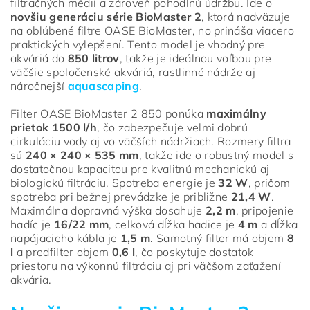
filtračných médií a zároveň pohodlnú údržbu. Ide o
novšiu generáciu série BioMaster 2
, ktorá nadväzuje
na obľúbené filtre OASE BioMaster, no prináša viacero
praktických vylepšení. Tento model je vhodný pre
akváriá do
850 litrov
, takže je ideálnou voľbou pre
väčšie spoločenské akváriá, rastlinné nádrže aj
náročnejší
aquascaping
.
Filter OASE BioMaster 2 850 ponúka
maximálny
prietok 1500 l/h
, čo zabezpečuje veľmi dobrú
cirkuláciu vody aj vo väčších nádržiach. Rozmery filtra
sú
240 × 240 × 535 mm
, takže ide o robustný model s
dostatočnou kapacitou pre kvalitnú mechanickú aj
biologickú filtráciu. Spotreba energie je
32 W
, pričom
spotreba pri bežnej prevádzke je približne
21,4 W
.
Maximálna dopravná výška dosahuje
2,2 m
, pripojenie
hadíc je
16/22 mm
, celková dĺžka hadice je
4 m
a dĺžka
napájacieho kábla je
1,5 m
. Samotný filter má objem
8
l
a predfilter objem
0,6 l
, čo poskytuje dostatok
priestoru na výkonnú filtráciu aj pri väčšom zaťažení
akvária.