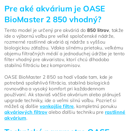
Pre aké akvárium je OASE
BioMaster 2 850 vhodný?
Tento model je určený pre akváriá do
850 litrov
, takže
ide o výbornú voľbu pre veľké spoločenské nádrže,
rozmerné rastlinné akváriá aj nádrže s vyššou
biologickou záťažou. Vďaka silnému prietoku, veľkému
objemu filtračných médií a jednoduchej údržbe je tento
filter vhodný pre akvaristov, ktorí chcú dlhodobo
stabilnú filtráciu bez kompromisov.
OASE BioMaster 2 850 sa hodí všade tam, kde je
potrebná spoľahlivá filtrácia, stabilná biologická
rovnováha a vysoký komfort pri každodennom
používaní. Ak staviaš väčšie akvárium alebo plánuješ
upgrade techniky, ide o veľmi silnú voľbu. Pozrieť si
môžeš aj ďalšie
vonkajšie filtre
, kompletnú ponuku
akváriových filtrov
alebo ďalšiu techniku pre
rastlinné
akvárium
.