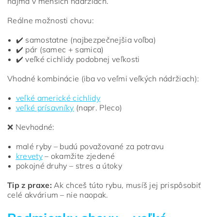
najmä v menších nádržiach.
Reálne možnosti chovu:
✔️ samostatne (najbezpečnejšia voľba)
✔️ pár (samec + samica)
✔️ veľké cichlidy podobnej veľkosti
Vhodné kombinácie (iba vo veľmi veľkých nádržiach):
veľké americké cichlidy
veľké prísavníky
(napr. Pleco)
❌ Nevhodné:
malé ryby – budú považované za potravu
krevety
– okamžite zjedené
pokojné druhy – stres a útoky
Tip z praxe:
Ak chceš túto rybu, musíš jej prispôsobiť
celé akvárium – nie naopak.