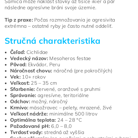
Samica môže naklásť stovky až tisíce ikier a pár
následne agresívne bráni svoje územie.
Tip z praxe:
Počas rozmnožovania je agresivita
extrémna – ostatné ryby je často nutné oddeliť.
Stručná charakteristika
Čeľaď:
Cichlidae
Vedecký názov:
Mesoheros festae
Pôvod:
Ekvádor, Peru
Náročnosť chovu:
náročná (pre pokročilých)
Vek:
10+ rokov
Veľkosť:
25 – 35 cm
Sfarbenie:
červené, oranžové s pruhmi
Správanie:
agresívne, teritoriálne
Odchov:
možný, náročný
Krmivo:
mäsožravec – pelety, mrazené, živé
Veľkosť nádrže:
minimálne 500 litrov
Optimálna teplota:
24 – 28 °C
Požadované pH:
6,0 – 8,0
Tvrdosť vody:
stredná až vyššia