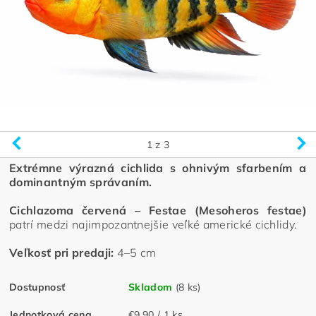
1
z 3
Extrémne výrazná cichlida s ohnivým sfarbením a
dominantným správaním.
Cichlazoma červená – Festae (Mesoheros festae)
patrí medzi najimpozantnejšie veľké americké cichlidy.
Veľkosť pri predaji:
4–5 cm
Dostupnosť
Skladom
(8 ks)
Jednotková cena
€9,90 / 1 ks