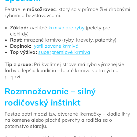
Festae je
mäsožravec
, ktorý sa v prírode živí drobnými
rybami a bezstavovcami.
Základ:
kvalitné
krmivá pre ryby
(pelety pre
cichlidy)
Rast:
mrazené krmivo (ryby, krevety, patentky)
Doplnok:
lyofilizované krmivá
Top výživa:
superprémiové krmivá
Tip z praxe:
Pri kvalitnej strave má ryba výraznejšie
farby a lepšiu kondíciu – lacné krmivo sa tu rýchlo
prejaví.
Rozmnožovanie – silný
rodičovský inštinkt
Festae patrí medzi tzv. otvorené ikernačky – kladie ikry
na kamene alebo ploché povrchy a rodičia sa o
potomstvo starajú.