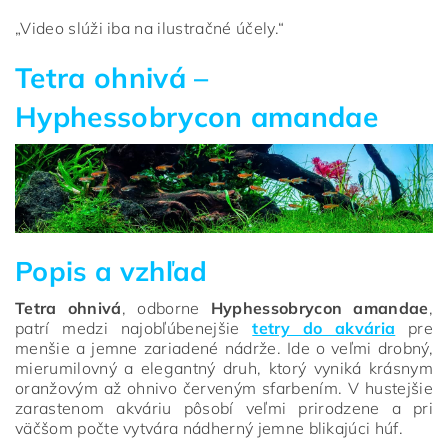
„Video slúži iba na ilustračné účely.“
Tetra ohnivá –
Hyphessobrycon amandae
Popis a vzhľad
Tetra ohnivá
, odborne
Hyphessobrycon amandae
,
patrí medzi najobľúbenejšie
tetry do akvária
pre
menšie a jemne zariadené nádrže. Ide o veľmi drobný,
mierumilovný a elegantný druh, ktorý vyniká krásnym
oranžovým až ohnivo červeným sfarbením. V hustejšie
zarastenom akváriu pôsobí veľmi prirodzene a pri
väčšom počte vytvára nádherný jemne blikajúci húf.