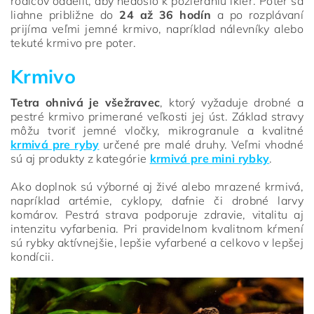
rodičov oddeliť, aby nedošlo k požieraniu ikier. Poter sa
liahne približne do
24 až 36 hodín
a po rozplávaní
prijíma veľmi jemné krmivo, napríklad nálevníky alebo
tekuté krmivo pre poter.
Krmivo
Tetra ohnivá je všežravec
, ktorý vyžaduje drobné a
pestré krmivo primerané veľkosti jej úst. Základ stravy
môžu tvoriť jemné vločky, mikrogranule a kvalitné
krmivá pre ryby
určené pre malé druhy. Veľmi vhodné
sú aj produkty z kategórie
krmivá pre mini rybky
.
Ako doplnok sú výborné aj živé alebo mrazené krmivá,
napríklad artémie, cyklopy, dafnie či drobné larvy
komárov. Pestrá strava podporuje zdravie, vitalitu aj
intenzitu vyfarbenia. Pri pravidelnom kvalitnom kŕmení
sú rybky aktívnejšie, lepšie vyfarbené a celkovo v lepšej
kondícii.