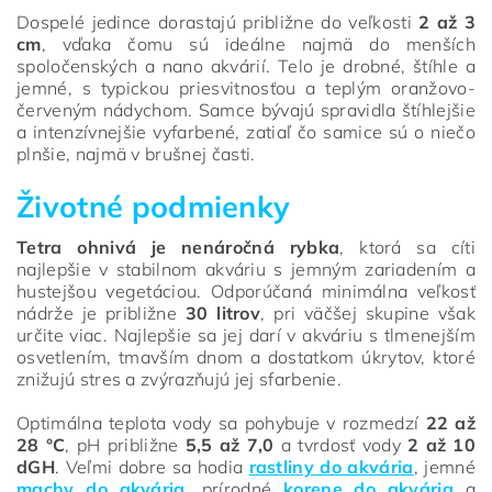
Dospelé jedince dorastajú približne do veľkosti
2 až 3
cm
, vďaka čomu sú ideálne najmä do menších
spoločenských a nano akvárií. Telo je drobné, štíhle a
jemné, s typickou priesvitnosťou a teplým oranžovo-
červeným nádychom. Samce bývajú spravidla štíhlejšie
a intenzívnejšie vyfarbené, zatiaľ čo samice sú o niečo
plnšie, najmä v brušnej časti.
Životné podmienky
Tetra ohnivá je nenáročná rybka
, ktorá sa cíti
najlepšie v stabilnom akváriu s jemným zariadením a
hustejšou vegetáciou. Odporúčaná minimálna veľkosť
nádrže je približne
30 litrov
, pri väčšej skupine však
určite viac. Najlepšie sa jej darí v akváriu s tlmenejším
osvetlením, tmavším dnom a dostatkom úkrytov, ktoré
znižujú stres a zvýrazňujú jej sfarbenie.
Optimálna teplota vody sa pohybuje v rozmedzí
22 až
28 °C
, pH približne
5,5 až 7,0
a tvrdosť vody
2 až 10
dGH
. Veľmi dobre sa hodia
rastliny do akvária
, jemné
machy do akvária
, prírodné
korene do akvária
a