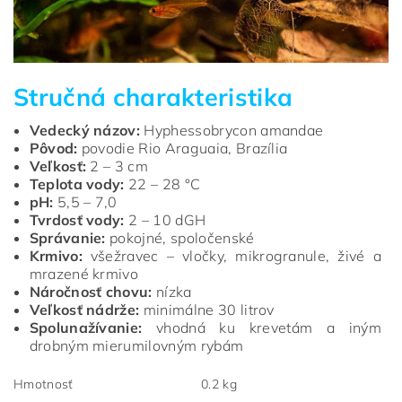
Stručná charakteristika
Vedecký názov:
Hyphessobrycon amandae
Pôvod:
povodie Rio Araguaia, Brazília
Veľkosť:
2 – 3 cm
Teplota vody:
22 – 28 °C
pH:
5,5 – 7,0
Tvrdosť vody:
2 – 10 dGH
Správanie:
pokojné, spoločenské
Krmivo:
všežravec – vločky, mikrogranule, živé a
mrazené krmivo
Náročnosť chovu:
nízka
Veľkosť nádrže:
minimálne 30 litrov
Spolunažívanie:
vhodná ku krevetám a iným
drobným mierumilovným rybám
Hmotnosť
0.2 kg