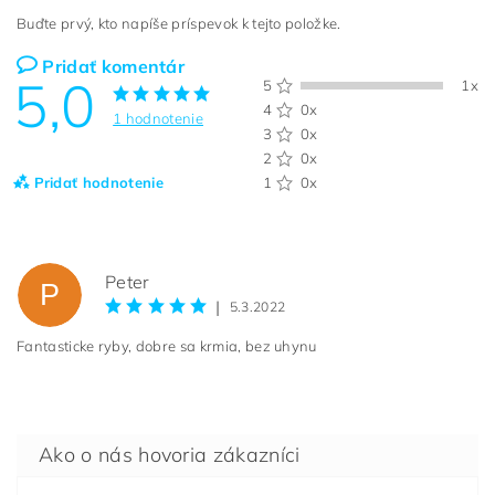
Buďte prvý, kto napíše príspevok k tejto položke.
Pridať komentár
5,0
5
1x
4
0x
1 hodnotenie
3
0x
2
0x
Pridať hodnotenie
1
0x
Peter
P
|
5.3.2022
Fantasticke ryby, dobre sa krmia, bez uhynu