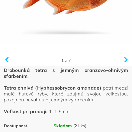
1
z 7
Drobounká tetra s jemným oranžovo-ohnivým
sfarbením.
Tetra ohnivá (Hyphessobrycon amandae)
patrí medzi
malé húfové ryby, ktoré zaujmú svojou veľkosťou,
pokojnou povahou a jemným vyfarbením.
Veľkosť pri predaji:
1–1,5 cm
Dostupnosť
Skladom
(21 ks)