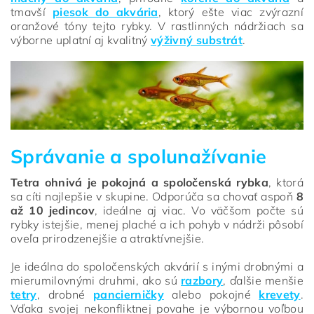
tmavší
piesok do akvária
, ktorý ešte viac zvýrazní
oranžové tóny tejto rybky. V rastlinných nádržiach sa
výborne uplatní aj kvalitný
výživný substrát
.
Správanie a spolunažívanie
Tetra ohnivá je pokojná a spoločenská rybka
, ktorá
sa cíti najlepšie v skupine. Odporúča sa chovať aspoň
8
až 10 jedincov
, ideálne aj viac. Vo väčšom počte sú
rybky istejšie, menej plaché a ich pohyb v nádrži pôsobí
oveľa prirodzenejšie a atraktívnejšie.
Je ideálna do spoločenských akvárií s inými drobnými a
mierumilovnými druhmi, ako sú
razbory
, ďalšie menšie
tetry
, drobné
pancierničky
alebo pokojné
krevety
.
Vďaka svojej nekonfliktnej povahe je výbornou voľbou