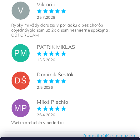
Viktoria
V
25.7.2026
Rybky mi vždy dorazia v poriadku a bez chorôb
objednávala som uz 2x a som nesmierne spokojna .
ODPORÚČAM
PATRIK MIKLAS
PM
13.5.2026
Dominik Šesták
DŠ
2.5.2026
Miloš Plechlo
MP
26.4.2026
Všetko prebehlo v poriadku.
Zobraziť ďalšie recenzie