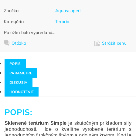
Značka
Aquascaperi
Kategória
Terária
Položka bola vypredaná...
Otázka
Strážiť cenu
POPIS
PARAMETRE
DISKUSIA
HODNOTENIE
POPIS:
Sklenené terárium Simple
je skutočným príkladom sily
jednoduchosti. Ide o kvalitne vyrobené terárium s
jednoduchým funkčným štýlom a odolným krytom. Kryt je