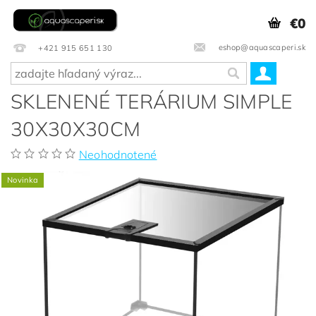
€0
eshop@aquascaperi.sk
+421 915 651 130
SKLENENÉ TERÁRIUM SIMPLE
30X30X30CM
Neohodnotené
Novinka