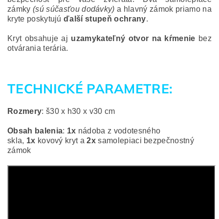
zámky
(sú súčasťou dodávky)
a hlavný zámok priamo na
kryte
poskytujú
ď
alší stupe
ň
ochrany
.
Kryt obsahuje aj
uzamykate
ľ
ný otvor na k
ŕ
menie
bez
otvárania terária.
TECHNICKÉ PARAMETRE:
Rozmery
: š30 x h30 x v30 cm
Obsah balenia
:
1x
nádoba z vodotesného
skla,
1x
kovový kryt a
2x
samolepiaci bezpečnostný
zámok