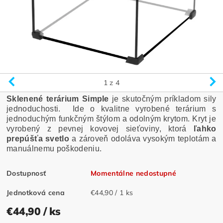
1
z 4
Sklenené terárium Simple
je skutočným príkladom sily
jednoduchosti. Ide o kvalitne vyrobené terárium s
jednoduchým funkčným štýlom a odolným krytom. Kryt je
vyrobený z pevnej kovovej sieťoviny, ktorá
ľ
ahko
prepúš
ť
a svetlo
a zároveň odoláva vysokým teplotám a
manuálnemu poškodeniu.
Dostupnosť
Momentálne nedostupné
Jednotková cena
€44,90 / 1 ks
€44,90
/ ks