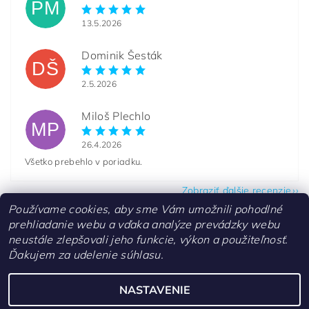
PM
13.5.2026
Dominik Šesták
DŠ
2.5.2026
Miloš Plechlo
MP
26.4.2026
Všetko prebehlo v poriadku.
Zobraziť ďalšie recenzie
Používame cookies, aby sme Vám umožnili pohodlné
prehliadanie webu a vďaka analýze prevádzky webu
neustále zlepšovali jeho funkcie, výkon a použiteľnosť.
Ďakujem za udelenie súhlasu.
Kontakty
NASTAVENIE
Upraviť nastavenie cookies
2026 ©
aquascaperi.sk
, všetky práva vyhradené