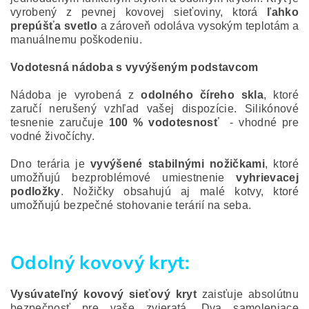
vyrobený z pevnej kovovej sieťoviny, ktorá
ľ
ahko
prepúš
ť
a svetlo
a zároveň odoláva vysokým teplotám a
manuálnemu poškodeniu.
Vodotesná nádoba s vyvýšeným podstavcom
Nádoba je vyrobená z
odolného
č
íreho skla
, ktoré
zaručí nerušený vzhľad vašej dispozície. Silikónové
tesnenie zaručuje
100 % vodotesnos
ť
- vhodné pre
vodné živočíchy.
Dno terária je
vyvýšené stabilnými no
ž
i
č
kami
, ktoré
umožňujú bezproblémové umiestnenie
vyhrievacej
podlo
ž
ky
. Nožičky obsahujú aj malé kotvy, ktoré
umožňujú bezpečné stohovanie terárií na seba.
Odolný kovový kryt:
Vysúvate
ľ
ný kovový sie
ť
ový kryt
zaisťuje absolútnu
bezpečnosť pre vaše zvieratá. Dva samolepiace