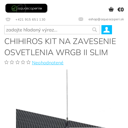
€0
eshop@aquascaperi.sk
+421 915 651 130
CHIHIROS KIT NA ZAVESENIE
OSVETLENIA WRGB II SLIM
Neohodnotené