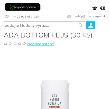
€0
eshop@aquascaperi.sk
+421 915 651 130
ADA BOTTOM PLUS (30 KS)
Neohodnotené