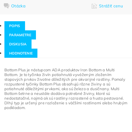
Otázka
Strážiť cenu
POPIS
PARAMETRE
DISKUSIA
HODNOTENIE
Bottom Plus je nástupcom ADA produktov Iron Bottom a Multi
Bottom. Je to tyčinka živín potiahnutá vyváženým zložením
stopových prvkov životne dôležitých pre akvarijné rastliny. Pomaly
rozpustené tyčinky Bottom Plus obsahujú rôzne živiny a sú
potiahnuté dôležitými prvkami, ako sú železo a dusičnany. Multi
Bottom šetrne a neustále dodáva potrebné živiny, ktoré sú
nedostatočné, najmä ak sú rastliny rozrastené a husto pestované.
Dlhý typ je určený pre rozloženie s väčšími rastlinami alebo hrubým
podkladom.