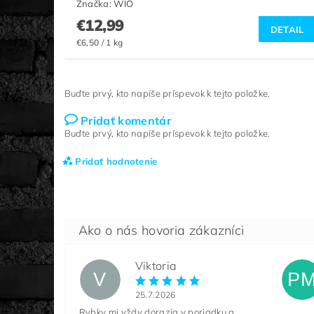
Značka:
WIO
€12,99
DETAIL
€6,50 / 1 kg
Buďte prvý, kto napíše príspevok k tejto položke.
Pridať komentár
Buďte prvý, kto napíše príspevok k tejto položke.
Pridať hodnotenie
Viktoria
V
P
25.7.2026
Rybky mi vždy dorazia v poriadku a