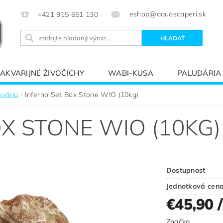
eshop@aquascaperi.sk
+421 915 651 130
AKVARIJNÉ ŽIVOČÍCHY
WABI-KUSA
PALUDÁRIA
KVÁRIOVÝM SVETOM – ZÁKLADY AKVARISTIKY
PREDÁ
kvária
Inferno Set Box Stone WIO (10kg)
X STONE WIO (10KG)
Dostupnosť
Jednotková cen
€45,90
Značka