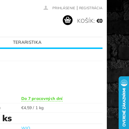
|
PRIHLÁSENIE
REGISTRÁCIA
KOŠÍK:
€0
TERARISTIKA
VANÉ ZNAČKY
Do 7 pracovných dní
a
€4,59 / 1 kg
/ ks
WIO