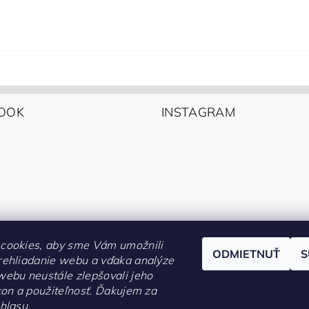
OOK
INSTAGRAM
cookies, aby sme Vám umožnili
ODMIETNUŤ
S
rehliadanie webu a vďaka analýze
webu neustále zlepšovali jeho
kon a použiteľnosť. Ďakujem za
Kontakty
hlasu.