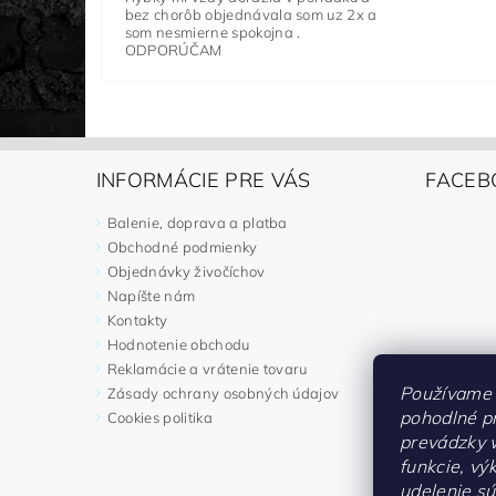
bez chorôb objednávala som uz 2x a
som nesmierne spokojna .
ODPORÚČAM
INFORMÁCIE PRE VÁS
FACEB
Balenie, doprava a platba
Obchodné podmienky
Objednávky živočíchov
Napíšte nám
Kontakty
Hodnotenie obchodu
Reklamácie a vrátenie tovaru
Používame 
Zásady ochrany osobných údajov
pohodlné p
Cookies politika
prevádzky 
funkcie, vý
udelenie sú