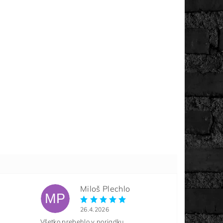
Miloš Plechlo
MP
26.4.2026
Všetko prebehlo v poriadku.