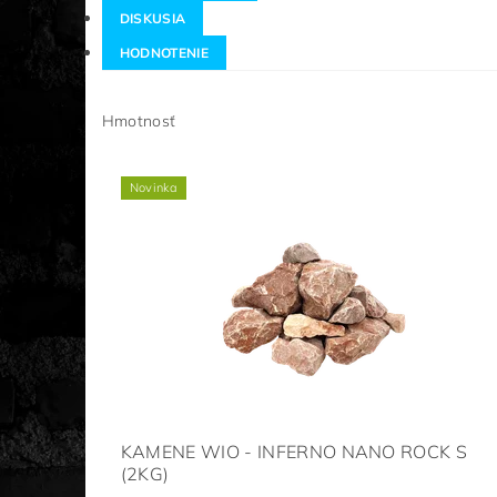
DISKUSIA
HODNOTENIE
Hmotnosť
Novinka
KAMENE WIO - INFERNO NANO ROCK S
(2KG)