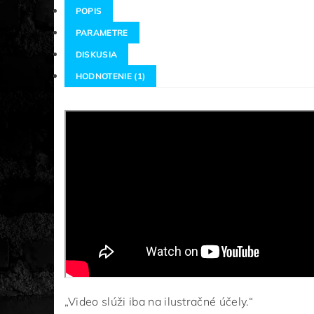
POPIS
PARAMETRE
DISKUSIA
HODNOTENIE (1)
„Video slúži iba na ilustračné účely.“