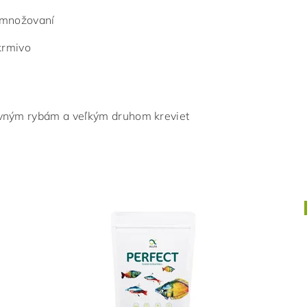
ozmnožovaní
krmivo
vným rybám a veľkým druhom kreviet