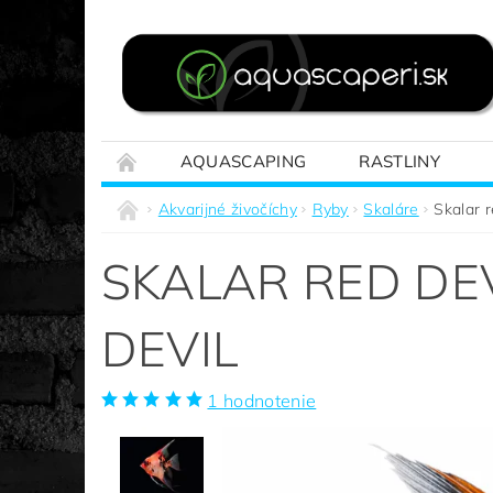
AQUASCAPING
RASTLINY
REALIZÁCIE NA MIERU
SPRIEVODCA A
Akvarijné živočíchy
Ryby
Skaláre
Skalar r
SKALAR RED DE
DEVIL
1 hodnotenie