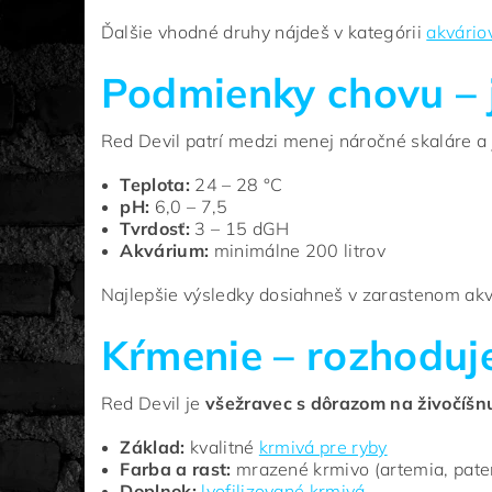
Ďalšie vhodné druhy nájdeš v kategórii
akvário
Podmienky chovu – 
Red Devil patrí medzi menej náročné skaláre a 
Teplota:
24 – 28 °C
pH:
6,0 – 7,5
Tvrdosť:
3 – 15 dGH
Akvárium:
minimálne 200 litrov
Najlepšie výsledky dosiahneš v zarastenom akv
Kŕmenie – rozhoduje
Red Devil je
všežravec s dôrazom na živočíšn
Základ:
kvalitné
krmivá pre ryby
Farba a rast:
mrazené krmivo (artemia, pate
Doplnok:
lyofilizované krmivá