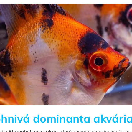
 ohnivá dominanta akvári
ruhu
Pterophyllum scalare
, ktorá zaujme intenzívnym červ