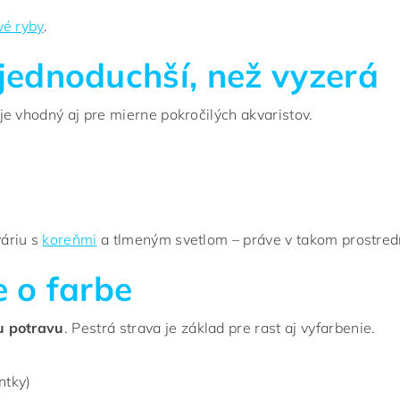
vé ryby
.
jednoduchší, než vyzerá
je vhodný aj pre mierne pokročilých akvaristov.
áriu s
koreňmi
a tlmeným svetlom – práve v takom prostredí 
 o farbe
u potravu
. Pestrá strava je základ pre rast aj vyfarbenie.
ntky)