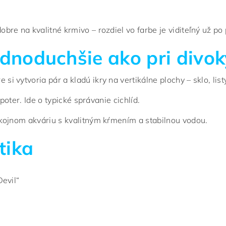
re na kvalitné krmivo – rozdiel vo farbe je viditeľný už po
dnoduchšie ako pri divo
 vytvoria pár a kladú ikry na vertikálne plochy – sklo, lis
poter. Ide o typické správanie cichlíd.
kojnom akváriu s kvalitným kŕmením a stabilnou vodou.
tika
evil“