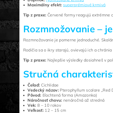
Maximálny efekt:
superprémiové krmivá
Tip z praxe:
Červené formy reagujú extrémne dob
Rozmnožovanie – je
Rozmnožovanie je pomerne jednoduché. Skaláre si
Rodičia sa o ikry starajú, ovievajú ich a chránia 
Tip z praxe:
Najlepšie výsledky dosiahneš v po
Stručná charakteris
Čeľaď:
Cichlidae
Vedecký názov:
Pterophyllum scalare „Red D
Pôvod:
šľachtená forma (Amazonka)
Náročnosť chovu:
nenáročná až stredná
Vek:
8 – 10 rokov
Veľkosť:
12 – 15 cm