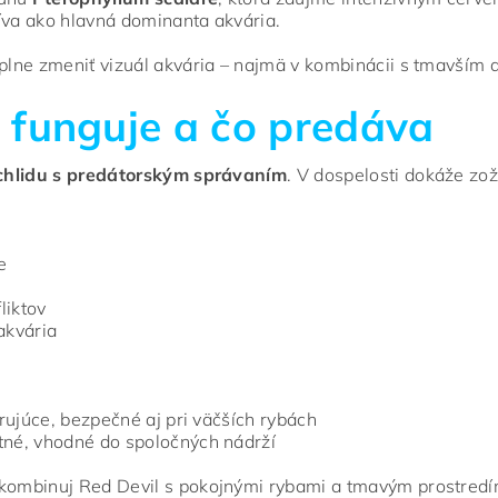
žíva ako hlavná dominanta akvária.
úplne zmeniť vizuál akvária – najmä v kombinácii s tmavším 
 funguje a čo predáva
chlidu s predátorským správaním
. V dospelosti dokáže zo
e
liktov
akvária
trujúce, bezpečné aj pri väčších rybách
tné, vhodné do spoločných nádrží
 kombinuj Red Devil s pokojnými rybami a tmavým prostredím