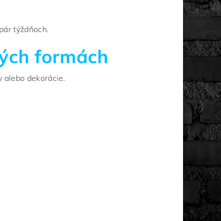
 pár týždňoch.
kých formách
ty alebo dekorácie.