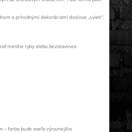
dnom a prírodnými dekoráciami doslova „svieti“.
žrať menšie ryby alebo bezstavovce.
 – farba bude oveľa výraznejšia.