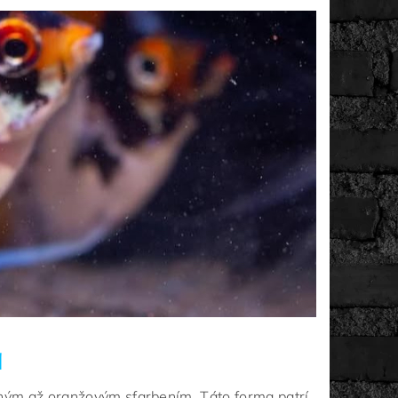
a
eným až oranžovým sfarbením. Táto forma patrí