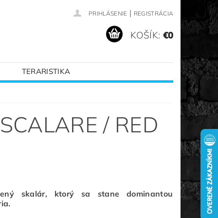
|
PRIHLÁSENIE
REGISTRÁCIA
KOŠÍK:
€0
TERARISTIKA
VANÉ ZNAČKY
SCALARE / RED
vený skalár, ktorý sa stane dominantou
ia.