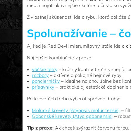
medzi najatraktívnejšie skaláre a často sa vyu
Z vlastnej skúsenosti ide o rybu, ktorá dokáže 
Spolunažívanie – čo
Aj keď je Red Devil mierumilovný, stále ide o
ci
Najlepšie kombinácie z praxe:
väčšie tetry
– krásny kontrast k červenej farb
razbory
– aktívne a pokojné hejnové ryby
pancierničky
– ideálne na dno, úplne bez konf
prísavníky
– praktické aj estetické doplnenie 
Pri krevetách treba vyberať správne druhy:
Molucké krevety (Atyopsis moluccensis)
– fil
Gabonské krevety (Atya gabonensis)
– robus
Tip z praxe:
Ak chceš zvýrazniť červenú farbu,