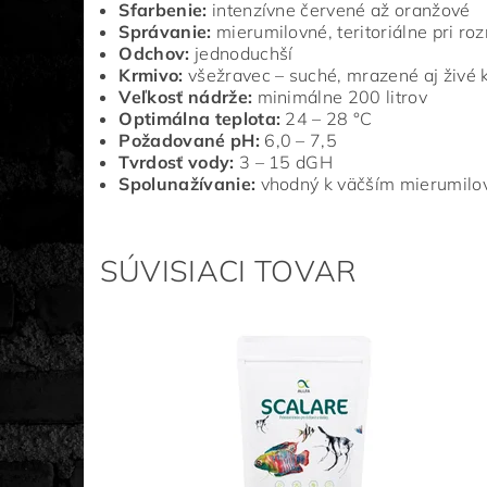
Sfarbenie:
intenzívne červené až oranžové
Správanie:
mierumilovné, teritoriálne pri r
Odchov:
jednoduchší
Krmivo:
všežravec – suché, mrazené aj živé 
Veľkosť nádrže:
minimálne 200 litrov
Optimálna teplota:
24 – 28 °C
Požadované pH:
6,0 – 7,5
Tvrdosť vody:
3 – 15 dGH
Spolunažívanie:
vhodný k väčším mierumilo
SÚVISIACI TOVAR