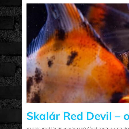
Skalár Red Devil –
Skalár Red Devil je výrazná šľachtená forma d