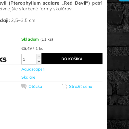
vil (Pterophyllum scalare „Red Devil“)
patrí
zívnejšie sfarbené formy skalárov.
daji:
2,5–3,5 cm
Skladom
(11 ks)
a
€6,49 / 1 ks
ks
Aquascaperi
Skaláre
Otázka
Strážiť cenu