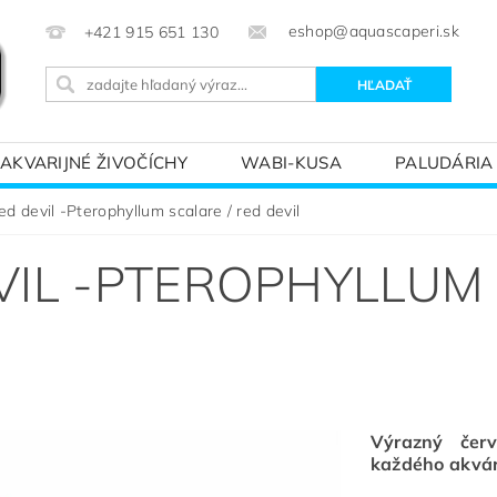
eshop@aquascaperi.sk
+421 915 651 130
AKVARIJNÉ ŽIVOČÍCHY
WABI-KUSA
PALUDÁRIA
KVÁRIOVÝM SVETOM – ZÁKLADY AKVARISTIKY
PREDÁ
ed devil -Pterophyllum scalare / red devil
VIL -PTEROPHYLLUM 
Výrazný čer
každého akvár