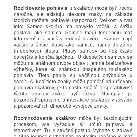
Rozlišovanie pohlavia
u skalárov môže byť trochu
náročné, ale existujú niektoré znaky, na základe
ktorých môžete pohlavie rozpoznať:
Veľkosť a tvar
tela: Samec skalára má obvykle väčšiu a širšiu
postavu ako samica. Samice majú tendenciu mať
telo menšie a väčšiu hrudnú plavúň.
Samce majú
väčšie a širšie plutvy ako samice, najmä dorzálnu
(hrebeňovú) plutvu. Plutvy samcov sú tiež často
ostrejšie a končia špičkou.
U dospelých samcov sa
môžu na análnom otvore objaviť jemné bielizeňové
výbežky, ktoré sú známkou dospelého mužského
pohlavia. Tieto papily sú väčšinou chýbajúce u
samíc. Aj keď tieto znaky môžu pomôcť pri určovaní
pohlavia skalárov, je to často zložité a spoľahlivosť
týchto znakov môže byť rôzna. Najlepšie je
pozorovať správanie a interakcie skalárov v akváriu
a pozorovať ich dlhodobé vývojové znaky.
Rozmnožovanie skalárov
môže byť fascinujúcim
procesom, ale vyžaduje si určitú prípravu a
starostlivosť. Tu je stručný postup:
Vyberte si zdravé
a silné jedince s vhodným pohlavím. Ideálne je mať