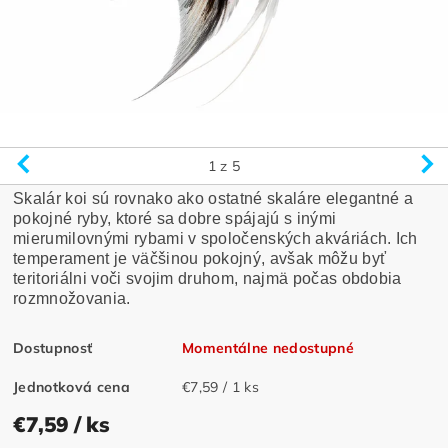
1
z 5
Skalár koi sú rovnako ako ostatné skaláre elegantné a
pokojné ryby, ktoré sa dobre spájajú s inými
mierumilovnými rybami v spoločenských akváriách. Ich
temperament je väčšinou pokojný, avšak môžu byť
teritoriálni voči svojim druhom, najmä počas obdobia
rozmnožovania.
Dostupnosť
Momentálne nedostupné
Jednotková cena
€7,59 / 1 ks
€7,59
/ ks