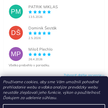
PATRIK MIKLAS
PM
13.5.2026
Dominik Šesták
DŠ
2.5.2026
Miloš Plechlo
MP
26.4.2026
Všetko prebehlo v poriadku.
Zobraziť ďalšie recenzie
Používame cookies, aby sme Vám umožnili pohodlné
prehliadanie webu a vďaka analýze prevádzky webu
neustále zlepšovali jeho funkcie, výkon a použiteľnosť.
Ďakujem za udelenie súhlasu.
Kontakty