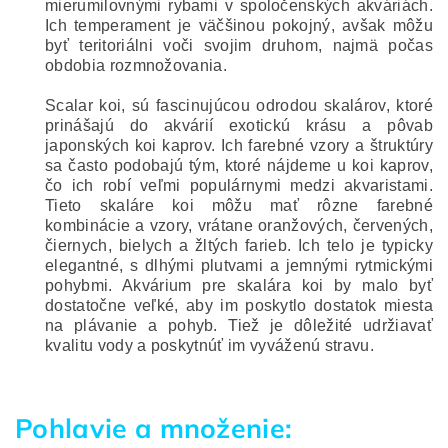
mierumilovnými rybami v spoločenských akváriách.
Ich temperament je väčšinou pokojný, avšak môžu
byť teritoriálni voči svojim druhom, najmä počas
obdobia rozmnožovania.
Scalar koi, sú fascinujúcou odrodou skalárov, ktoré
prinášajú do akvárií exotickú krásu a pôvab
japonských koi kaprov. Ich farebné vzory a štruktúry
sa často podobajú tým, ktoré nájdeme u koi kaprov,
čo ich robí veľmi populárnymi medzi akvaristami.
Tieto skaláre koi môžu mať rôzne farebné
kombinácie a vzory, vrátane oranžových, červených,
čiernych, bielych a žltých farieb. Ich telo je typicky
elegantné, s dlhými plutvami a jemnými rytmickými
pohybmi. Akvárium pre skalára koi by malo byť
dostatočne veľké, aby im poskytlo dostatok miesta
na plávanie a pohyb. Tiež je dôležité udržiavať
kvalitu vody a poskytnúť im vyváženú stravu.
Pohlavie a množenie: