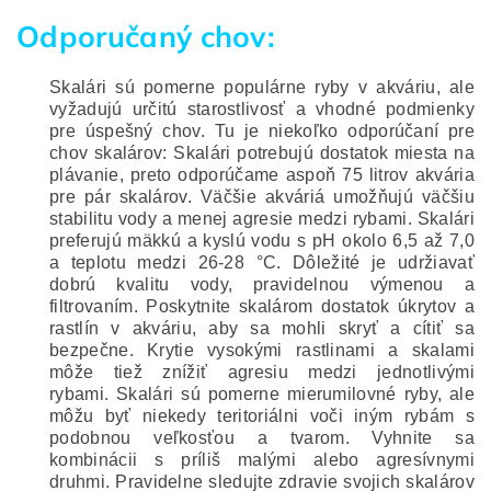
Odporučaný chov:
Skalári sú pomerne populárne ryby v akváriu, ale
vyžadujú určitú starostlivosť a vhodné podmienky
pre úspešný chov. Tu je niekoľko odporúčaní pre
chov skalárov:
Skalári potrebujú dostatok miesta na
plávanie, preto odporúčame aspoň 75 litrov akvária
pre pár skalárov. Väčšie akváriá umožňujú väčšiu
stabilitu vody a menej agresie medzi rybami.
Skalári
preferujú mäkkú a kyslú vodu s pH okolo 6,5 až 7,0
a teplotu medzi 26-28 °C. Dôležité je udržiavať
dobrú kvalitu vody, pravidelnou výmenou a
filtrovaním.
Poskytnite skalárom dostatok úkrytov a
rastlín v akváriu, aby sa mohli skryť a cítiť sa
bezpečne. Krytie vysokými rastlinami a skalami
môže tiež znížiť agresiu medzi jednotlivými
rybami.
Skalári sú pomerne mierumilovné ryby, ale
môžu byť niekedy teritoriálni voči iným rybám s
podobnou veľkosťou a tvarom. Vyhnite sa
kombinácii s príliš malými alebo agresívnymi
druhmi.
Pravidelne sledujte zdravie svojich skalárov