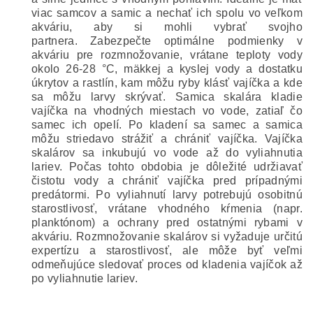
viac samcov a samic a nechať ich spolu vo veľkom
akváriu, aby si mohli vybrať svojho
partnera.
Zabezpečte optimálne podmienky v
akváriu pre rozmnožovanie, vrátane teploty vody
okolo 26-28 °C, mäkkej a kyslej vody a dostatku
úkrytov a rastlín, kam môžu ryby klásť vajíčka a kde
sa môžu larvy skrývať.
Samica skalára kladie
vajíčka na vhodných miestach vo vode, zatiaľ čo
samec ich opelí. Po kladení sa samec a samica
môžu striedavo strážiť a chrániť vajíčka.
Vajíčka
skalárov sa inkubujú vo vode až do vyliahnutia
lariev. Počas tohto obdobia je dôležité udržiavať
čistotu vody a chrániť vajíčka pred prípadnými
predátormi.
Po vyliahnutí larvy potrebujú osobitnú
starostlivosť, vrátane vhodného kŕmenia (napr.
planktónom) a ochrany pred ostatnými rybami v
akváriu.
Rozmnožovanie skalárov si vyžaduje určitú
expertízu a starostlivosť, ale môže byť veľmi
odmeňujúce sledovať proces od kladenia vajíčok až
po vyliahnutie lariev.