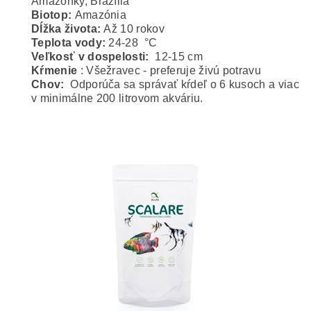
Amazonky, Brazília
Biotop:
Amazónia
Dĺžka života:
Až 10 rokov
Teplota vody:
24-28 °C
Veľkosť v dospelosti:
12-15 cm
Kŕmenie
: Všežravec - preferuje živú potravu
Chov:
Odporúča sa správať kŕdeľ o 6 kusoch a viac
v minimálne 200 litrovom akváriu.