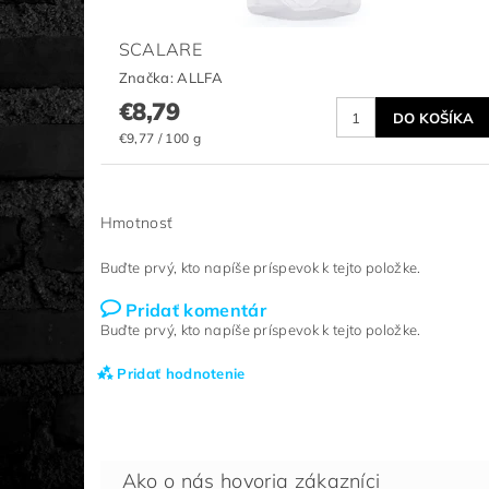
SCALARE
Značka:
ALLFA
€8,79
€9,77 / 100 g
Hmotnosť
Buďte prvý, kto napíše príspevok k tejto položke.
Pridať komentár
Buďte prvý, kto napíše príspevok k tejto položke.
Pridať hodnotenie