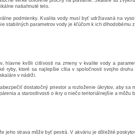
statočne veľké otvorené plochy na plávanie. Skaláre sú zvykn
tikálne natiahnuté telo.
trálne podmienky. Kvalita vody musí byť udržiavaná na vys
anie stabilných parametrov vody je kľúčom k ich dlhodobému z
v, hlavne kvôli citlivosti na zmeny v kvalite vody a param
 ryby, ktoré sa najlepšie cítia v spoločnosti svojho druh
skaláre v nádrži.
abezpečiť dostatočný priestor a rozloženie úkrytov, aby sa mi
enia a starostlivosti o ikry o niečo teritoriálnejšie a môžu b
že jeho strava môže byť pestrá. V akváriu je dôležité poskyto