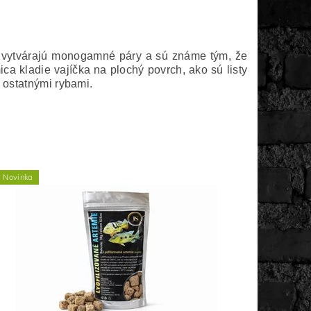
y vytvárajú monogamné páry a sú známe tým, že
ca kladie vajíčka na plochý povrch, ako sú listy
d ostatnými rybami.
Novinka