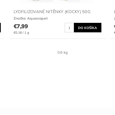
LYOFILIZOVANÉ NITĚNKY (KOCKY) 50G
Značka:
Aquascaperi
€7,99
€0,16 / 1 g
0.6 kg