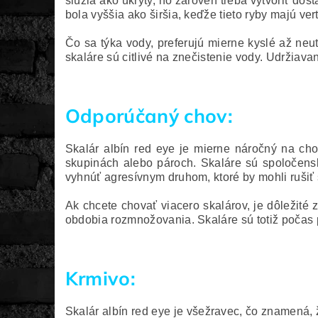
slúžia ako úkryty, no zároveň treba vytvoriť do
bola vyššia ako širšia, keďže tieto ryby majú ver
Čo sa týka vody, preferujú mierne kyslé až neu
skaláre sú citlivé na znečistenie vody. Udržiav
Odporúčaný chov:
Skalár albín red eye je mierne náročný na cho
skupinách alebo pároch. Skaláre sú spoločenské
vyhnúť agresívnym druhom, ktoré by mohli rušiť 
Ak chcete chovať viacero skalárov, je dôležité z
obdobia rozmnožovania. Skaláre sú totiž počas pár
Krmivo:
Skalár albín red eye je všežravec, čo znamená, 