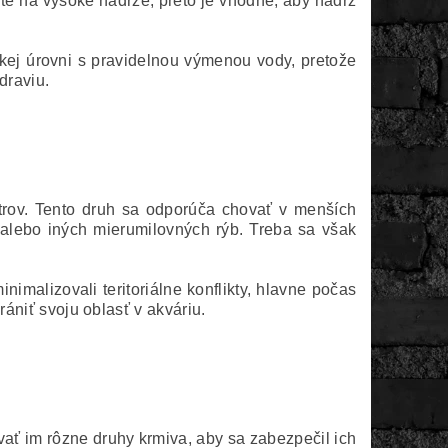
uté na vysoké nádrže, preto je vhodné, aby nádrž
okej úrovni s pravidelnou výmenou vody, pretože
draviu.
etrov. Tento druh sa odporúča chovať v menších
u alebo iných mierumilovných rýb. Treba sa však
nimalizovali teritoriálne konflikty, hlavne počas
rániť svoju oblasť v akváriu.
vať im rôzne druhy krmiva, aby sa zabezpečil ich