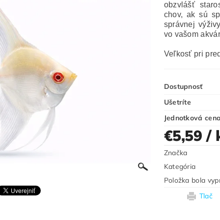
obzvlášť star
chov, ak sú sp
správnej výži
vo vašom akvár
Veľkosť pri pre
Dostupnosť
Ušetríte
Jednotková cen
€5,59
/ 
Značka
Kategória
Položka bola vyp
Tlač