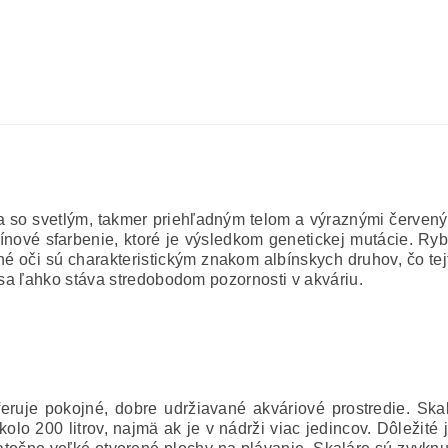
ra so svetlým, takmer priehľadným telom a výraznými červen
lbínové sfarbenie, ktoré je výsledkom genetickej mutácie. Ry
 oči sú charakteristickým znakom albínskych druhov, čo tej
 sa ľahko stáva stredobodom pozornosti v akváriu.
feruje pokojné, dobre udržiavané akváriové prostredie. Sk
olo 200 litrov, najmä ak je v nádrži viac jedincov. Dôležité