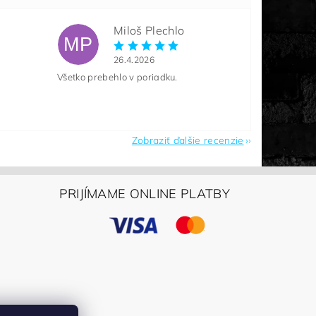
Miloš Plechlo
MP
26.4.2026
Všetko prebehlo v poriadku.
Zobraziť ďalšie recenzie
PRIJÍMAME ONLINE PLATBY