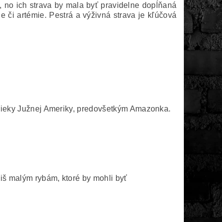
, no ich strava by mala byť pravidelne dopĺňaná
 či artémie. Pestrá a výživná strava je kľúčová
ú rieky Južnej Ameriky, predovšetkým Amazonka.
liš malým rybám, ktoré by mohli byť