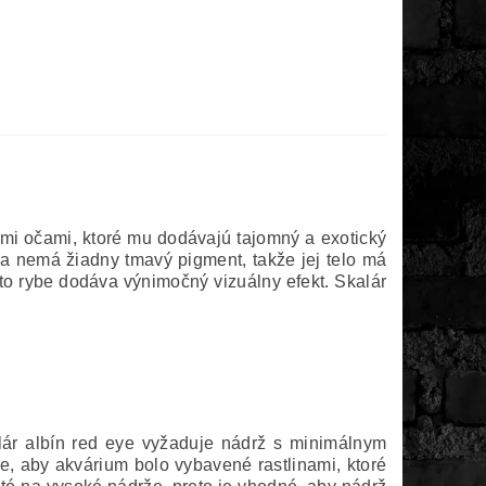
ými očami, ktoré mu dodávajú tajomný a exotický
ba nemá žiadny tmavý pigment, takže jej telo má
to rybe dodáva výnimočný vizuálny efekt. Skalár
alár albín red eye vyžaduje nádrž s minimálnym
 je, aby akvárium bolo vybavené rastlinami, ktoré