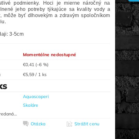
ostlivé podmienky. Hoci je mierne náročný na
lnené jeho potreby týkajúce sa kvality vody a
vy, môže byť dlhovekým a zdravým spoločníkom
iu.
daji: 3-5cm
Momentálne nedostupné
€0,41
(–6 %)
a
€5,59 / 1 ks
ks
Aquascaperi
Skaláre
redaná...
Otázka
Strážiť cenu