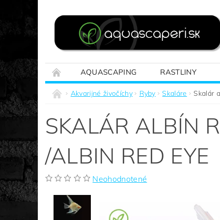
AQUASCAPING
RASTLINY
REALIZÁCIE NA MIERU
SPRIEVODCA A
Akvarijné živočíchy
Ryby
Skaláre
Skalár a
SKALÁR ALBÍN 
/ALBIN RED EYE
Neohodnotené