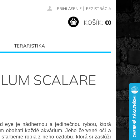
|
PRIHLÁSENIE
REGISTRÁCIA
KOŠÍK:
€0
TERARISTIKA
VANÉ ZNAČKY
LLUM SCALARE
ed eye je nádhernou a jedinečnou rybou, ktorá
m obohatí každé akvárium. Jeho červené oči a
sfarbenie robia z neho ozdobu, ktorá si zaslúži