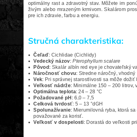
optimálny rast a zdravotný stav. Môžete im pon
živým alebo mrazeným krmivom. Skalárom prospie
pre ich zdravie, farbu a energiu.
Stručná charakteristika:
Čeľaď
: Cichlidae (Cichlidy)
Vedecký názov
:
Pterophyllum scalare
Pôvod
: Skalár albín red eye je chovateľský
Náročnosť chovu
: Stredne náročný, vhodný 
Vek
: Pri správnej starostlivosti sa môže dožiť
Veľkosť nádrže
: Minimálne 150 – 200 litrov, 
Optimálna teplota
: 24 – 28 °C
Požadované pH
: 6,0 – 7,5
Celková tvrdosť
: 5 – 13 °dGH
Spolunažívanie
: Mierumilovná ryba, ktorá sa
považované za korisť.
Veľkosť v dospelosti
: Dorastá do veľkosti p