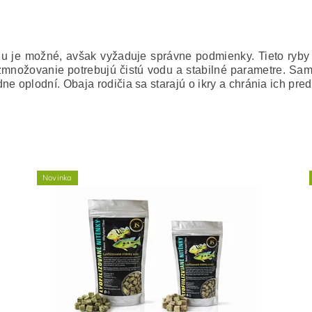
iu je možné, avšak vyžaduje správne podmienky. Tieto ryb
zmnožovanie potrebujú čistú vodu a stabilné parametre. Sami
e oplodní. Obaja rodičia sa starajú o ikry a chránia ich pre
Novinka