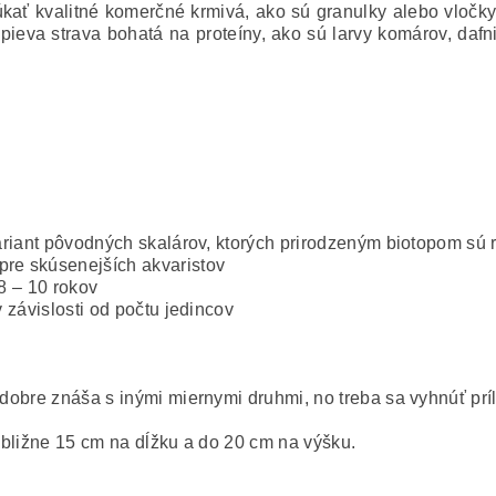
úkať kvalitné komerčné krmivá, ako sú granulky alebo vločky
va strava bohatá na proteíny, ako sú larvy komárov, dafnie
 variant pôvodných skalárov, ktorých prirodzeným biotopom s
pre skúsenejších akvaristov
 8 – 10 rokov
v závislosti od počtu jedincov
 dobre znáša s inými miernymi druhmi, no treba sa vyhnúť prí
ribližne 15 cm na dĺžku a do 20 cm na výšku.