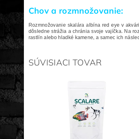
Chov a rozmnožovanie:
Rozmnožovanie skalára albína red eye v akvár
dôsledne strážia a chránia svoje vajíčka. Na ro
rastlín alebo hladké kamene, a samec ich následn
SÚVISIACI TOVAR