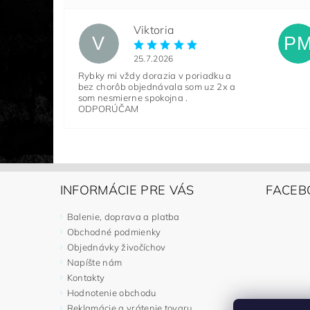
Viktoria
V
P
25.7.2026
Rybky mi vždy dorazia v poriadku a
bez chorôb objednávala som uz 2x a
som nesmierne spokojna .
ODPORÚČAM
INFORMÁCIE PRE VÁS
FACEB
Balenie, doprava a platba
Obchodné podmienky
Objednávky živočíchov
Napíšte nám
Kontakty
Hodnotenie obchodu
Reklamácie a vrátenie tovaru