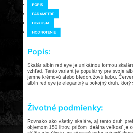
POPIS
PARAMETRE
DISKUSIA
HODNOTENIE
Popis:
Skalár albín red eye je unikátnou formou skalá
vzhľad. Tento variant je populárny pre svoje a
jemne krémovú alebo bledoružovú farbu. Červené
albín red eye je elegantný a pokojný druh, ktorý
Životné podmienky:
Rovnako ako všetky skaláre, aj tento druh pre
objemom 150 litrov, pričom ideálna veľkosť je ok