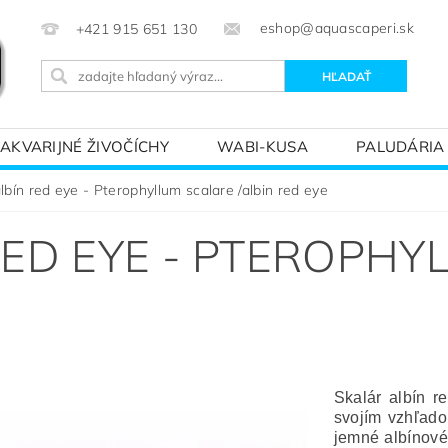
eshop@aquascaperi.sk
+421 915 651 130
AKVARIJNÉ ŽIVOČÍCHY
WABI-KUSA
PALUDÁRIA
KVÁRIOVÝM SVETOM – ZÁKLADY AKVARISTIKY
PREDÁ
lbín red eye - Pterophyllum scalare /albin red eye
RED EYE - PTEROPHY
Skalár albín r
svojím vzhľado
jemné albínové 