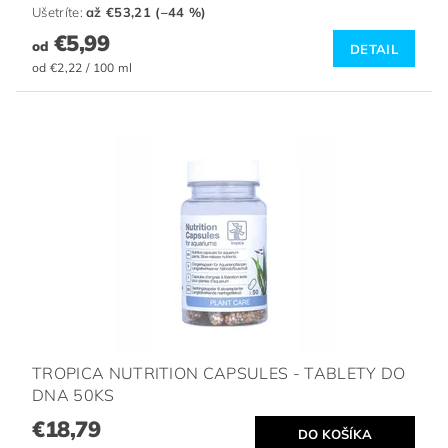
Ušetríte
:
až €53,21 (–44 %)
€5,99
od
DETAIL
od €2,22 / 100 ml
TROPICA NUTRITION CAPSULES - TABLETY DO
DNA 50KS
€18,79