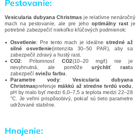
Pestovanie:
Vesicularia dubyana Christmas
je relatívne nenáročný
mach na pestovanie, ale pre jeho
optimálny rast
je
potrebné zabezpečiť niekoľko kľúčových podmienok:
Osvetlenie
: Pre tento mach je ideálne
stredné až
silné osvetlenie
(intenzita 30–50 PAR), aby sa
zabezpečil zdravý a hustý rast.
CO2
: Prítomnosť
CO2
(10–20 mg/l) nie je
nevyhnutná, ale pomôže
urýchliť rast
a
zabezpečí
sviežu farbu
.
Parametre vody
:
Vesicularia dubyana
Christmas
preferuje
mäkkú až stredne tvrdú vodu
,
pH by malo byť medzi 6,0–7,5 a teplota medzi 22–28
°C. Je veľmi prispôsobivý, pokiaľ sú tieto parametre
udržované stabilne.
Hnojenie: