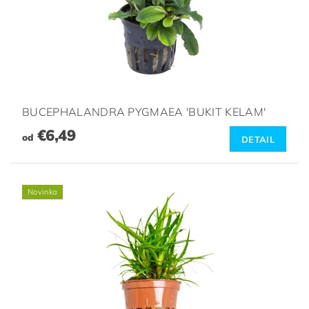
BUCEPHALANDRA PYGMAEA 'BUKIT KELAM'
€6,49
od
DETAIL
Novinka