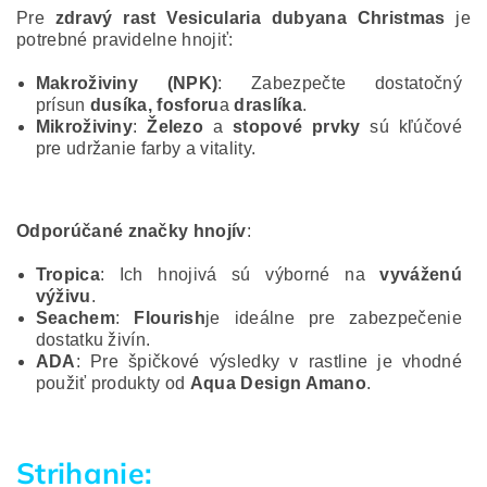
Pre
zdravý rast Vesicularia dubyana Christmas
je
potrebné pravidelne hnojiť:
Makroživiny (NPK)
: Zabezpečte dostatočný
prísun
dusíka, fosforu
a
draslíka
.
Mikroživiny
:
Železo
a
stopové prvky
sú kľúčové
pre udržanie farby a vitality.
Odporúčané značky hnojív
:
Tropica
: Ich hnojivá sú výborné na
vyváženú
výživu
.
Seachem
:
Flourish
je ideálne pre zabezpečenie
dostatku živín.
ADA
: Pre špičkové výsledky v rastline je vhodné
použiť produkty od
Aqua Design Amano
.
Strihanie: