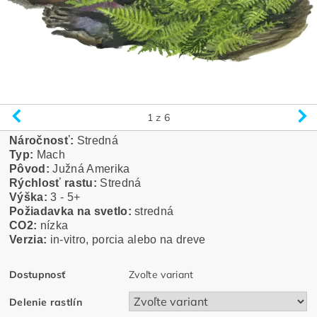
1
z 6
Náročnosť:
Stredná
Typ:
Mach
Pôvod:
Južná Amerika
Rýchlosť rastu:
Stredná
Výška:
3 - 5+
Požiadavka na svetlo:
stredná
CO2:
nízka
Verzia:
in-vitro, porcia alebo na dreve
Dostupnosť
Zvoľte variant
Delenie rastlín