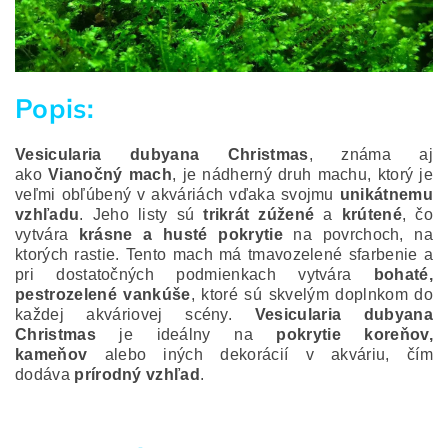
Popis:
Vesicularia dubyana Christmas
, známa aj
ako
Vianočný mach
, je nádherný druh machu, ktorý je
veľmi obľúbený v akváriách vďaka svojmu
unikátnemu
vzhľadu
. Jeho listy sú
trikrát zúžené
a
krútené
, čo
vytvára
krásne a husté pokrytie
na povrchoch, na
ktorých rastie. Tento mach má tmavozelené sfarbenie a
pri dostatočných podmienkach vytvára
bohaté,
pestrozelené vankúše
, ktoré sú skvelým doplnkom do
každej akváriovej scény.
Vesicularia dubyana
Christmas
je ideálny na
pokrytie koreňov,
kameňov
alebo iných dekorácií v akváriu, čím
dodáva
prírodný vzhľad
.