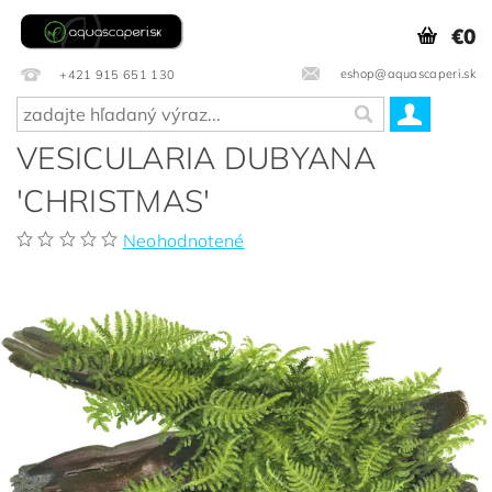
€0
eshop@aquascaperi.sk
+421 915 651 130
VESICULARIA DUBYANA
'CHRISTMAS'
Neohodnotené