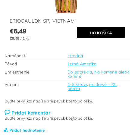
ERIOCAULON SP. 'VIETNAM'
€6,49
€6,49 / 1 ks
Náročnosť
stredná
Pôvod
Južná Amerika
Umiestnenie
Do popredia
,
Na kamene alebo
korene
Variant
1-2-Grow
,
na dreve - XL
,
porcia
Buďte prvý, kto napíše príspevok k tejto položke.
Pridať komentár
Buďte prvý, kto napíše príspevok k tejto položke.
Pridať hodnotenie