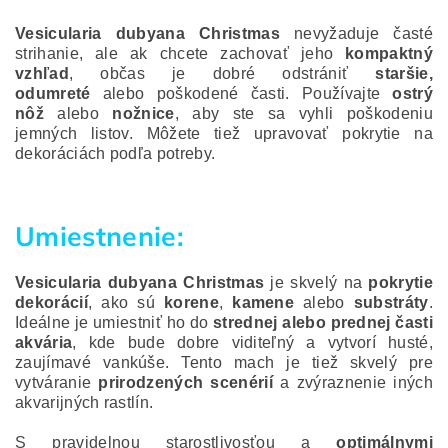
Vesicularia dubyana Christmas
nevyžaduje časté
strihanie, ale ak chcete zachovať jeho
kompaktný
vzhľad
, občas je dobré odstrániť
staršie,
odumreté
alebo poškodené časti. Používajte
ostrý
nôž
alebo
nožnice
, aby ste sa vyhli poškodeniu
jemných listov. Môžete tiež upravovať pokrytie na
dekoráciách podľa potreby.
Umiestnenie:
Vesicularia dubyana Christmas
je skvelý na
pokrytie
dekorácií
, ako sú
korene
,
kamene
alebo
substráty
.
Ideálne je umiestniť ho do
strednej alebo prednej časti
akvária
, kde bude dobre viditeľný a vytvorí husté,
zaujímavé vankúše. Tento mach je tiež skvelý pre
vytváranie
prirodzených scenérií
a zvýraznenie iných
akvarijných rastlín.
S pravidelnou starostlivosťou a
optimálnymi