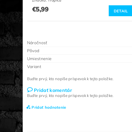
Značka:
Tropica
€5,99
DETAIL
Náročnosť
Pôvod
Umiestnenie
Variant
Buďte prvý, kto napíše príspevok k tejto položke.
Pridať komentár
Buďte prvý, kto napíše príspevok k tejto položke.
Pridať hodnotenie