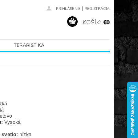
|
PRIHLÁSENIE
REGISTRÁCIA
KOŠÍK:
€0
TERARISTIKA
VANÉ ZNAČKY
zka
tá
etovo
u:
Vysoká
 svetlo:
nízka