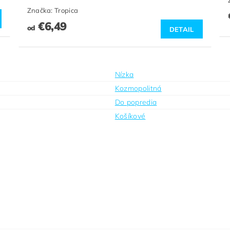
Značka:
Tropica
€6,49
od
DETAIL
Nízka
Kozmopolitná
Do popredia
Košíkové