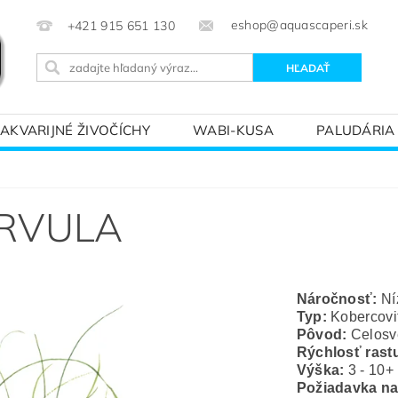
eshop@aquascaperi.sk
+421 915 651 130
AKVARIJNÉ ŽIVOČÍCHY
WABI-KUSA
PALUDÁRIA
KVÁRIOVÝM SVETOM – ZÁKLADY AKVARISTIKY
PREDÁ
ARVULA
Náročnosť:
Ní
Typ:
Kobercovi
Pôvod
:
Celosv
Rýchlosť rast
Výška:
3 - 10+
Požiadavka na