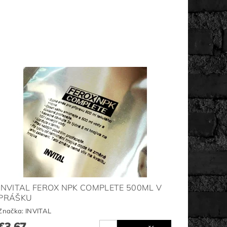
INVITAL FEROX NPK COMPLETE 500ML V
PRÁŠKU
Značka:
INVITAL
€3,67