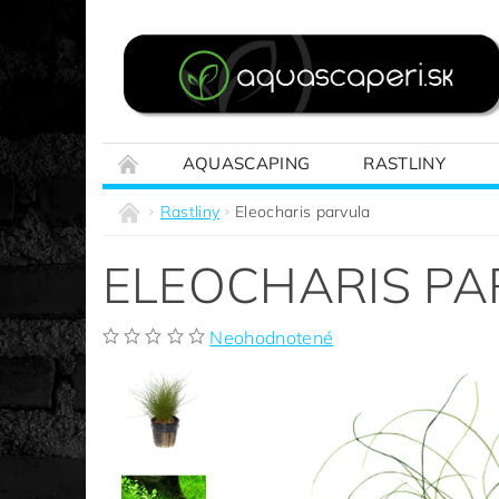
AQUASCAPING
RASTLINY
REALIZÁCIE NA MIERU
SPRIEVODCA A
Rastliny
Eleocharis parvula
ELEOCHARIS P
Neohodnotené