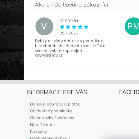
Viktoria
V
P
25.7.2026
Rybky mi vždy dorazia v poriadku a
bez chorôb objednávala som uz 2x a
som nesmierne spokojna .
ODPORÚČAM
INFORMÁCIE PRE VÁS
FACEB
Balenie, doprava a platba
Obchodné podmienky
Objednávky živočíchov
Napíšte nám
Kontakty
Hodnotenie obchodu