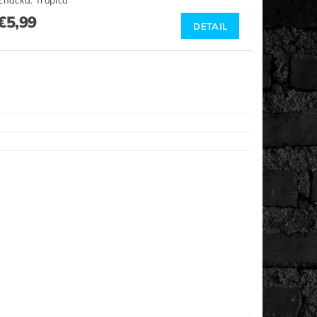
Značka:
Tropica
€5,99
DETAIL