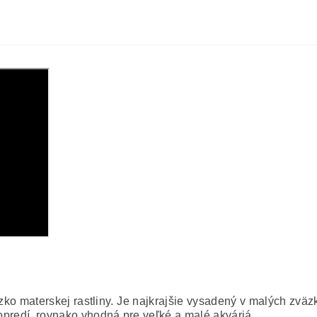
lízko materskej rastliny. Je najkrajšie vysadený v malých zvä
popredí, rovnako vhodná pre veľké a malé akváriá.