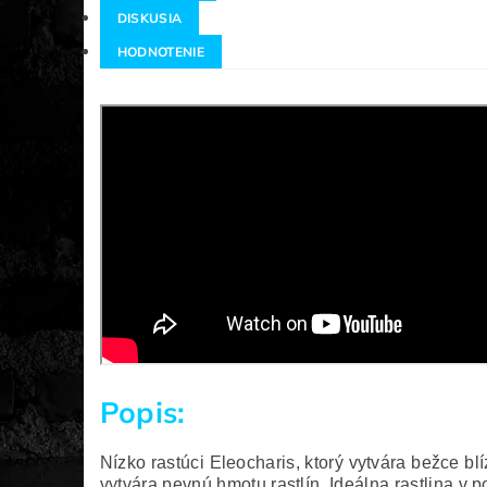
DISKUSIA
HODNOTENIE
Popis:
Nízko rastúci Eleocharis, ktorý vytvára bežce b
vytvára pevnú hmotu rastlín.
Ideálna rastlina v 