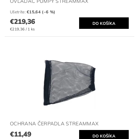
OVLÁDAČ PUMPY STREAMMAX
Ušetríte
:
€15,64 (–6 %)
€219,36
€219,36 / 1 ks
OCHRANA ČERPADLA STREAMMAX
€11,49