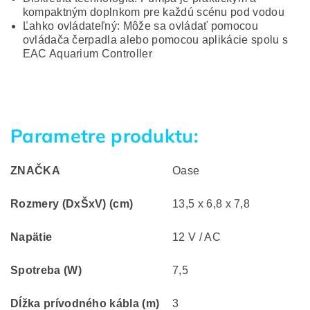
kompaktným doplnkom pre každú scénu pod vodou
Ľahko ovládateľný: Môže sa ovládať pomocou
ovládača čerpadla alebo pomocou aplikácie spolu s
EAC Aquarium Controller
Parametre produktu:
ZNAČKA
Oase
Rozmery (DxŠxV) (cm)
13,5 x 6,8 x 7,8
Napätie
12 V / AC
Spotreba (W)
7,5
Dĺžka prívodného kábla (m)
3