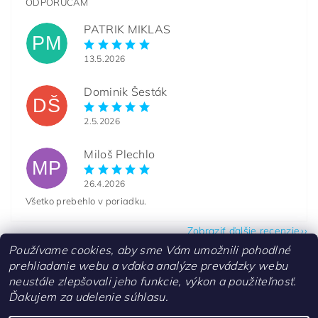
ODPORÚČAM
PATRIK MIKLAS
PM
13.5.2026
Dominik Šesták
DŠ
2.5.2026
Miloš Plechlo
MP
26.4.2026
Všetko prebehlo v poriadku.
Zobraziť ďalšie recenzie
Používame cookies, aby sme Vám umožnili pohodlné
prehliadanie webu a vďaka analýze prevádzky webu
neustále zlepšovali jeho funkcie, výkon a použiteľnosť.
Ďakujem za udelenie súhlasu.
Kontakty