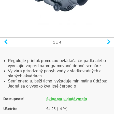
1
z 4
Regulujte prietok pomocou ovládača čerpadla alebo
vyvolajte vopred naprogramované denné scenáre
Vytvára prirodzený pohyb vody v sladkovodných a
slaných akváriách
Šetrí energiu, beží ticho, vyžaduje minimálnu údržbu:
Jedná sa o vysoko kvalitné čerpadlo
Dostupnosť
Skladom u dodávateľa
Ušetríte
€4,25
(–4 %)