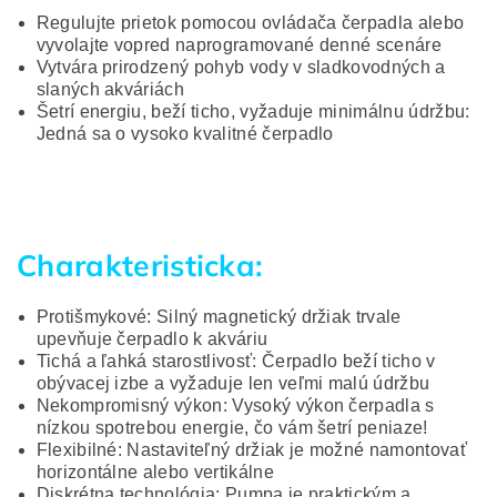
Regulujte prietok pomocou ovládača čerpadla alebo
vyvolajte vopred naprogramované denné scenáre
Vytvára prirodzený pohyb vody v sladkovodných a
slaných akváriách
Šetrí energiu, beží ticho, vyžaduje minimálnu údržbu:
Jedná sa o vysoko kvalitné čerpadlo
Charakteristicka:
Protišmykové: Silný magnetický držiak trvale
upevňuje čerpadlo k akváriu
Tichá a ľahká starostlivosť: Čerpadlo beží ticho v
obývacej izbe a vyžaduje len veľmi malú údržbu
Nekompromisný výkon: Vysoký výkon čerpadla s
nízkou spotrebou energie, čo vám šetrí peniaze!
Flexibilné: Nastaviteľný držiak je možné namontovať
horizontálne alebo vertikálne
Diskrétna technológia: Pumpa je praktickým a