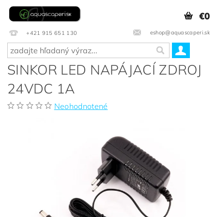
€0
eshop@aquascaperi.sk
+421 915 651 130
SINKOR LED NAPÁJACÍ ZDROJ
24VDC 1A
Neohodnotené