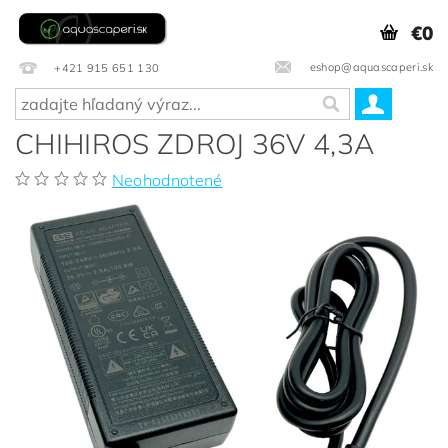
€0
eshop@aquascaperi.sk
+421 915 651 130
CHIHIROS ZDROJ 36V 4,3A
Neohodnotené