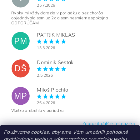
25.7.2026
Rybky mi vždy dorazia v poriadku a bez chorôb
objednávala som uz 2x a som nesmierne spokojna .
ODPORÚČAM
PATRIK MIKLAS
PM
13.5.2026
Dominik Šesták
DŠ
2.5.2026
Miloš Plechlo
MP
26.4.2026
Všetko prebehlo v poriadku.
Zobraziť ďalšie recenzie
Používame cookies, aby sme Vám umožnili pohodlné
prehliadanie webu a vďaka analýze prevádzky webu