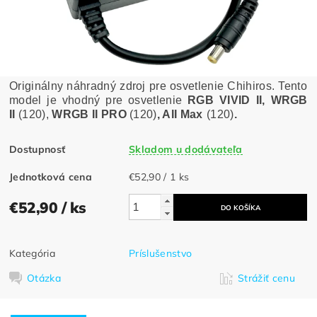
Originálny náhradný zdroj pre osvetlenie Chihiros. Tento
model je vhodný pre osvetlenie
RGB VIVID II, WRGB
II
(120),
WRGB II PRO
(120)
, AII Max
(120)
.
Dostupnosť
Skladom u dodávateľa
Jednotková cena
€52,90 / 1 ks
€52,90
/ ks
Kategória
Príslušenstvo
Otázka
Strážiť cenu