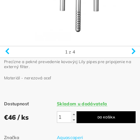
1
z 4
Precízne a pekné prevedenie kovovýcj Lily pipes pre pripojenie na
externý filter.
Materiál - nerezová oceľ
Dostupnosť
Skladom u dodávateľa
€46
/ ks
Značka
Aquascaperi