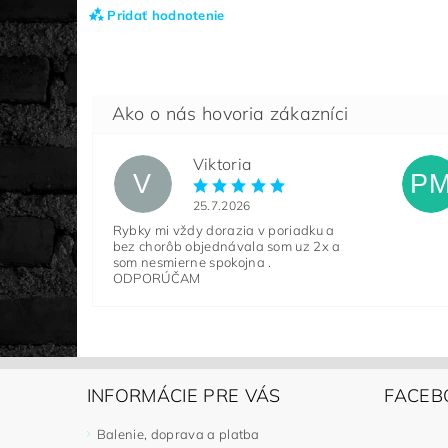
Pridať hodnotenie
Viktoria
V
P
25.7.2026
Rybky mi vždy dorazia v poriadku a
bez chorôb objednávala som uz 2x a
som nesmierne spokojna .
ODPORÚČAM
INFORMÁCIE PRE VÁS
FACEB
Balenie, doprava a platba