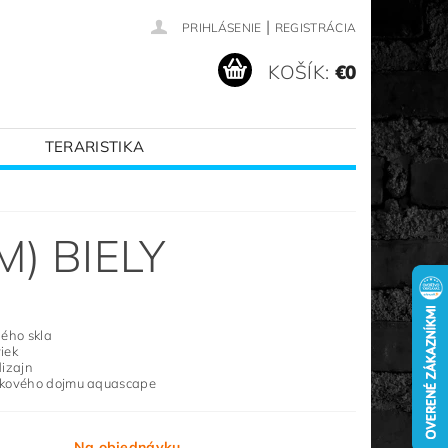
|
PRIHLÁSENIE
REGISTRÁCIA
KOŠÍK:
€0
TERARISTIKA
VANÉ ZNAČKY
) BIELY
ného skla
iek
dizajn
lkového dojmu aquascape
Na objednávku