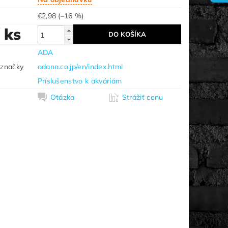
€2,98
(–16 %)
/ ks
ADA
 značky
adana.co.jp/en/index.html
Príslušenstvo k akváriám
Otázka
Strážiť cenu