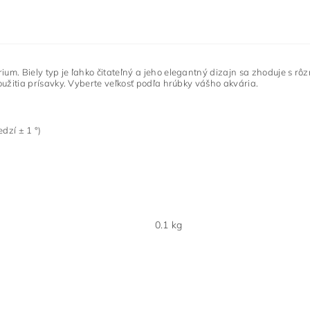
rium.
Biely typ je ľahko čitateľný a jeho elegantný dizajn sa zhoduje s 
užitia prísavky.
Vyberte veľkosť podľa hrúbky vášho akvária.
dzí ± 1 °)
0.1 kg