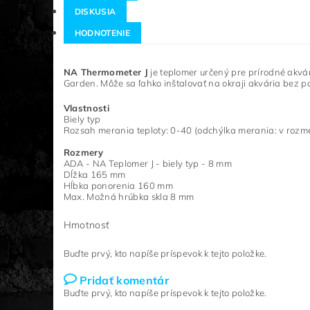
DISKUSIA
HODNOTENIE
NA Thermometer J
je teplomer určený pre prírodné akvá
Garden.
Môže sa ľahko inštalovať na okraji akvária bez po
Vlastnosti
Biely typ
Rozsah merania teploty: 0-40 (odchýlka merania: v rozme
Rozmery
ADA - NA Teplomer J - biely typ - 8 mm
Dĺžka 165 mm
Hĺbka ponorenia 160 mm
Max.
Možná hrúbka skla 8 mm
Hmotnosť
Buďte prvý, kto napíše príspevok k tejto položke.
Pridať komentár
Buďte prvý, kto napíše príspevok k tejto položke.