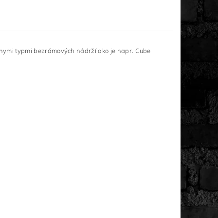
rôznymi typmi bezrámových nádrží ako je napr. Cube