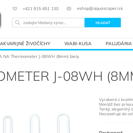
eshop@aquascaperi.sk
+421 915 651 130
AKVARIJNÉ ŽIVOČÍCHY
WABI-KUSA
PALUDÁRIA
KVÁRIOVÝM SVETOM – ZÁKLADY AKVARISTIKY
PREDÁ
 NA Thermometer J-08WH (8mm) biely
METER J-08WH (8MM
Vyrobené z kvalit
Montáž bez prísav
Tenký, elegantný 
Nezasahuje do ce
Dostupnosť