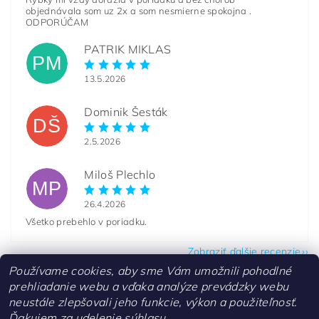
objednávala som uz 2x a som nesmierne spokojna .
ODPORÚČAM
PATRIK MIKLAS
PM
13.5.2026
Dominik Šesták
DŠ
2.5.2026
Miloš Plechlo
MP
26.4.2026
Všetko prebehlo v poriadku.
Zobraziť ďalšie recenzie
Používame cookies, aby sme Vám umožnili pohodlné
prehliadanie webu a vďaka analýze prevádzky webu
neustále zlepšovali jeho funkcie, výkon a použiteľnosť.
Ďakujem za udelenie súhlasu.
Kontakty