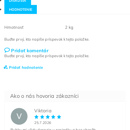
DISKUSIA
HODNOTENIE
Hmotnosť
2 kg
Buďte prvý, kto napíše príspevok k tejto položke.
Pridať komentár
Buďte prvý, kto napíše príspevok k tejto položke.
Pridať hodnotenie
Viktoria
V
25.7.2026
Rybky mi vždy dorazia v poriadku a bez chorôb