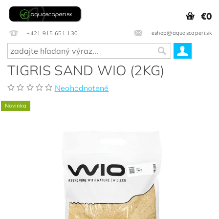
€0
eshop@aquascaperi.sk
+421 915 651 130
TIGRIS SAND WIO (2KG)
Neohodnotené
Novinka