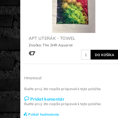
APT UTERÁK - TOWEL
Značka:
The 2HR Aquarist
€7
Hmotnosť
Buďte prvý, kto napíše príspevok k tejto položke.
Pridať komentár
Buďte prvý, kto napíše príspevok k tejto položke.
Pridať hodnotenie