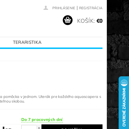
|
PRIHLÁSENIE
REGISTRÁCIA
KOŠÍK:
€0
TERARISTIKA
VANÉ ZNAČKY
 a pomôcka v jednom. Uterák pre každého aquascapera s
teľnou skobou.
Do 7 pracovných dní