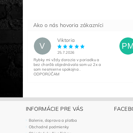
Viktoria
V
P
25.7.2026
Rybky mi vždy dorazia v poriadku a
bez chorôb objednávala som uz 2x a
som nesmierne spokojna .
ODPORÚČAM
INFORMÁCIE PRE VÁS
FACEB
Balenie, doprava a platba
Obchodné podmienky