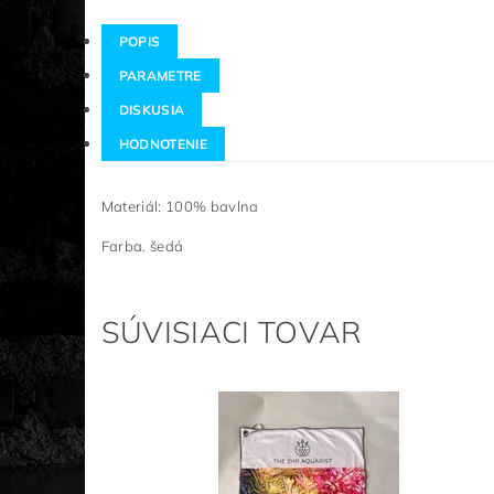
POPIS
PARAMETRE
DISKUSIA
HODNOTENIE
Materiál: 100% bavlna
Farba. šedá
SÚVISIACI TOVAR