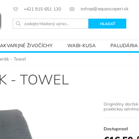
eshop@aquascaperi.sk
+421 915 651 130
AKVARIJNÉ ŽIVOČÍCHY
WABI-KUSA
PALUDÁRIA
KVÁRIOVÝM SVETOM – ZÁKLADY AKVARISTIKY
PREDÁ
terák - Towel
K - TOWEL
Originálny darček
praktickou odníma
Dostupnosť