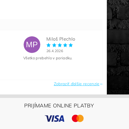
Miloš Plechlo
MP
26.4.2026
Všetko prebehlo v poriadku.
Zobraziť ďalšie recenzie
PRIJÍMAME ONLINE PLATBY