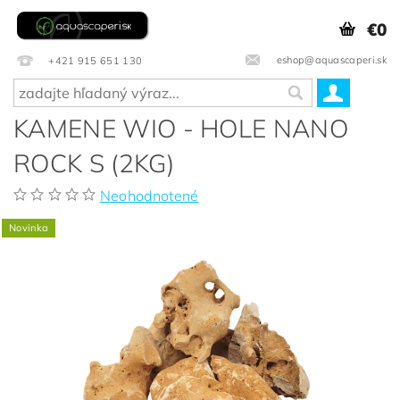
€0
eshop@aquascaperi.sk
+421 915 651 130
KAMENE WIO - HOLE NANO
ROCK S (2KG)
Neohodnotené
Novinka