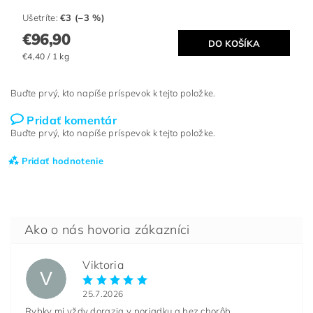
Ušetríte
:
€3 (–3 %)
€96,90
€4,40 / 1 kg
Buďte prvý, kto napíše príspevok k tejto položke.
Pridať komentár
Buďte prvý, kto napíše príspevok k tejto položke.
Pridať hodnotenie
Viktoria
V
25.7.2026
Rybky mi vždy dorazia v poriadku a bez chorôb