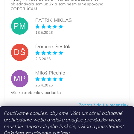
objednávala som uz 2x a som nesmierne spokojna .
ODPORÚČAM
PATRIK MIKLAS
PM
13.5.2026
Dominik Šesták
DŠ
2.5.2026
Miloš Plechlo
MP
26.4.2026
Všetko prebehlo v poriadku.
Zobraziť ďalšie recenzie
Používame cookies, aby sme Vám umožnili pohodlné
prehliadanie webu a vďaka analýze prevádzky webu
neustále zlepšovali jeho funkcie, výkon a použiteľnosť.
Ďakujem za udelenie súhlasu.
Kontakty