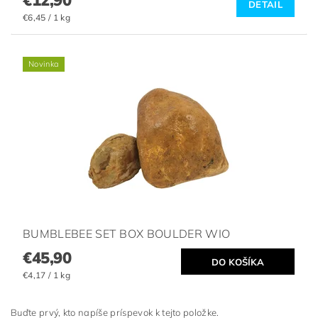
€12,90
DETAIL
€6,45 / 1 kg
Novinka
BUMBLEBEE SET BOX BOULDER WIO
€45,90
€4,17 / 1 kg
Buďte prvý, kto napíše príspevok k tejto položke.