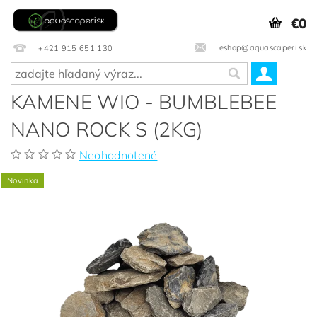
€0
eshop@aquascaperi.sk
+421 915 651 130
KAMENE WIO - BUMBLEBEE
NANO ROCK S (2KG)
Neohodnotené
Novinka