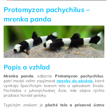
Protomyzon pachychilus –
mrenka panda
Popis a vzhľad
Mrenka panda
, odborne
Protomyzon pachychilus
,
patrí medzi veľmi zaujímavé
mrenky do akvária
, ktoré
vynikajú špecifickým tvarom tela a spôsobom života.
Pochádza z juhovýchodnej Ázie, kde obýva rýchlo
prúdiace horské potoky.
Typickým znakom je
ploché telo a prísavné ústne