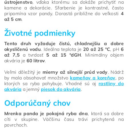
ústrojenstvo
, vďaka ktorému sa dokáže prichytiť na
kamene a dekorácie. Sfarbenie je kontrastné, často
pripomína vzor pandy. Dorastá približne do veľkosti
4
až 5 cm
.
Životné podmienky
Tento druh vyžaduje čistú, chladnejšiu a dobre
okysličenú vodu
. Ideálna teplota je
20 až 25 °C
, pH
6
až 7,5
a tvrdosť
5 až 15 °dGH
. Minimálny objem
akvária je
60 litrov
.
Veľmi dôležitý je
mierny až silnejší prúd vody
. Nádrž
by mala obsahovať množstvo
kameňov a koreňov
, po
ktorých sa ryba pohybuje. Vhodné sú aj
rastliny do
akvária
a jemný
piesok do akvária
.
Odporúčaný chov
Mrenka panda je pokojná ryba dna
, ktorá sa dobre
cíti v skupine. Väčšinu času trávi prichytená na
povrchoch.