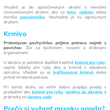
Vhodná je do spoločenských akvárií s menšími
mierumilovnými druhmi, ako sú
tetry
,
razbory
alebo
menšie
pancierničky
. Nevhodná je ku agresívnym
druhom.
Krmivo
Protomyzon pachychilus prijíma potravu najmä z
povrchov
. Živí sa biofilmom, riasami a drobnými
organizmami.
V akváriu je potrebné dopĺňať kvalitné
krmivá pre ryby
,
najmä tablety pre ryby dna a krmivá s obsahom
spiruliny. Vhodné sú aj
lyofilizované krmivá
alebo
jemná mrazená potrava.
Pri tomto druhu sa veľmi dobre prepája predaj s
produktmi ako
krmivá pre ryby
,
rastliny do akvária
a
prípravky na
úpravu vody
.
Prečo si vybrať mrenku panda?