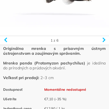
1
z 6
Originálna mrenka s prísavným ústnym
ústrojenstvom a zaujímavým správaním.
Mrenka panda (Protomyzon pachychilus)
je ideálna
do prírodných a prúdových akvárií.
Veľkosť pri predaji:
2–3 cm
Dostupnosť
Momentálne nedostupné
Ušetríte
€7,10
(–35 %)
Jednotková cena
€12,90 / 1 ks