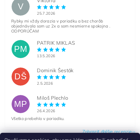
Viktoria
V
25.7.2026
Rybky mi vždy dorazia v poriadku a bez chorôb
objednávala som uz 2x a som nesmierne spokojna .
ODPORÚČAM
PATRIK MIKLAS
PM
13.5.2026
Dominik Šesták
DŠ
2.5.2026
Miloš Plechlo
MP
26.4.2026
Všetko prebehlo v poriadku.
Zobraziť ďalšie recenzie