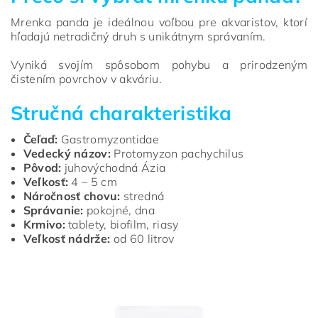
Mrenka panda je ideálnou voľbou pre akvaristov, ktorí
hľadajú netradičný druh s unikátnym správaním.
Vyniká svojím spôsobom pohybu a prirodzeným
čistením povrchov v akváriu.
Stručná charakteristika
Čeľaď:
Gastromyzontidae
Vedecký názov:
Protomyzon pachychilus
Pôvod:
juhovýchodná Ázia
Veľkosť:
4 – 5 cm
Náročnosť chovu:
stredná
Správanie:
pokojné, dna
Krmivo:
tablety, biofilm, riasy
Veľkosť nádrže:
od 60 litrov