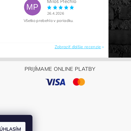
Miloš Plechlo
MP
26.4.2026
Všetko prebehlo v poriadku.
Zobraziť ďalšie recenzie
PRIJÍMAME ONLINE PLATBY
ÚHLASÍM