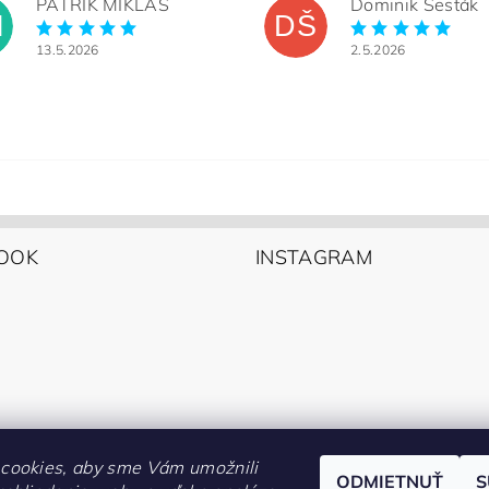
PATRIK MIKLAS
Dominik Šesták
M
DŠ
13.5.2026
2.5.2026
OOK
INSTAGRAM
cookies, aby sme Vám umožnili
ODMIETNUŤ
S