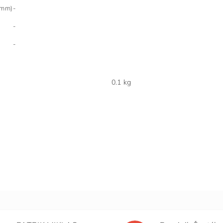
(mm)
-
-
-
0.1 kg