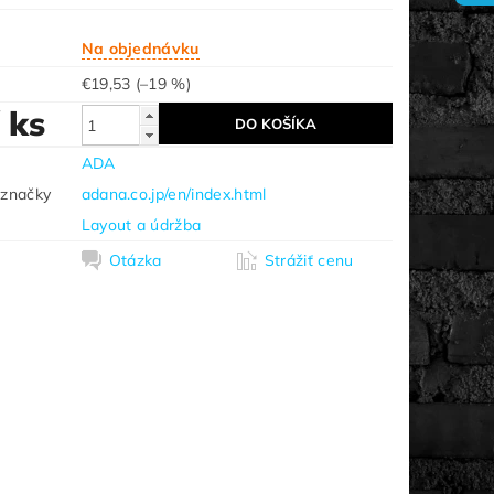
Na objednávku
€19,53
(–19 %)
/ ks
ADA
 značky
adana.co.jp/en/index.html
Layout a údržba
Otázka
Strážiť cenu