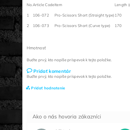
No.
Article Code
Item
Length 
1
106-072
Pro-Scissors Short (Straight type)
170
2
106-073
Pro-Scissors Short (Curve type)
170
Hmotnosť
Buďte prvý, kto napíše príspevok k tejto položke.
Pridať komentár
Buďte prvý, kto napíše príspevok k tejto položke.
Pridať hodnotenie