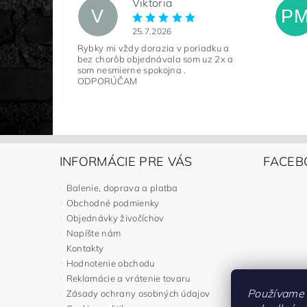
Viktoria
V
P
25.7.2026
Rybky mi vždy dorazia v poriadku a
bez chorôb objednávala som uz 2x a
som nesmierne spokojna .
ODPORÚČAM
INFORMÁCIE PRE VÁS
FACEB
Balenie, doprava a platba
Obchodné podmienky
Objednávky živočíchov
Napíšte nám
Kontakty
Hodnotenie obchodu
Reklamácie a vrátenie tovaru
Používame 
Zásady ochrany osobných údajov