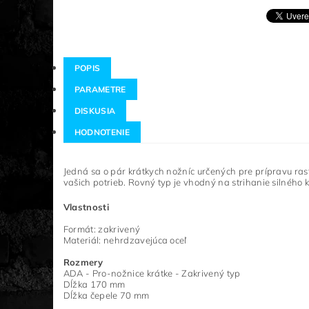
POPIS
PARAMETRE
DISKUSIA
HODNOTENIE
Jedná sa o pár krátkych nožníc určených pre prípravu ras
vašich potrieb.
Rovný typ je vhodný na strihanie silného 
Vlastnosti
Formát: zakrivený
Materiál: nehrdzavejúca oceľ
Rozmery
ADA - Pro-nožnice krátke - Zakrivený typ
Dĺžka 170 mm
Dĺžka čepele 70 mm