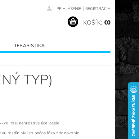
|
PRIHLÁSENIE
REGISTRÁCIA
KOŠÍK:
€0
TERARISTIKA
VANÉ ZNAČKY
NÝ TYP)
 kvalitnej nehrdzavejúcej ocele
avu rastlín nie len počas fázy zriaďovania