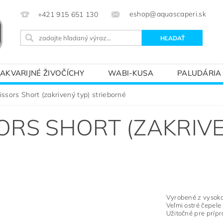
eshop@aquascaperi.sk
+421 915 651 130
AKVARIJNÉ ŽIVOČÍCHY
WABI-KUSA
PALUDÁRIA
KVÁRIOVÝM SVETOM – ZÁKLADY AKVARISTIKY
PREDÁ
ssors Short (zakrivený typ) strieborné
ORS SHORT (ZAKRIVE
Vyrobené z vysoko
Veľmi ostré čepele
Užitočné pre prípr