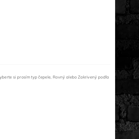
yberte si prosím typ čepele, Rovný alebo Zakrivený podľa