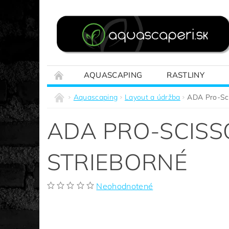
AQUASCAPING
RASTLINY
REALIZÁCIE NA MIERU
SPRIEVODCA A
Aquascaping
Layout a údržba
ADA Pro-Sci
ADA PRO-SCISS
STRIEBORNÉ
Neohodnotené