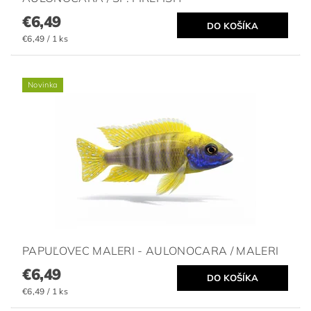
€6,49
€6,49 / 1 ks
Novinka
PAPUĽOVEC MALERI - AULONOCARA / MALERI
€6,49
€6,49 / 1 ks