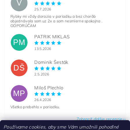
V
25.7.2026
Rybky mi vždy dorazia v poriadku a bez chorôb
objednávala som uz 2x a som nesmierne spokojna .
ODPORÚČAM
PATRIK MIKLAS
PM
13.5.2026
Dominik Šesták
DŠ
2.5.2026
Miloš Plechlo
MP
26.4.2026
Všetko prebehlo v poriadku.
Zobraziť ďalšie recenzie
Používame cookies, aby sme Vám umožnili pohodlné