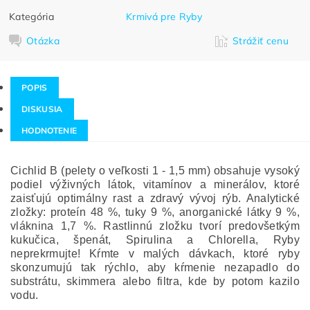
Kategória
Krmivá pre Ryby
Otázka
Strážiť cenu
POPIS
DISKUSIA
HODNOTENIE
Cichlid B (pelety o veľkosti 1 - 1,5 mm) obsahuje vysoký
podiel výživných látok, vitamínov a minerálov, ktoré
zaisťujú optimálny rast a zdravý vývoj rýb. Analytické
zložky: proteín 48 %, tuky 9 %, anorganické látky 9 %,
vláknina 1,7 %. Rastlinnú zložku tvorí predovšetkým
kukučica, špenát, Spirulina a Chlorella,
Ryby
neprekrmujte! Kŕmte v malých dávkach, ktoré ryby
skonzumujú tak rýchlo, aby kŕmenie nezapadlo do
substrátu, skimmera alebo filtra, kde by potom kazilo
vodu.