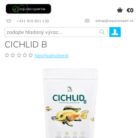
€0
eshop@aquascaperi.sk
+421 915 651 130
CICHLID B
Neohodnotené