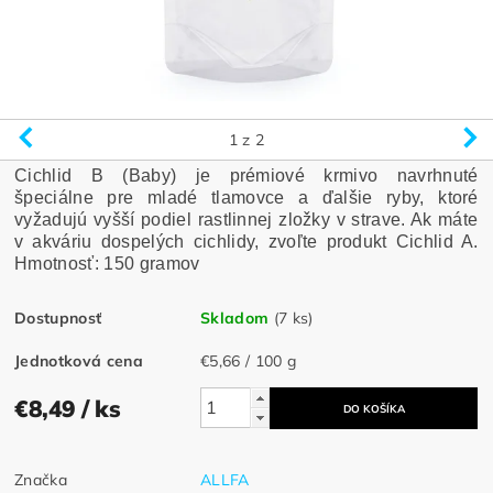
1
z 2
Cichlid B (Baby) je prémiové krmivo navrhnuté
špeciálne pre mladé tlamovce a ďalšie ryby, ktoré
vyžadujú vyšší podiel rastlinnej zložky v strave. Ak máte
v akváriu dospelých cichlidy, zvoľte produkt Cichlid A.
Hmotnosť: 150 gramov
Dostupnosť
Skladom
(7 ks)
Jednotková cena
€5,66 / 100 g
€8,49
/ ks
Značka
ALLFA