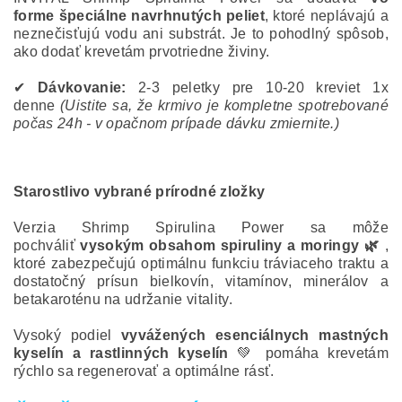
forme
špeciálne navrhnutých peliet
, ktoré neplávajú a
neznečisťujú vodu ani substrát. Je to pohodlný spôsob,
ako dodať krevetám prvotriedne živiny.
✔
Dávkovanie:
2-3 peletky pre 10-20 kreviet 1x
denne
(Uistite sa, že krmivo je kompletne spotrebované
počas 24h - v opačnom prípade dávku zmiernite.)
Starostlivo vybrané prírodné zložky
Verzia Shrimp Spirulina Power sa môže
pochváliť
vysokým obsahom spiruliny a moringy
🌿
,
ktoré zabezpečujú optimálnu funkciu tráviaceho traktu a
dostatočný prísun bielkovín, vitamínov, minerálov a
betakaroténu na udržanie vitality.
Vysoký podiel
vyvážených esenciálnych mastných
kyselín a rastlinných kyselín
💚 pomáha krevetám
rýchlo sa regenerovať a optimálne rásť.