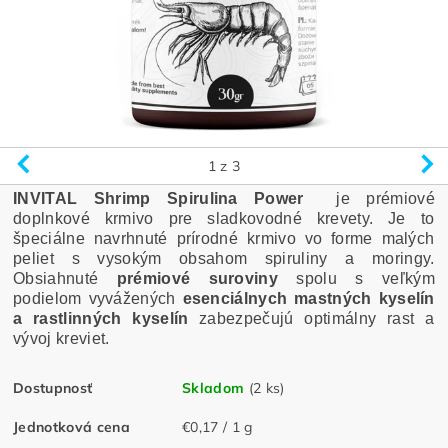
1
z 3
INVITAL Shrimp Spirulina Power
je prémiové
doplnkové krmivo pre sladkovodné krevety. Je to
špeciálne navrhnuté prírodné krmivo vo forme malých
peliet s vysokým obsahom spiruliny a moringy.
Obsiahnuté
prémiové suroviny
spolu s veľkým
podielom vyvážených
esenciálnych mastných kyselín
a rastlinných kyselín
zabezpečujú optimálny rast a
vývoj kreviet.
Dostupnosť
Skladom
(2 ks)
Jednotková cena
€0,17 / 1 g