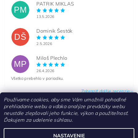
PATRIK MIKLAS
PM
13.5.2026
Dominik Šesták
DŠ
2.5.2026
Miloš Plechlo
MP
26.4.2026
Všetko prebehlo v poriadku.
Zobraziť ďalšie recenzie
Používame cookies, aby sme Vám umožnili pohodlné
prehliadanie webu a vďaka analýze prevádzky webu
neustále zlepšovali jeho funkcie, výkon a použiteľnosť.
Ďakujem za udelenie súhlasu.
Kontakty
NASTAVENIE