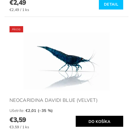
€2,49
DETAIL
€2,49 / 1 ks
Akcia
NEOCARIDINA DAVIDI BLUE (VELVET)
Ušetríte
:
€2,01 (–35 %)
€3,59
€3,59 / 1 ks