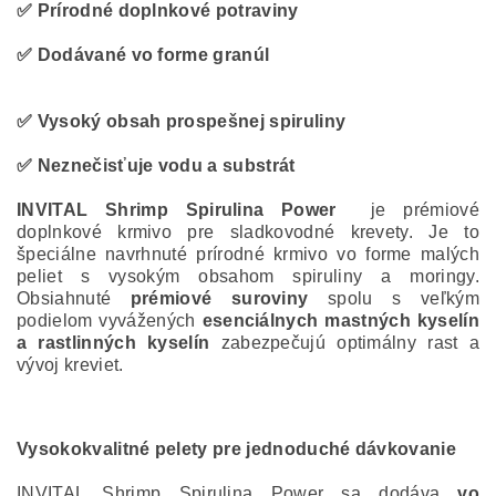
✅
Prírodné doplnkové potraviny
✅
Dodávané vo forme granúl
✅
Vysoký obsah prospešnej spiruliny
✅
Neznečisťuje vodu a substrát
INVITAL Shrimp Spirulina Power
je prémiové
doplnkové krmivo pre sladkovodné krevety. Je to
špeciálne navrhnuté prírodné krmivo vo forme malých
peliet s vysokým obsahom spiruliny a moringy.
Obsiahnuté
prémiové suroviny
spolu s veľkým
podielom vyvážených
esenciálnych mastných kyselín
a rastlinných kyselín
zabezpečujú optimálny rast a
vývoj kreviet.
Vysokokvalitné pelety pre jednoduché dávkovanie
INVITAL Shrimp Spirulina Power sa dodáva
vo