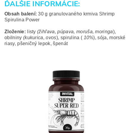
ĎALŠIE INFORMÁCIE:
Obsah balení:
30 g granulovaného krmiva Shrimp
Spirulina Power
Zloženie:
listy
(žihľava, púpava, moruša, moringa
),
obilniny
(kukurica, ovos
), spirulina (
10%
), sója, morské
riasy, pšeničný lepok, špenát