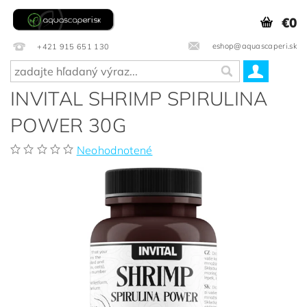
€0
eshop@aquascaperi.sk
+421 915 651 130
INVITAL SHRIMP SPIRULINA
POWER 30G
Neohodnotené