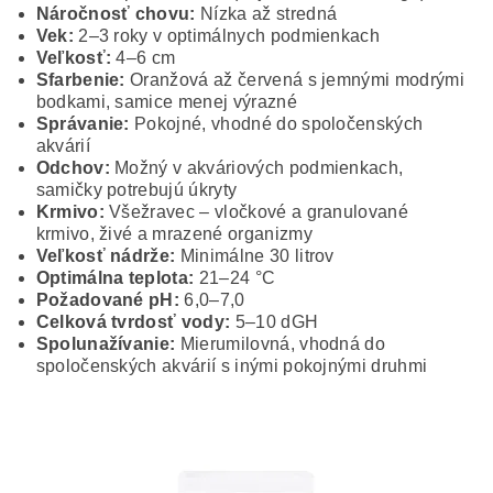
Náročnosť chovu:
Nízka až stredná
Vek:
2–3 roky v optimálnych podmienkach
Veľkosť:
4–6 cm
Sfarbenie:
Oranžová až červená s jemnými modrými
bodkami, samice menej výrazné
Správanie:
Pokojné, vhodné do spoločenských
akvárií
Odchov:
Možný v akváriových podmienkach,
samičky potrebujú úkryty
Krmivo:
Všežravec – vločkové a granulované
krmivo, živé a mrazené organizmy
Veľkosť nádrže:
Minimálne 30 litrov
Optimálna teplota:
21–24 °C
Požadované pH:
6,0–7,0
Celková tvrdosť vody:
5–10 dGH
Spolunažívanie:
Mierumilovná, vhodná do
spoločenských akvárií s inými pokojnými druhmi