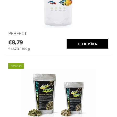
PERFECT
€8,79
€13,73 / 100 g
Novinka