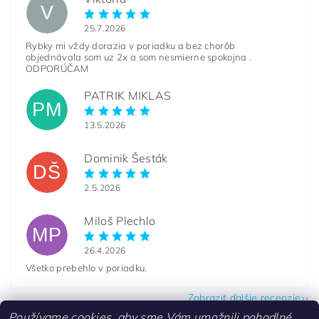
V
25.7.2026
Rybky mi vždy dorazia v poriadku a bez chorôb
objednávala som uz 2x a som nesmierne spokojna .
ODPORÚČAM
PATRIK MIKLAS
PM
13.5.2026
Dominik Šesták
DŠ
2.5.2026
Miloš Plechlo
MP
26.4.2026
Všetko prebehlo v poriadku.
Zobraziť ďalšie recenzie
Používame cookies, aby sme Vám umožnili pohodlné