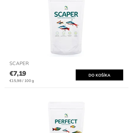
SCAPER
€7,19
€15,98 / 100 g