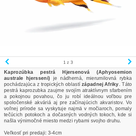
1
z 3
Kaprozúbka pestrá Hjersenová (Aphyosemion
australe hjersseni)
je nádherná, mierumilovná rybka
pochádzajúca z tropických oblastí
západnej Afriky
. Táto
pestrá kaprozubka zaujme svojím atraktívnym sfarbením
a pokojnou povahou, čo ju robí ideálnou voľbou pre
spoločenské akváriá aj pre začínajúcich akvaristov. Vo
voľnej prírode sa vyskytuje najmä v močiaroch, pomaly
tečúcich potokoch a dočasných vodných tokoch, kde si
našla výnimočné miesto medzi rybami svojho druhu.
Veľkosť pri predaji: 3-4cm