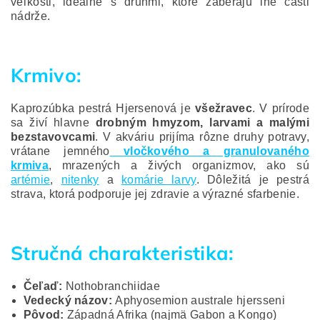
veľkosti, ideálne s druhmi, ktoré zaberajú iné časti
nádrže.
Krmivo:
Kaprozúbka pestrá Hjersenová je
všežravec
. V prírode
sa živí hlavne
drobným hmyzom, larvami a malými
bezstavovcami
. V akváriu prijíma rôzne druhy potravy,
vrátane jemného
vločkového a granulovaného
krmiva
, mrazených a živých organizmov, ako sú
artémie
,
nitenky
a
komárie larvy
. Dôležitá je pestrá
strava, ktorá podporuje jej zdravie a výrazné sfarbenie.
Stručná charakteristika:
Čeľaď:
Nothobranchiidae
Vedecký názov:
Aphyosemion australe hjersseni
Pôvod:
Západná Afrika (najmä Gabon a Kongo)