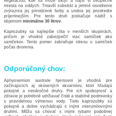
vegetáciou, kde sa môže ukryť a nájsť si bezpečné
miesta na oddych. Tmavší substrát a jemné osvetlenie
zvýraznia jej prirodzené farby a urobia jej prostredie
príjemnejším. Pre tento druh postačuje nádrž s
objemom
minimálne 30 litrov
.
Kaprozubky sa najlepšie cítia v menších skupinách,
pričom je vhodné zabezpečiť viac samičiek ako
samčekov. Tento pomer zabraňuje stresu u samičiek
počas dvorenia.
Odporúčaný chov:
Aphyosemion australe hjersseni je vhodná pre
začínajúcich aj skúsených akvaristov, ktorí hľadajú
pokojné a nenáročné druhy. Pre ich spokojnosť a
zdravie je potrebné udržiavať čisté a stabilné podmienky
s pravidelnou výmenou vody. Tieto kaprozubky sú
pokojné a dobre vychádzajú s inými mierumilovnými
druhmi. Môžu sa chovať s inými rybami podobnej