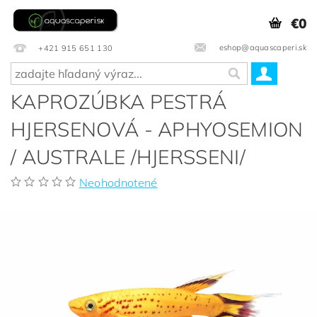
€0
eshop@aquascaperi.sk
+421 915 651 130
KAPROZÚBKA PESTRÁ
HJERSENOVÁ - APHYOSEMION
/ AUSTRALE /HJERSSENI/
Neohodnotené