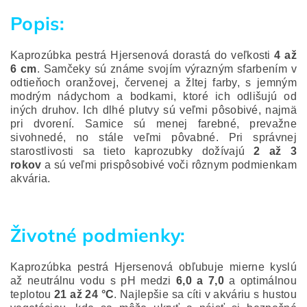
Popis:
Kaprozúbka pestrá Hjersenová dorastá do veľkosti
4 až
6 cm
. Samčeky sú známe svojím výrazným sfarbením v
odtieňoch oranžovej, červenej a žltej farby, s jemným
modrým nádychom a bodkami, ktoré ich odlišujú od
iných druhov. Ich dlhé plutvy sú veľmi pôsobivé, najmä
pri dvorení. Samice sú menej farebné, prevažne
sivohnedé, no stále veľmi pôvabné. Pri správnej
starostlivosti sa tieto kaprozubky dožívajú
2 až 3
rokov
a sú veľmi prispôsobivé voči rôznym podmienkam
akvária.
Životné podmienky:
Kaprozúbka pestrá Hjersenová obľubuje mierne kyslú
až neutrálnu vodu s pH medzi
6,0 a 7,0
a optimálnou
teplotou
21 až 24 °C
. Najlepšie sa cíti v akváriu s hustou