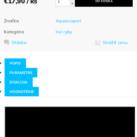
€17,90
/ ks
Značka
Aquascaperi
Kategória
Iné ryby
Otázka
Strážiť cenu
POPIS
PARAMETRE
DISKUSIA
HODNOTENIE