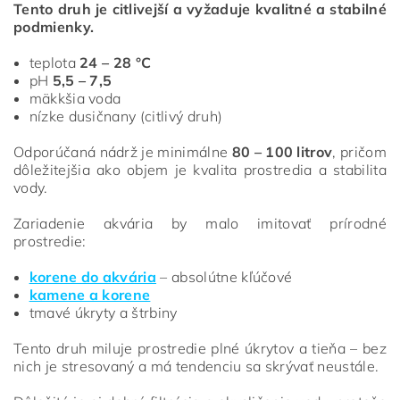
Tento druh je citlivejší a vyžaduje kvalitné a stabilné
podmienky.
teplota
24 – 28 °C
pH
5,5 – 7,5
mäkkšia voda
nízke dusičnany (citlivý druh)
Odporúčaná nádrž je minimálne
80 – 100 litrov
, pričom
dôležitejšia ako objem je kvalita prostredia a stabilita
vody.
Zariadenie akvária by malo imitovať prírodné
prostredie:
korene do akvária
– absolútne kľúčové
kamene a korene
tmavé úkryty a štrbiny
Tento druh miluje prostredie plné úkrytov a tieňa – bez
nich je stresovaný a má tendenciu sa skrývať neustále.