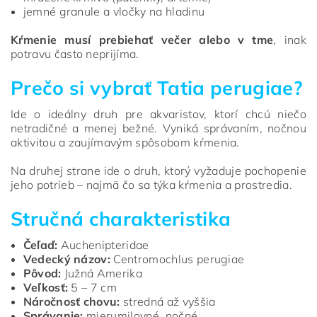
jemné granule a vločky na hladinu
Kŕmenie musí prebiehať večer alebo v tme
, inak
potravu často neprijíma.
Prečo si vybrať Tatia perugiae?
Ide o ideálny druh pre akvaristov, ktorí chcú niečo
netradičné a menej bežné. Vyniká správaním, nočnou
aktivitou a zaujímavým spôsobom kŕmenia.
Na druhej strane ide o druh, ktorý vyžaduje pochopenie
jeho potrieb – najmä čo sa týka kŕmenia a prostredia.
Stručná charakteristika
Čeľaď:
Auchenipteridae
Vedecký názov:
Centromochlus perugiae
Pôvod:
Južná Amerika
Veľkosť:
5 – 7 cm
Náročnosť chovu:
stredná až vyššia
Správanie:
mierumilovné, nočné