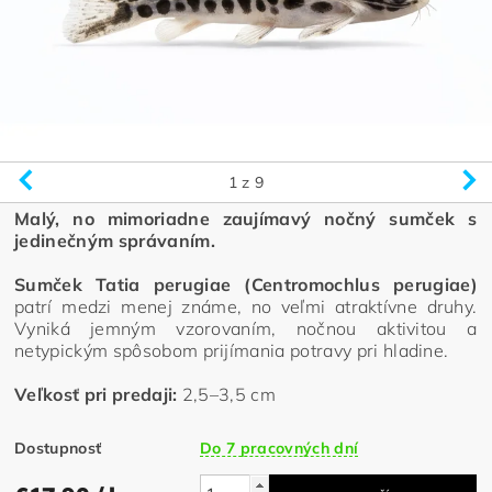
1
z 9
Malý, no mimoriadne zaujímavý nočný sumček s
jedinečným správaním.
Sumček Tatia perugiae (Centromochlus perugiae)
patrí medzi menej známe, no veľmi atraktívne druhy.
Vyniká jemným vzorovaním, nočnou aktivitou a
netypickým spôsobom prijímania potravy pri hladine.
Veľkosť pri predaji:
2,5–3,5 cm
Dostupnosť
Do 7 pracovných dní