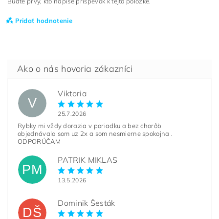
Buďte prvý, kto napíše príspevok k tejto položke.
Pridať hodnotenie
Viktoria
V
25.7.2026
Rybky mi vždy dorazia v poriadku a bez chorôb
objednávala som uz 2x a som nesmierne spokojna .
ODPORÚČAM
PATRIK MIKLAS
PM
13.5.2026
Dominik Šesták
DŠ