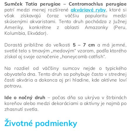
Sumček Tatia perugiae – Centromochlus perugiae
patrí medzi menej rozšírené
akváriové ryby
, ktoré si
však získavajú čoraz väčšiu popularitu medzi
skúsenými akvaristami. Tento druh pochádza z Južnej
Ameriky, konkrétne z oblasti Amazonky (Peru,
Kolumbia, Ekvádor).
Dorastá približne do veľkosti
5 – 7 cm
a má jemné,
svetlé telo s tmavým „medovým“ vzorom, podľa ktorého
získal aj svoje označenie „honeycomb catfish“.
Na rozdiel od väčšiny sumcov nejde o typického
obyvateľa dna. Tento druh sa pohybuje často v strednej
časti akvária a dokonca aj pri hladine, kde aktívne loví
potravu.
Ide o nočný druh
– počas dňa sa ukrýva v štrbinách
koreňov alebo medzi dekoráciami a aktívny je najmä po
zhasnutí svetla.
Životné podmienky