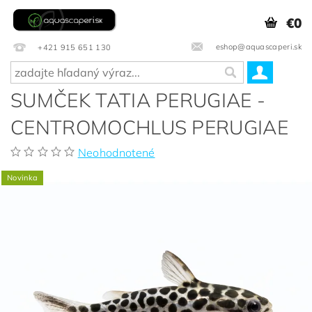
€0
eshop@aquascaperi.sk
+421 915 651 130
SUMČEK TATIA PERUGIAE -
CENTROMOCHLUS PERUGIAE
Neohodnotené
Novinka