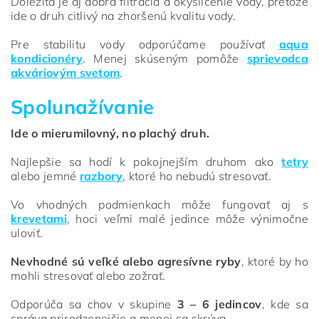
Dôležitá je aj dobrá filtrácia a okysličenie vody, pretože
ide o druh citlivý na zhoršenú kvalitu vody.
Pre stabilitu vody odporúčame používať
aqua
kondicionéry
. Menej skúseným pomôže
sprievodca
akváriovým svetom
.
Spolunažívanie
Ide o mierumilovný, no plachý druh.
Najlepšie sa hodí k pokojnejším druhom ako
tetry
alebo jemné
razbory
, ktoré ho nebudú stresovať.
Vo vhodných podmienkach môže fungovať aj s
krevetami
, hoci veľmi malé jedince môže výnimočne
uloviť.
Nevhodné sú veľké alebo agresívne ryby
, ktoré by ho
mohli stresovať alebo zožrať.
Odporúča sa chov v skupine
3 – 6 jedincov
, kde sa
správa prirodzenejšie a menej sa skrýva.