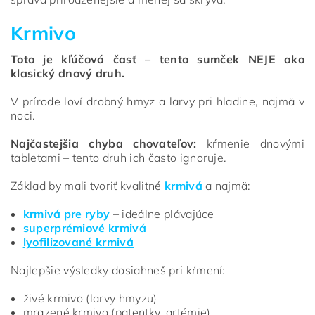
Krmivo
Toto je kľúčová časť – tento sumček NEJE ako
klasický dnový druh.
V prírode loví drobný hmyz a larvy pri hladine, najmä v
noci.
Najčastejšia chyba chovateľov:
kŕmenie dnovými
tabletami – tento druh ich často ignoruje.
Základ by mali tvoriť kvalitné
krmivá
a najmä:
krmivá pre ryby
– ideálne plávajúce
superprémiové krmivá
lyofilizované krmivá
Najlepšie výsledky dosiahneš pri kŕmení:
živé krmivo (larvy hmyzu)
mrazené krmivo (patentky, artémie)